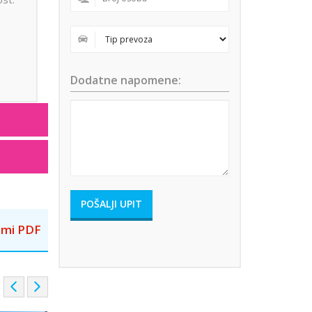
Dodatne napomene:
mi PDF
P
N
r
e