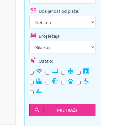
a
ini
Solun polazak iz Niša
Udaljenost od plaže:
Temišvar polazak iz Niša
Broj ležaja:
Ostalo:
PRETRAŽI