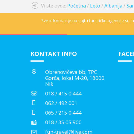
Vi ste ovde:
Početna
/
Leto
/
Albanija
/
Sa
Sve informacije na sajtu turističke agencije su 
KONTAKT INFO
FAC
Obrenovićeva bb, TPC
Gorča, lokal M-20, 18000
Niš
018 / 415 0 444
062 / 492 001
065 / 215 0 444
018 / 35 05 900
fun-travel@live.com