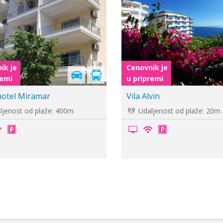
je
Cenovnik je
i
u pripremi
el Miramar
Vila Alvin
ost od plaže: 400m
Udaljenost od plaže: 20m