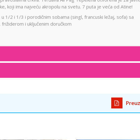
, koji ima najveću akropolu na svetu. 7 puta je veća od Atine!
i u 1/2 i 1/3 i porodičnim sobama (singl, francuski ležaj, sofa) sa
 frižiderom i uključenim doručkom
Preuz