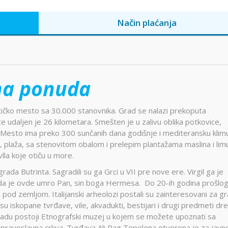
Način plaćanja
na ponuda
tičko mesto sa 30.000 stanovnika. Grad se nalazi prekoputa
e udaljen je 26 kilometara. Smešten je u zalivu oblika potkovice,
 Mesto ima preko 300 sunčanih dana godišnje i mediteransku klimu
a, plaža, sa stenovitom obalom i prelepim plantažama maslina i lim
vlla koje otiču u more.
da Butrinta. Sagradili su ga Grci u VII pre nove ere. Virgil ga je
 da je ovde umro Pan, sin boga Hermesa. Do 20-ih godina prošlo
a pod zemljom. Italijanski arheolozi postali su zainteresovani za gr
su iskopane tvrđave, vile, akvadukti, bestijari i drugi predmeti d
radu postoji Etnografski muzej u kojem se možete upoznati sa
i pravoslavna crkva. Tvrđava Ali Pag Tepelena otvorena je za javn