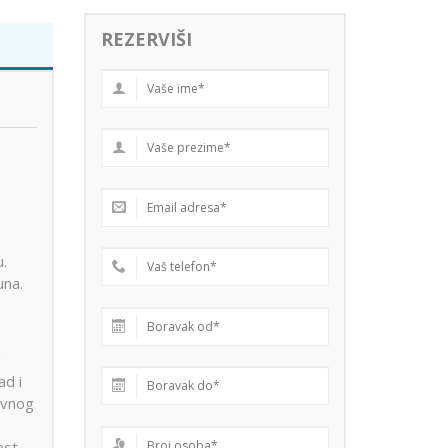
REZERVIŠI
.
una.
g
ad i
revnog
ost.