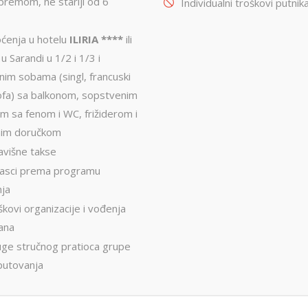
premom, ne stariji od 6
Individualni troškovi putnik
Montekat
lc
Ohrid
đa
Provansa
oćenja u hotelu
ILIRIA
****
ili
Rejkjavik
u Sarandi u 1/2 i 1/3 i
Temišvar
nim sobama (singl, francuski
Sankt
navija
sofa) sa balkonom, sopstvenim
ada
Ohrid
Banje Srbije
Petersburg
om sa fenom i WC, frižiderom i
l Šeik
Etno sela
ija
Valensija
nim doručkom
renje
avišne takse
lasci prema programu
nja
kovi organizacije i vođenja
ana
uge stručnog pratioca grupe
putovanja