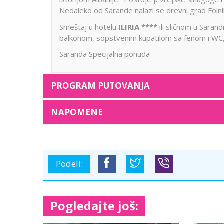
Nedaleko od Sarande nalazi se drevni grad Foinike
Smeštaj u hotelu
ILIRIA
****
ili sličnom u Sarand
balkonom, sopstvenim kupatilom sa fenom i WC,
Saranda Specijalna ponuda
PROGRAM PUTOVANJA
NAPOMENE
Podeli:
Pogledajte još: