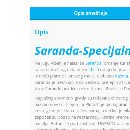
Opis smeštaja
Opis
Saranda-Specijal
Na jugu Albanije nalazi se
Saranda
, omanje turis
severoistočnog dela ostrva
Krf
i od grčke granic
između planine i Jonskog mora, u oblasti
Valona
.
Saranda je destinacija sa bezbroj prelepih zaliv
Kroz Sarandu protiču rečice Kalasa, Bistrica i Pa
Najvažniji spomenik grada su ruševine drevnog gra
nazvao novom Trojom, a Plutarh je bio siguran
veka, grad je ležao u ruševinama, a većina je bil
započeli su posao na restauraciji. Kratko vreme 
naselja. Butrint je pod zaštitom UNESCO-a. U g
istorijom Albanije. Postoje jevrejske sinagoge 