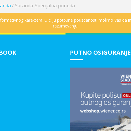
randa
/
Saranda-Specijalna ponuda
informativnog karaktera. U cilju potpune pouzdanosti molimo Vas da in
razumevanju.
EBOOK
PUTNO OSIGURANJE