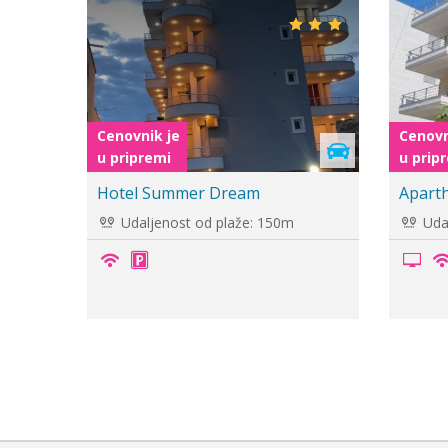
Cenovnik je
Cenovnik 
u pripremi
u priprem
Hotel Summer Dream
Aparthot
Udaljenost od plaže: 150m
Udaljen