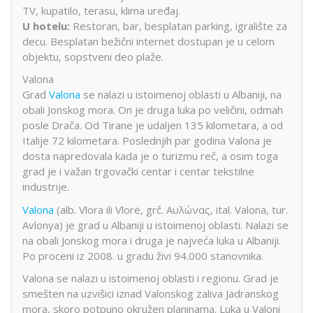
TV, kupatilo, terasu, klima uređaj.
U hotelu:
Restoran, bar, besplatan parking, igralište za
decu. Besplatan bežični internet dostupan je u celom
objektu, sopstveni deo plaže.
Valona
Grad
Valona
se nalazi u istoimenoj oblasti u Albaniji, na
obali Jonskog mora. On je druga luka po veličini, odmah
posle Drača. Od Tirane je udaljen 135 kilometara, a od
Italije 72 kilometara. Poslednjih par godina Valona je
dosta napredovala kada je o turizmu reč, a osim toga
grad je i važan trgovački centar i centar tekstilne
industrije.
Valona
(alb. Vlora ili Vlorë, grč. Αυλώνας, ital. Valona, tur.
Avlonya) je grad u Albaniji u istoimenoj oblasti. Nalazi se
na obali Jonskog mora i druga je najveća luka u Albaniji.
Po proceni iz 2008. u gradu živi 94.000 stanovnika.
Valona se nalazi u istoimenoj oblasti i regionu. Grad je
smešten na uzvišici iznad Valonskog zaliva Jadranskog
mora, skoro potpuno okružen planinama. Luka u Valoni