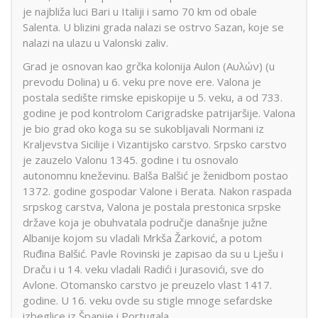
je najbliža luci Bari u Italiji i samo 70 km od obale
Salenta. U blizini grada nalazi se ostrvo Sazan, koje se
nalazi na ulazu u Valonski zaliv.
Grad je osnovan kao grčka kolonija Aulon (Αυλών) (u
prevodu Dolina) u 6. veku pre nove ere. Valona je
postala sedište rimske episkopije u 5. veku, a od 733.
godine je pod kontrolom Carigradske patrijaršije. Valona
je bio grad oko koga su se sukobljavali Normani iz
Kraljevstva Sicilije i Vizantijsko carstvo. Srpsko carstvo
je zauzelo Valonu 1345. godine i tu osnovalo
autonomnu kneževinu. Balša Balšić je ženidbom postao
1372. godine gospodar Valone i Berata. Nakon raspada
srpskog carstva, Valona je postala prestonica srpske
države koja je obuhvatala područje današnje južne
Albanije kojom su vladali Mrkša Žarković, a potom
Ruđina Balšić. Pavle Rovinski je zapisao da su u Lješu i
Draču i u 14. veku vladali Radići i Jurasovići, sve do
Avlone. Otomansko carstvo je preuzelo vlast 1417.
godine. U 16. veku ovde su stigle mnoge sefardske
izbeglice iz Španije i Portugala.