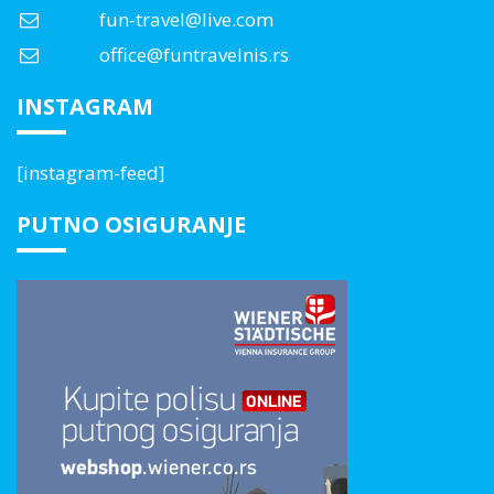
fun-travel@live.com
office@funtravelnis.rs
INSTAGRAM
[instagram-feed]
PUTNO OSIGURANJE