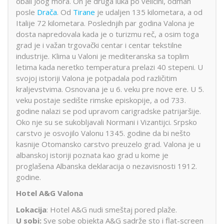
obali Joog mora. On je druga luka po veličini, odmah
posle
Drača
. Od
Tirane
je udaljen 135 kilometara, a od
Italije 72 kilometara. Poslednjih par godina Valona je
dosta napredovala kada je o turizmu reč, a osim toga
grad je i važan trgovački centar i centar tekstilne
industrije. Klima u Valoni je mediteranska sa toplim
letima kada neretko temperatura prelazi 40 stepeni. U
svojoj istoriji Valona je potpadala pod različitim
kraljevstvima. Osnovana je u 6. veku pre nove ere. U 5.
veku postaje sedište rimske episkopije, a od 733.
godine nalazi se pod upravom carigradske patrijaršije.
Oko nje su se sukobljavali Normani i Vizantijci. Srpsko
carstvo je osvojilo Valonu 1345. godine da bi nešto
kasnije Otomansko carstvo preuzelo grad. Valona je u
albanskoj istoriji poznata kao grad u kome je
proglašena Albanska deklaracija o nezavisnosti 1912.
godine.
Hotel A&G Valona
Lokacija
: Hotel A&G nudi smeštaj pored plaže.
U sobi:
Sve sobe objekta A&G sadrže sto i flat-screen