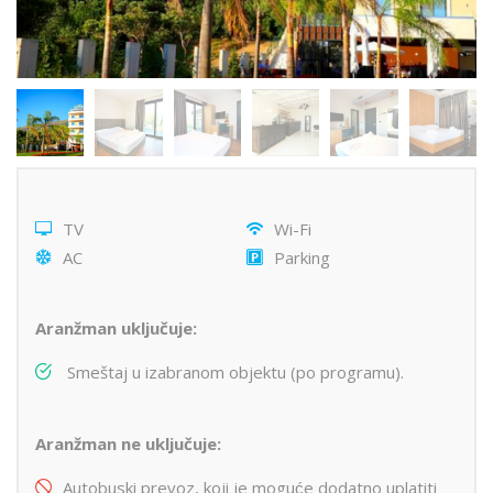
TV
Wi-Fi
AC
Parking
Aranžman uključuje:
Smeštaj u izabranom objektu (po programu).
Aranžman ne uključuje:
Autobuski prevoz, koji je moguće dodatno uplatiti