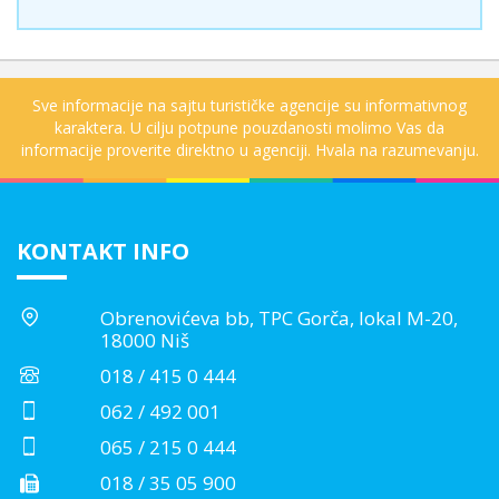
Sve informacije na sajtu turističke agencije su informativnog
karaktera. U cilju potpune pouzdanosti molimo Vas da
informacije proverite direktno u agenciji. Hvala na razumevanju.
KONTAKT INFO
Obrenovićeva bb, TPC Gorča, lokal M-20,
18000 Niš
018 / 415 0 444
062 / 492 001
065 / 215 0 444
018 / 35 05 900