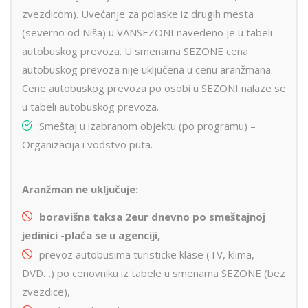
zvezdicom). Uvećanje za polaske iz drugih mesta
(severno od Niša) u VANSEZONI navedeno je u tabeli
autobuskog prevoza. U smenama SEZONE cena
autobuskog prevoza nije uključena u cenu aranžmana.
Cene autobuskog prevoza po osobi u SEZONI nalaze se
u tabeli autobuskog prevoza.
Smeštaj u izabranom objektu (po programu) –
Organizacija i vođstvo puta.
Aranžman ne uključuje:
boravišna taksa 2eur dnevno po smeštajnoj
jedinici -pla
ć
a se u agenciji,
prevoz autobusima turisticke klase (TV, klima,
DVD…) po cenovniku iz tabele u smenama SEZONE (bez
zvezdice),