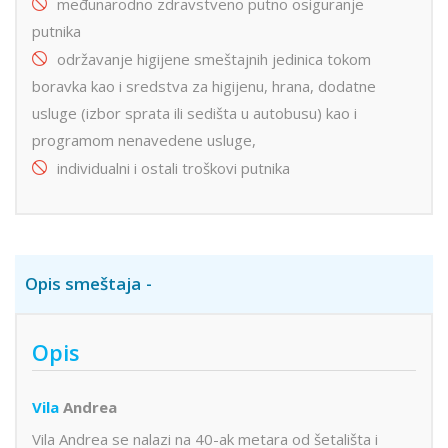
međunarodno zdravstveno putno osiguranje
putnika
održavanje higijene smeštajnih jedinica tokom
boravka kao i sredstva za higijenu, hrana, dodatne
usluge (izbor sprata ili sedišta u autobusu) kao i
programom nenavedene usluge,
individualni i ostali troškovi putnika
Opis smeštaja
Opis
Vila
Andrea
Vila Andrea se nalazi na 40-ak metara od šetališta i