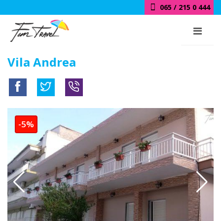
065 / 215 0 444
Vila Andrea
-5%