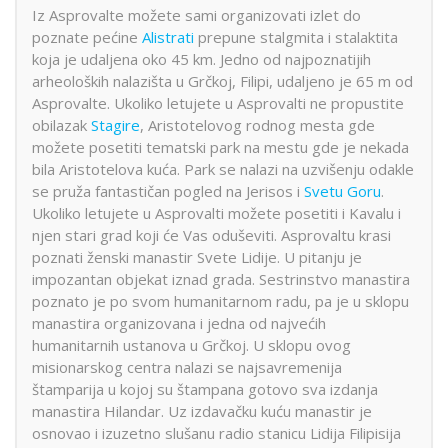
Iz Asprovalte možete sami organizovati izlet do
poznate pećine
Alistrati
prepune stalgmita i stalaktita
koja je udaljena oko 45 km. Jedno od najpoznatijih
arheoloških nalazišta u Grčkoj, Filipi, udaljeno je 65 m od
Asprovalte. Ukoliko letujete u Asprovalti ne propustite
obilazak
Stagire
, Aristotelovog rodnog mesta gde
možete posetiti tematski park na mestu gde je nekada
bila Aristotelova kuća. Park se nalazi na uzvišenju odakle
se pruža fantastičan pogled na Jerisos i
Svetu Goru
.
Ukoliko letujete u Asprovalti možete posetiti i Kavalu i
njen stari grad koji će Vas oduševiti. Asprovaltu krasi
poznati ženski manastir Svete Lidije. U pitanju je
impozantan objekat iznad grada. Sestrinstvo manastira
poznato je po svom humanitarnom radu, pa je u sklopu
manastira organizovana i jedna od najvećih
humanitarnih ustanova u Grčkoj. U sklopu ovog
misionarskog centra nalazi se najsavremenija
štamparija u kojoj su štampana gotovo sva izdanja
manastira Hilandar. Uz izdavačku kuću manastir je
osnovao i izuzetno slušanu radio stanicu Lidija Filipisija