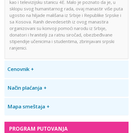
kao i televizijsku stanicu 4E. Malo je poznato da je, u
sklopu svog humanitarnog rada, ovaj manastir više puta
ugostio na hiljade mališana iz Srbije i Republike Srpske i
sa Kosova. Ranih devedesetih iz ovog manastira
organizovani su konvoji pomoći narodu iz Srbije,
donatori i hranitelji za ratnu siročad, obezbeđivane
stipendije učenicima i studentima, zbrinjavani srpski
ranjenici.
Cenovnik
Način plaćanja
Mapa smeštaja
PROGRAM PUTOVANJA