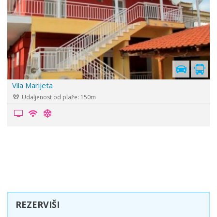
s
Vila Sunrise
Udaljenost od plaže: 200m
REZERVIŠI