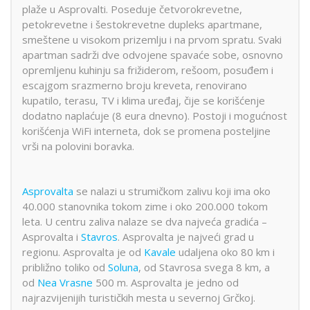
plaže u Asprovalti. Poseduje četvorokrevetne,
petokrevetne i šestokrevetne dupleks apartmane,
smeštene u visokom prizemlju i na prvom spratu. Svaki
apartman sadrži dve odvojene spavaće sobe, osnovno
opremljenu kuhinju sa frižiderom, rešoom, posuđem i
escajgom srazmerno broju kreveta, renovirano
kupatilo, terasu, TV i klima uređaj, čije se korišćenje
dodatno naplaćuje (8 eura dnevno). Postoji i mogućnost
korišćenja WiFi interneta, dok se promena posteljine
vrši na polovini boravka.
Asprovalta
se nalazi u strumičkom zalivu koji ima oko
40.000 stanovnika tokom zime i oko 200.000 tokom
leta. U centru zaliva nalaze se dva najveća gradića –
Asprovalta i
Stavros
. Asprovalta je najveći grad u
regionu. Asprovalta je od
Kavale
udaljena oko 80 km i
približno toliko od
Soluna
, od Stavrosa svega 8 km, a
od
Nea Vrasne
500 m. Asprovalta je jedno od
najrazvijenijih turističkih mesta u severnoj Grčkoj.