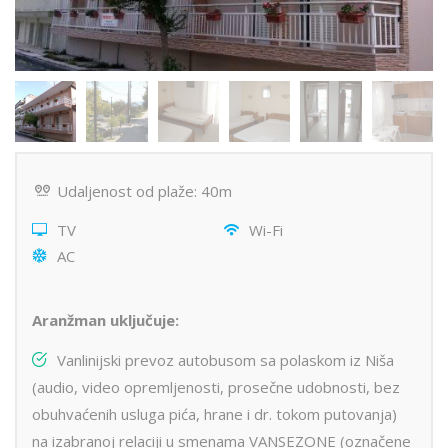
Udaljenost od plaže: 40m
TV
Wi-Fi
AC
Aranžman uključuje:
Vanlinijski prevoz autobusom sa polaskom iz Niša
(audio, video opremljenosti, prosečne udobnosti, bez
obuhvaćenih usluga pića, hrane i dr. tokom putovanja)
na izabranoj relaciji u smenama VANSEZONE (označene