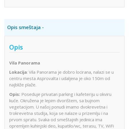
Opis smeštaja
Opis
Vila Panorama
Lokacija
: Vila Panorama je dobro locirana, nalazi se u
centru mesta Asprovalta i udaljena je oko 150m od
najbliže plaže.
Opis:
Poseduje privatan parking i kafeteriju u okviru
kuće. Okružena je lepim dvorištem, sa bujnom
vegetacijom. U našoj ponudi imamo dvokrevetna i
trokrevetna studija, koja se nalaze u prizemlju i na
prvom spratu. Svaka od smeštajnih jedinica ima
opremljen kuhinjski deo, kupatilo/wc, terasu, TV, WiFi