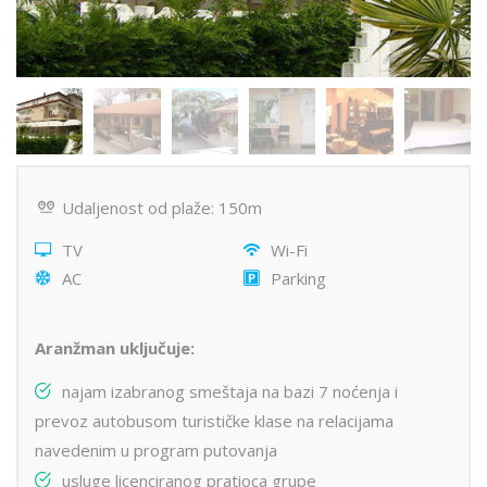
Udaljenost od plaže: 150m
TV
Wi-Fi
AC
Parking
Aranžman uključuje:
najam izabranog smeštaja na bazi 7 noćenja i
prevoz autobusom turističke klase na relacijama
navedenim u program putovanja
usluge licenciranog pratioca grupe