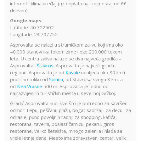
internet i klima uređaj (uz doplatu na licu mesta, od 6€
dnevno).
Google maps:
Latitude: 40.722502
Longitude: 23.707752
Asprovalta se nalazi u strumičkom zalivu koji ima oko
40.000 stanovnika tokom zime i oko 200.000 tokom
leta. U centru zaliva nalaze se dva najveća gradića –
Asprovalta i
Stavros
. Asprovalta je najveći grad u
regionu. Asprovalta je od
Kavale
udaljena oko 80 km i
približno toliko od
Soluna
, od Stavrosa svega 8 km, a
od
Nea Vrasne
500 m. Asprovalta je jedno od
najrazvijenijih turističkih mesta u severnoj Grčkoj.
Gradić Asprovalta nudi sve što je potrebno za savršen
odmor. Lepu, peščanu plažu, bogat sadržaj i za decu i za
odrasle, puno povoljnih radnji za shopping, kafića,
restorana, taverni, poslastičarnicu, pekaru, giros
restorane, veliko šetalište, mnogo zelenila i hlada za
vrele letnje dane. Mesto ima zdravstveni centar, veliki