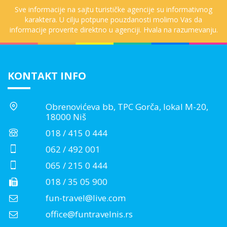
Sve informacije na sajtu turističke agencije su informativnog
karaktera. U cilju potpune pouzdanosti molimo Vas da
informacije proverite direktno u agenciji. Hvala na razumevanju.
KONTAKT INFO
Obrenovićeva bb, TPC Gorča, lokal M-20,
18000 Niš
018 / 415 0 444
062 / 492 001
065 / 215 0 444
018 / 35 05 900
fun-travel@live.com
office@funtravelnis.rs