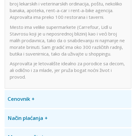
broj lekarskih i veterinarskih ordinacija, poštu, nekoliko
banaka, apoteka, rent-a-car i rent-a-bike agencija.
Asprovalta ima preko 100 restorana i taverni.
Mesto ima velike supermarkete (Carrefour, Lidl u
Stavrosu koji je u neposrednoj blizini) kao i veći broj
malih prodavnica, tako da o snabdevanju ni najmanje ne
morate brinuti. Sam gradić ima oko 300 različitih radnji,
butika i suvenirnica, tako da uživajte u shoppingu.
Asprovalta je letovalište idealno za porodice sa decom,
ali odlično i za mlade, jer pruža bogat noćni život i
provod.
Cenovnik
Način plaćanja