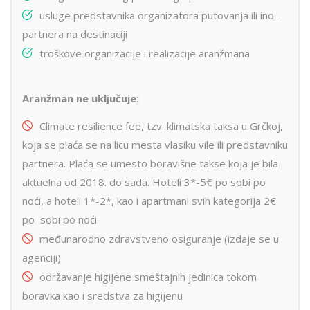
usluge predstavnika organizatora putovanja ili ino-
partnera na destinaciji
troškove organizacije i realizacije aranžmana
Aranžman ne uključuje:
Climate resilience fee, tzv. klimatska taksa u Grčkoj,
koja se plaća se na licu mesta vlasiku vile ili predstavniku
partnera. Plaća se umesto boravišne takse koja je bila
aktuelna od 2018. do sada. Hoteli 3*-5€ po sobi po
noći, a hoteli 1*-2*, kao i apartmani svih kategorija 2€
po sobi po noći
međunarodno zdravstveno osiguranje (izdaje se u
agenciji)
održavanje higijene smeštajnih jedinica tokom
boravka kao i sredstva za higijenu