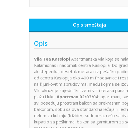
Opis smeštaja
Opis
Vila Tea Kassiopi
Apartmanska vila koja se nalaz
Kalamionas i nadomak centra Kasiopija. Do grads
ak stepenika, desetak metara niz pešačku padinu
od centra Kasiopija oko 400 m Prodavnice i restor
na šljunkovitim sprudovima, među kojima se izdv
Vilu okružuje zajednički cvetni vrt i terasa pun
plažu i luku.
Apartman 02/03/04:
apartmani, sa
svi poseduju prostrani balkon sa prekrasnim p
balkonom, sobu sa dva standardna ležaja ili je
delom za kuhinju (frižider, sudopera, rešo sa dve
kupatilo sa peškirima, balkon sa garniturom za 