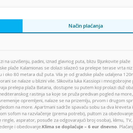
Način plaćanja
i na uzvišenju, padini, iznad glavnog puta, blizu šljunkovite plaže
ke plaže Kalamionas se dolazi silazeći sa prelepe terase vrta niz
 i oko 80 metara duž puta. Vila je od gradske plaže udaljena 120
ani se nalaze u blizini vile. Slikovita luka Kassiopi i mnogobrojne
aja prelepa plaža Bataria, dostupne su putem koji prolazi duž oba
a mediteranskog rastinja sa koje se pruža predivan pogled na more,
vremenije opremljeni, nalaze se na prizemlju, prvom i drugom spr
ogledom na more. Apartmani sadrže spavaću sobu sa dva kreveta i
dnom sofom na razvlačenje (prema potrebi), pultom za obedovanje 
 ringle, aspirator, posuđe za odgovarajući broj osoba), klimu, TV,
sedenje i obedovanje.
Klima se doplaćuje
– 6 eur dnevno
. Plaćan