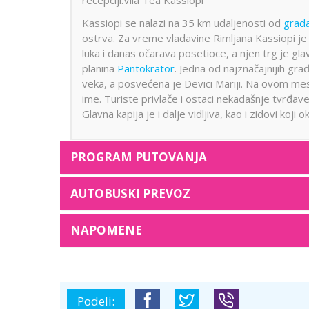
recepciji.Vila Tea Kassiopi
Kassiopi se nalazi na 35 km udaljenosti od
grada
ostrva. Za vreme vladavine Rimljana Kassiopi je 
luka i danas očarava posetioce, a njen trg je gl
planina
Pantokrator
. Jedna od najznačajnijih gra
veka, a posvećena je Devici Mariji. Na ovom mes
ime. Turiste privlače i ostaci nekadašnje tvrđave
Glavna kapija je i dalje vidljiva, kao i zidovi koj
PROGRAM PUTOVANJA
AUTOBUSKI PREVOZ
NAPOMENE
Podeli: