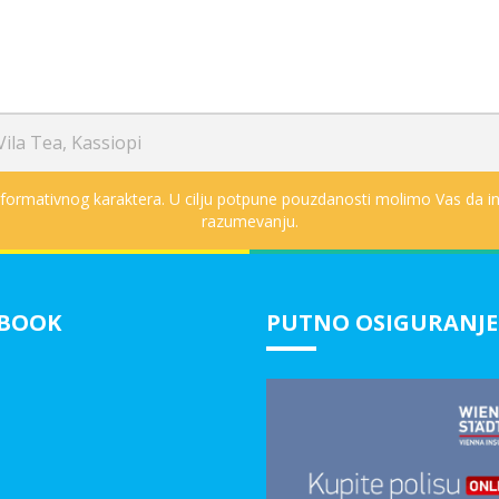
Vila Tea, Kassiopi
informativnog karaktera. U cilju potpune pouzdanosti molimo Vas da in
razumevanju.
EBOOK
PUTNO OSIGURANJE