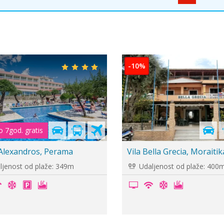
nik je
premi
 Sheria 2+*, Dasija
Vila Lola, Dassia
ljenost od plaže: -
Udaljenost od plaže: 30