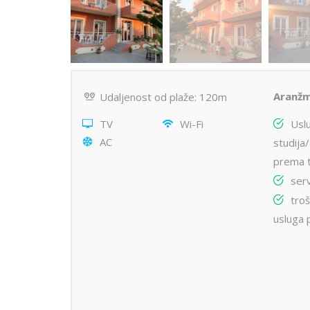
Aranžm
Udaljenost od plaže: 120m
TV
Wi-Fi
Usl
AC
studija
prema t
serv
troš
usluga 