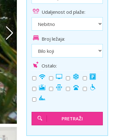
ini
Solun polazak iz Niša
Udaljenost od plaže:
Temišvar polazak iz Niša
Broj ležaja:
Ostalo:
PRETRAŽI