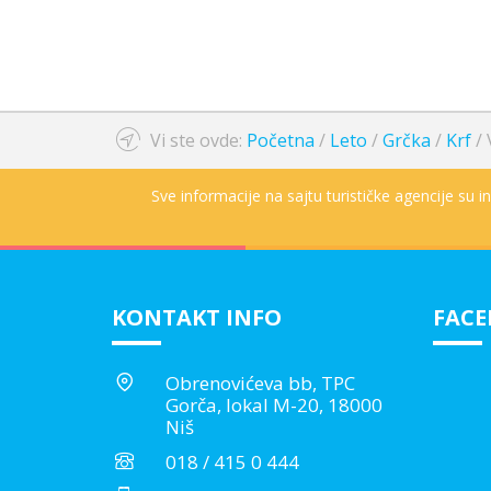
Vi ste ovde:
Početna
/
Leto
/
Grčka
/
Krf
/
Sve informacije na sajtu turističke agencije su 
KONTAKT INFO
FAC
Obrenovićeva bb, TPC
Gorča, lokal M-20, 18000
Niš
018 / 415 0 444