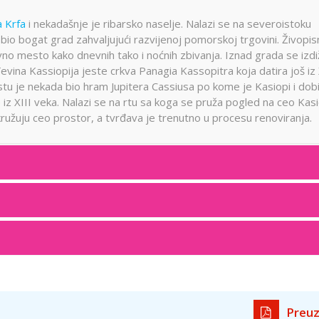
 Krfa
i nekadašnje je ribarsko naselje. Nalazi se na severoistoku
bio bogat grad zahvaljujući razvijenoj pomorskoj trgovini. Živopis
avno mesto kako dnevnih tako i noćnih zbivanja. Iznad grada se izd
đevina Kassiopija jeste crkva Panagia Kassopitra koja datira još iz
tu je nekada bio hram Jupitera Cassiusa po kome je Kasiopi i dob
 iz XIII veka. Nalazi se na rtu sa koga se pruža pogled na ceo Kasi
i okružuju ceo prostor, a tvrđava je trenutno u procesu renoviranja.
Preuz