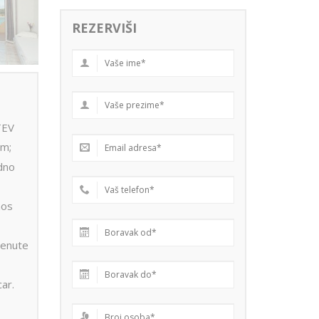
REZERVIŠI
TEV
om;
dno
nos
menute
car.