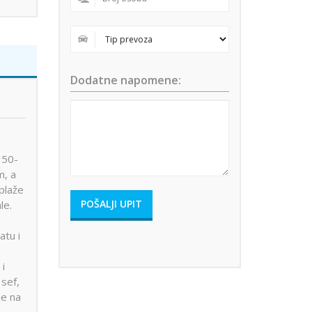
Dodatne napomene:
 50-
m, a
 plaže
le.
atu i
i
 sef,
je na