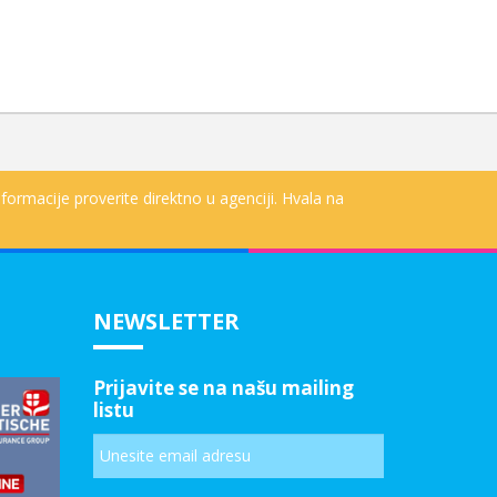
formacije proverite direktno u agenciji. Hvala na
NEWSLETTER
Prijavite se na našu mailing
listu