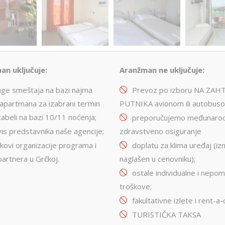
an uključuje:
Aranžman ne uključuje:
uge smeštaja na bazi najma
Prevoz po izboru NA ZAH
/apartmana za izabrani termin
PUTNIKA avionom ili autobus
abeli na bazi 10/11 noćenja;
preporučujemo međunaro
is predstavnika naše agencije;
zdravstveno osiguranje
kovi organizacije programa i
doplatu za klima uređaj (iz
partnera u Grčkoj.
naglašen u cenovniku);
ostale individualne i nepo
troškove;
fakultativne izlete i rent-a-
TURISTIČKA TAKSA