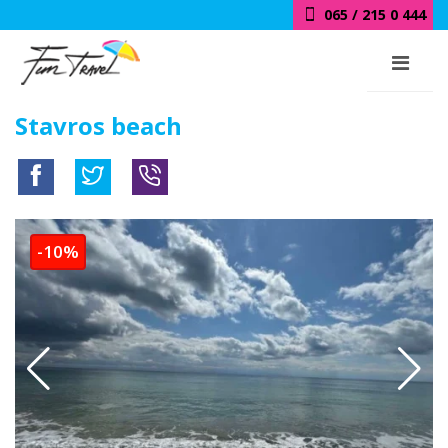
065 / 215 0 444
018 / 415 0 444
Stavros beach
-10%