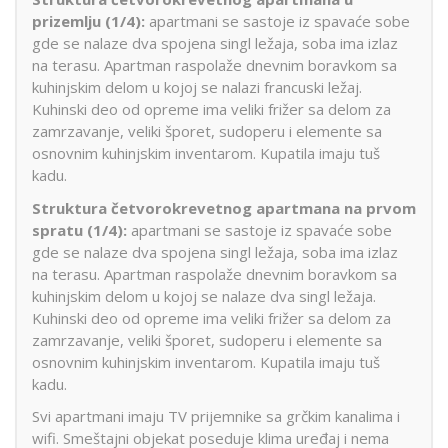
prizemlju (1/4):
apartmani se sastoje iz spavaće sobe
gde se nalaze dva spojena singl ležaja, soba ima izlaz
na terasu. Apartman raspolaže dnevnim boravkom sa
kuhinjskim delom u kojoj se nalazi francuski ležaj.
Kuhinski deo od opreme ima veliki frižer sa delom za
zamrzavanje, veliki šporet, sudoperu i elemente sa
osnovnim kuhinjskim inventarom. Kupatila imaju tuš
kadu.
Struktura četvorokrevetnog apartmana na prvom
spratu (1/4):
apartmani se sastoje iz spavaće sobe
gde se nalaze dva spojena singl ležaja, soba ima izlaz
na terasu. Apartman raspolaže dnevnim boravkom sa
kuhinjskim delom u kojoj se nalaze dva singl ležaja.
Kuhinski deo od opreme ima veliki frižer sa delom za
zamrzavanje, veliki šporet, sudoperu i elemente sa
osnovnim kuhinjskim inventarom. Kupatila imaju tuš
kadu.
Svi apartmani imaju TV prijemnike sa grčkim kanalima i
wifi. Smeštajni objekat poseduje klima uređaj i nema