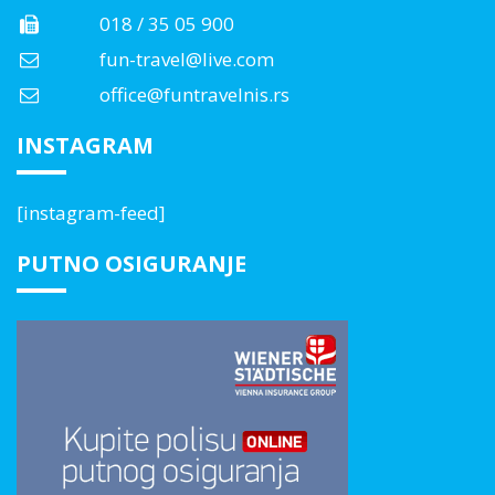
018 / 35 05 900
fun-travel@live.com
office@funtravelnis.rs
INSTAGRAM
[instagram-feed]
PUTNO OSIGURANJE