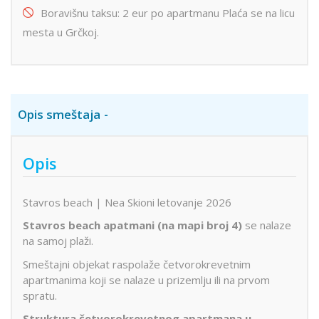
Boravišnu taksu: 2 eur po apartmanu Plaća se na licu
mesta u Grčkoj.
Opis smeštaja
Opis
Stavros beach | Nea Skioni letovanje 2026
Stavros beach apatmani (na mapi broj 4)
se nalaze
na samoj plaži.
Smeštajni objekat raspolaže četvorokrevetnim
apartmanima koji se nalaze u prizemlju ili na prvom
spratu.
Struktura četvorokrevetnog apartmana u