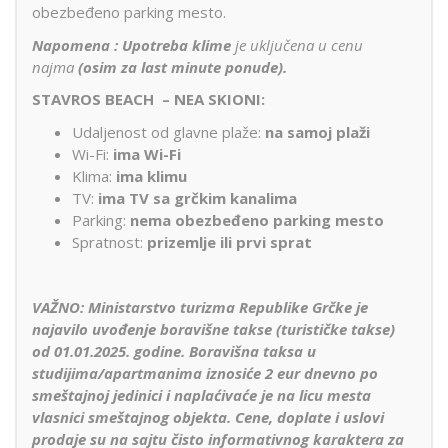
obezbeđeno parking mesto.
Napomena : Upotreba klime
je uključena u cenu
najma
(osim za last minute ponude).
STAVROS BEACH – NEA SKIONI:
Udaljenost od glavne plaže:
na samoj plaži
Wi-Fi:
ima Wi-Fi
Klima:
ima klimu
TV:
ima TV sa grčkim kanalima
Parking:
nema obezbeđeno parking mesto
Spratnost:
prizemlje ili prvi sprat
VAŽNO: Ministarstvo turizma Republike Grčke je
najavilo uvođenje boravišne takse (turističke takse)
od 01.01.2025. godine. Boravišna taksa u
studijima/apartmanima iznosiće 2 eur dnevno po
smeštajnoj jedinici i naplaćivaće je na licu mesta
vlasnici smeštajnog objekta.
Cene, doplate i uslovi
prodaje su na sajtu čisto informativnog karaktera za