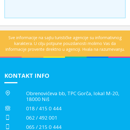
Sve informacije na sajtu turističke agencije su informativnog
karaktera. U cilju potpune pouzdanosti molimo Vas da
informacije proverite direktno u agenciji. Hvala na razumevanju.
KONTAKT INFO
Obrenovićeva bb, TPC Gorča, lokal M-20,
18000 Niš
018 / 415 0 444
062 / 492 001
065 / 215 0 444