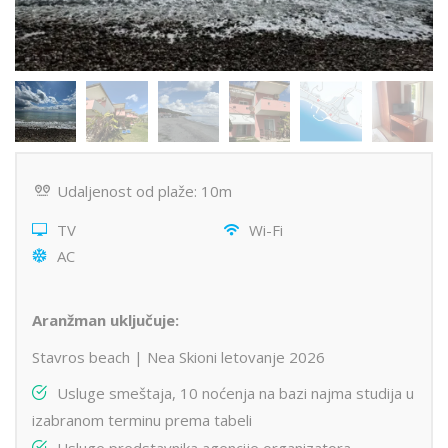
Udaljenost od plaže: 10m
TV
Wi-Fi
AC
Aranžman uključuje:
Stavros beach | Nea Skioni letovanje 2026
Usluge smeštaja, 10 noćenja na bazi najma studija u
izabranom terminu prema tabeli
Usluge predstavnika agencije organizatora