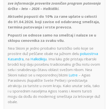
sve informacije proverite zvaničan program putovanja
Grčka – leto – 2026 – Halkidiki.
Aktuelni popusti
do 10
%
za rane uplate u celosti
do 01.04.2026. koji zavise od odabranog smeštaja,
termina putovanja i vrste prevoza.
Popusti se odnose samo na smeštaj i nalaze se u
sklopu cenovnika za svaku vilu.
Nea Skioni je jedno priobalno turističko selo koje se
prostire duž peščane obale na južnom delu
poluostrva
Kasandra
, na
Halkidikiju
. Ima luku gde pristaju ribarski
brodići koji daju posebnu tradicionalnu grčku notu ovom
selu i snabdevaju čitavu oblast svežom ribom. Nea
Skioni nalazi se u neposrednoj blizini
Lutre
– Agias
Paraskevis (kupalište Svete Petke) i predstavlja
atrakciju za turiste u ovom kraju. Kako unutar sela, tako
i u sporednim naseljima Agios Ioanis i Anemi turisti
mogu da dođu do modernog smeštaja za letovanje duž
obale.