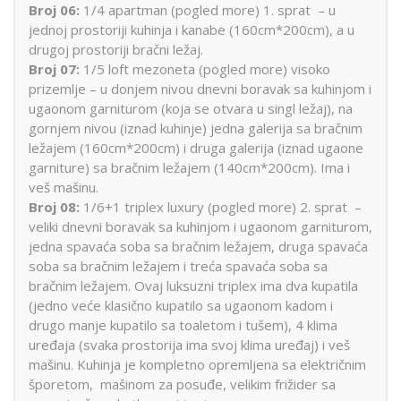
Broj 06:
1/4 apartman (pogled more) 1. sprat – u
jednoj prostoriji kuhinja i kanabe (160cm*200cm), a u
drugoj prostoriji bračni ležaj.
Broj 07:
1/5 loft mezoneta (pogled more) visoko
prizemlje – u donjem nivou dnevni boravak sa kuhinjom i
ugaonom garniturom (koja se otvara u singl ležaj), na
gornjem nivou (iznad kuhinje) jedna galerija sa bračnim
ležajem (160cm*200cm) i druga galerija (iznad ugaone
garniture) sa bračnim ležajem (140cm*200cm). Ima i
veš mašinu.
Broj 08:
1/6+1 triplex luxury (pogled more) 2. sprat –
veliki dnevni boravak sa kuhinjom i ugaonom garniturom,
jedna spavaća soba sa bračnim ležajem, druga spavaća
soba sa bračnim ležajem i treća spavaća soba sa
bračnim ležajem. Ovaj luksuzni triplex ima dva kupatila
(jedno veće klasično kupatilo sa ugaonom kadom i
drugo manje kupatilo sa toaletom i tušem), 4 klima
uređaja (svaka prostorija ima svoj klima uređaj) i veš
mašinu. Kuhinja je kompletno opremljena sa električnim
šporetom, mašinom za posuđe, velikim frižider sa