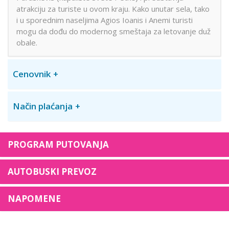
atrakciju za turiste u ovom kraju. Kako unutar sela, tako
i u sporednim naseljima Agios Ioanis i Anemi turisti
mogu da dođu do modernog smeštaja za letovanje duž
obale.
Cenovnik
Način plaćanja
PROGRAM PUTOVANJA
AUTOBUSKI PREVOZ
NAPOMENE