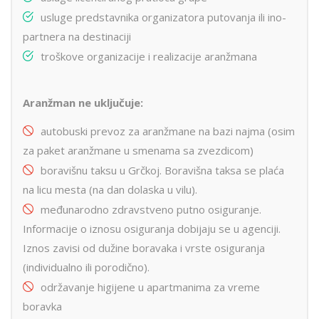
usluge predstavnika organizatora putovanja ili ino-
partnera na destinaciji
troškove organizacije i realizacije aranžmana
Aranžman ne uključuje:
autobuski prevoz za aranžmane na bazi najma (osim
za paket aranžmane u smenama sa zvezdicom)
boravišnu taksu u Grčkoj. Boravišna taksa se plaća
na licu mesta (na dan dolaska u vilu).
međunarodno zdravstveno putno osiguranje.
Informacije o iznosu osiguranja dobijaju se u agenciji.
Iznos zavisi od dužine boravaka i vrste osiguranja
(individualno ili porodično).
održavanje higijene u apartmanima za vreme
boravka