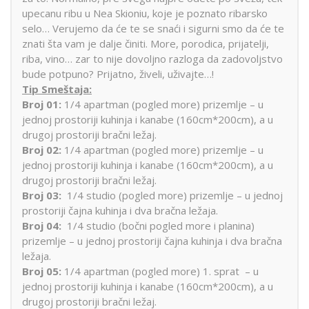
upecanu ribu u Nea Skioniu, koje je poznato ribarsko
selo… Verujemo da će te se snaći i sigurni smo da će te
znati šta vam je dalje činiti. More, porodica, prijatelji,
riba, vino… zar to nije dovoljno razloga da zadovoljstvo
bude potpuno? Prijatno, živeli, uživajte…!
Tip Smeštaja:
Broj 01:
1/4 apartman (pogled more) prizemlje – u
jednoj prostoriji kuhinja i kanabe (160cm*200cm), a u
drugoj prostoriji bračni ležaj.
Broj 02:
1/4 apartman (pogled more) prizemlje – u
jednoj prostoriji kuhinja i kanabe (160cm*200cm), a u
drugoj prostoriji bračni ležaj.
Broj 03:
1/4 studio (pogled more) prizemlje – u jednoj
prostoriji čajna kuhinja i dva bračna ležaja.
Broj 04:
1/4 studio (bočni pogled more i planina)
prizemlje – u jednoj prostoriji čajna kuhinja i dva bračna
ležaja.
Broj 05:
1/4 apartman (pogled more) 1. sprat – u
jednoj prostoriji kuhinja i kanabe (160cm*200cm), a u
drugoj prostoriji bračni ležaj.