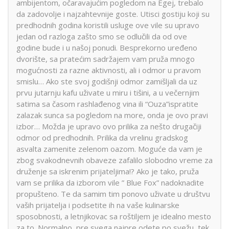
ambijentom, očaravajućim pogledom na Egej, trebalo
da zadovolje i najzahtevnije goste. Utisci gostiju koji su
predhodnih godina koristili usluge ove vile su upravo
jedan od razloga zašto smo se odlučili da od ove
godine bude i u našoj ponudi. Besprekorno uređeno
dvorište, sa pratećim sadržajem vam pruža mnogo
mogućnosti za razne aktivnosti, ali i odmor u pravom
smislu… Ako ste svoj godišnji odmor zamišljali da uz
prvu jutarnju kafu uživate u miru i tišini, a u večernjim
satima sa časom rashlađenog vina ili “Ouza”ispratite
zalazak sunca sa pogledom na more, onda je ovo pravi
izbor… Možda je upravo ovo prilika za nešto drugačiji
odmor od predhodnih. Prilika da vrelinu gradskog
asvalta zamenite zelenom oazom. Moguće da vam je
zbog svakodnevnih obaveze zafalilo slobodno vreme za
druženje sa iskrenim prijateljima!? Ako je tako, pruža
vam se prilika da izborom vile ” Blue Fox” nadoknadite
propušteno. Te da samim tim ponovo uživate u društvu
vaših prijatelja i podsetite ih na vaše kulinarske
sposobnosti, a letnjikovac sa roštiljem je idealno mesto
za to. Normalno, pre svega najpre odete po svežu, tek