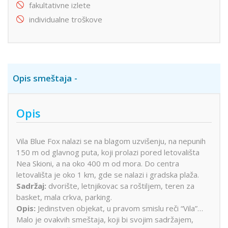
fakultativne izlete
individualne troškove
Opis smeštaja
Opis
Vila Blue Fox nalazi se na blagom uzvišenju, na nepunih
150 m od glavnog puta, koji prolazi pored letovališta
Nea Skioni, a na oko 400 m od mora. Do centra
letovališta je oko 1 km, gde se nalazi i gradska plaža.
Sadržaj:
dvorište, letnjikovac sa roštiljem, teren za
basket, mala crkva, parking.
Opis:
Jedinstven objekat, u pravom smislu reči “Vila”…
Malo je ovakvih smeštaja, koji bi svojim sadržajem,