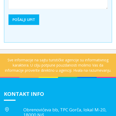
Sve informacije na sajtu turističke agencije su informativnog
karaktera. U cilju potpune pouzdanosti molimo Vas da
informacije proverite direktno u agenciji. Hvala na razumevanju.
KONTAKT INFO
Obrenovićeva bb, TPC Gorča, lokal M-20,
18000 Niš