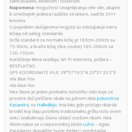
zamrzivačem, ketlerom i tosterom.
Napomena:
mogućnost iznajmljivanja cele vile, ukupno
8 smeštajnih jedinica različite strukture, sadrže 35+1
kreveta.
U pojedinim slučajevima moguća su odstupanja mera
ležaja od našeg standarda.
Grčki standard za normalni ležaj je 185cm-200cm sa
75-90cm, a bračni ležaj (dve osobe) 185–200cm sa
120–155cm.
Korišćenje klima uređaja, WI-FI interneta, peškira –
BESPLATNO.
GPS KOORDINATE VILE: 39°57’10.3″N 23°31’23.2″E
Vila Blue Fox
vila-blue-fox
Nea Skioni je jedno priobalno turističko selo koje se
prostire duž peščane obale na južnom delu
poluostrva
Kasandra
, na
Halkidikiju
. Ima luku gde pristaju ribarski
brodići koji daju posebnu tradicionalnu grčku notu ovom
selu i snabdevaju čitavu oblast svežom ribom. Nea
Skioni nalazi se u neposrednoj blizini
Lutre
– Agias
Paraskevis (kupalište Svete Petke) i predstavlja