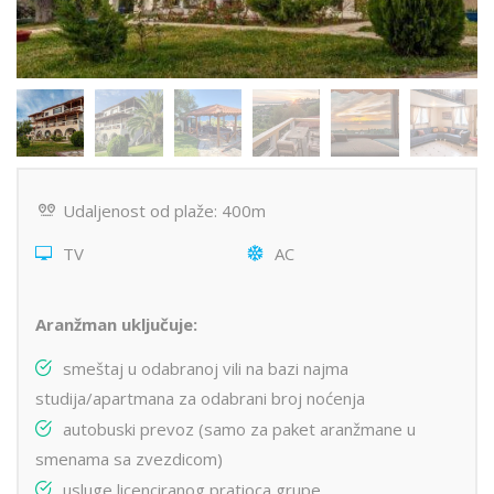
Udaljenost od plaže: 400m
TV
AC
Aranžman uključuje:
smeštaj u odabranoj vili na bazi najma
studija/apartmana za odabrani broj noćenja
autobuski prevoz (samo za paket aranžmane u
smenama sa zvezdicom)
usluge licenciranog pratioca grupe