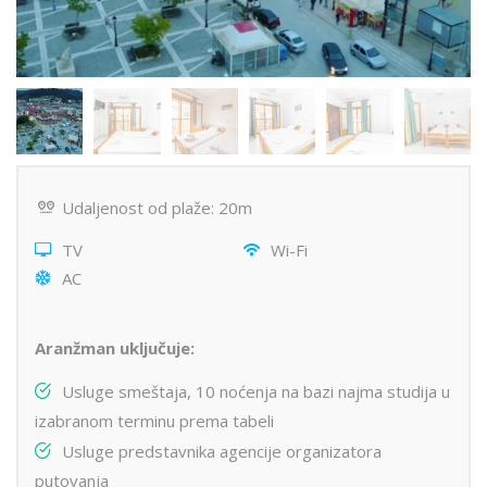
Udaljenost od plaže: 20m
TV
Wi-Fi
AC
Aranžman uključuje:
Usluge smeštaja, 10 noćenja na bazi najma studija u
izabranom terminu prema tabeli
Usluge predstavnika agencije organizatora
putovanja