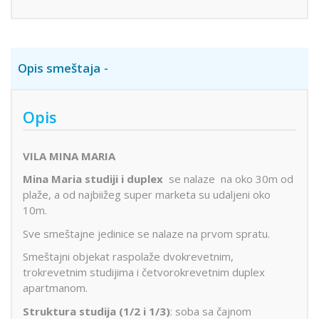
Opis smeštaja
Opis
VILA MINA MARIA
Mina Maria studiji i duplex
se nalaze na oko 30m od
plaže, a od najbiižeg super marketa su udaljeni oko
10m.
Sve smeštajne jedinice se nalaze na prvom spratu.
Smeštajni objekat raspolaže dvokrevetnim,
trokrevetnim studijima i četvorokrevetnim duplex
apartmanom.
Struktura studija (1/2 i 1/3)
: soba sa čajnom