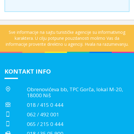
Sve informacije na sajtu turističke agencije su informativnog
karaktera. U cilju potpune pouzdanosti molimo Vas da
informacije proverite direktno u agenciji. Hvala na razumevanju.
KONTAKT INFO
Obrenovićeva bb, TPC Gorča, lokal M-20,
18000 Niš
018 / 415 0 444
062 / 492 001
065 / 215 0 444
018 / 35 05 900