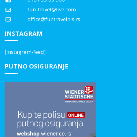
fun-travel@live.com
office@funtravelnis.rs
INSTAGRAM
[instagram-feed]
PUTNO OSIGURANJE