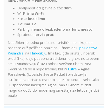
MINA MARIA – NEA SKIONI:
Udaljenost od glavne plaže:
30m
Wi-Fi:
ima Wi-Fi
Klima:
ima klimu
TV:
ima TV
Parking:
nema obezbeđeno parking mesto
Spratnost:
prvi sprat
Nea Skioni je jedno priobalno turističko selo koje se
prostire duž peščane obale na južnom delu
poluostrva
Kasandra
, na
Halkidikiju
. Ima luku gde pristaju ribarski
brodići koji daju posebnu tradicionalnu grčku notu ovom
selu i snabdevaju čitavu oblast svežom ribom. Nea
Skioni nalazi se u neposrednoj blizini
Lutre
– Agias
Paraskevis (kupalište Svete Petke) i predstavlja
atrakciju za turiste u ovom kraju. Kako unutar sela, tako
i u sporednim naseljima Agios Ioanis i Anemi turisti
mogu da dođu do modernog smeštaja za letovanje duž
obale.