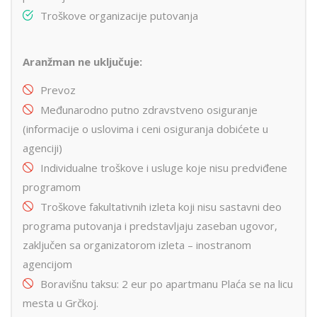
Troškove organizacije putovanja
Aranžman ne uključuje:
Prevoz
Međunarodno putno zdravstveno osiguranje
(informacije o uslovima i ceni osiguranja dobićete u
agenciji)
Individualne troškove i usluge koje nisu predviđene
programom
Troškove fakultativnih izleta koji nisu sastavni deo
programa putovanja i predstavljaju zaseban ugovor,
zaključen sa organizatorom izleta – inostranom
agencijom
Boravišnu taksu: 2 eur po apartmanu Plaća se na licu
mesta u Grčkoj.