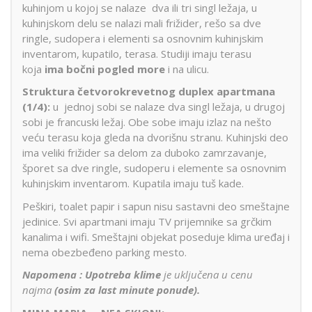
kuhinjom u kojoj se nalaze dva ili tri singl ležaja, u
kuhinjskom delu se nalazi mali frižider, rešo sa dve
ringle, sudopera i elementi sa osnovnim kuhinjskim
inventarom, kupatilo, terasa. Studiji imaju terasu
koja
ima bočni pogled more
i na ulicu.
Struktura četvorokrevetnog duplex apartmana
(1/4):
u jednoj sobi se nalaze dva singl ležaja, u drugoj
sobi je francuski ležaj. Obe sobe imaju izlaz na nešto
veću terasu koja gleda na dvorišnu stranu. Kuhinjski deo
ima veliki frižider sa delom za duboko zamrzavanje,
šporet sa dve ringle, sudoperu i elemente sa osnovnim
kuhinjskim inventarom. Kupatila imaju tuš kade.
Peškiri, toalet papir i sapun nisu sastavni deo smeštajne
jedinice. Svi apartmani imaju TV prijemnike sa grčkim
kanalima i wifi. Smeštajni objekat poseduje klima uređaj i
nema obezbeđeno parking mesto.
Napomena : Upotreba klime
je uključena u cenu
najma
(osim za last minute ponude).