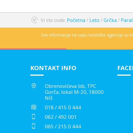
Vi ste ovde:
Početna
/
Leto
/
Grčka
/
Paral
Sve informacije na sajtu turističke agencije su 
KONTAKT INFO
FAC
Obrenovićeva bb, TPC
Gorča, lokal M-20, 18000
Niš
018 / 415 0 444
062 / 492 001
065 / 215 0 444