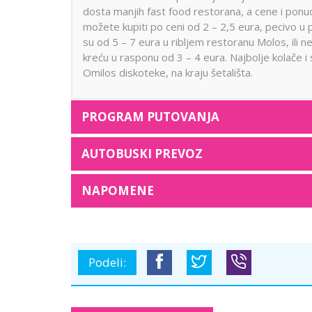
dosta manjih fast food restorana, a cene i ponud
možete kupiti po ceni od 2 – 2,5 eura, pecivo u
su od 5 – 7 eura u ribljem restoranu Molos, ili n
kreću u rasponu od 3 – 4 eura. Najbolje kolače i s
Omilos diskoteke, na kraju šetališta.
PROGRAM PUTOVANJA
AUTOBUSKI PREVOZ
NAPOMENE
Podeli: