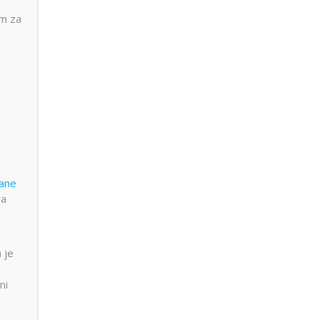
om za
ane
ra
 je
ni