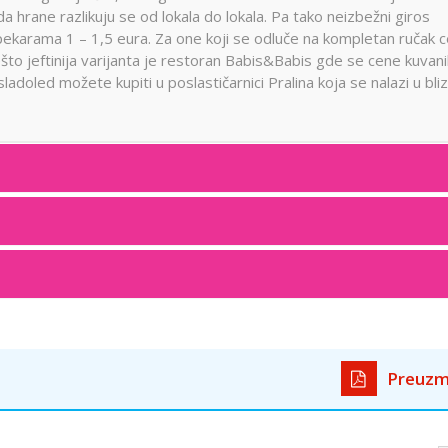
a hrane razlikuju se od lokala do lokala. Pa tako neizbežni giros
 pekarama 1 – 1,5 eura. Za one koji se odluče na kompletan ručak 
ešto jeftinija varijanta je restoran Babis&Babis gde se cene kuvani
ladoled možete kupiti u poslastičarnici Pralina koja se nalazi u bliz
Preuzm