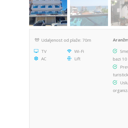
Aranžm
Udaljenost od plaže: 70m
TV
Wi-Fi
Sme
AC
Lift
bazi 10
Pre
turistic
Usl
organiz