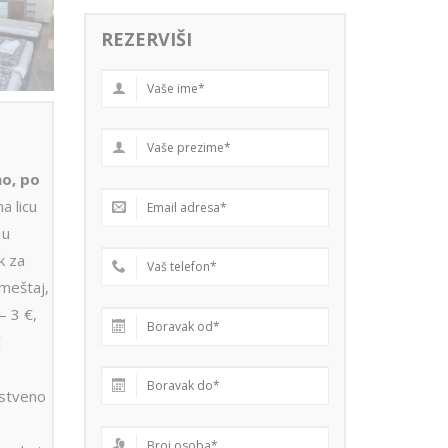
REZERVIŠI
no, po
na licu
 u
k za
smeštaj,
 – 3 €,
€
stveno