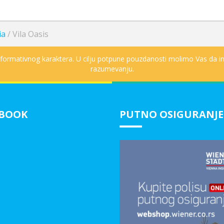
ia
/
Vila Oasis
informativnog karaktera. U cilju potpune pouzdanosti molimo Vas da in
razumevanju.
EBOOK
PUTNO OSIGURANJE