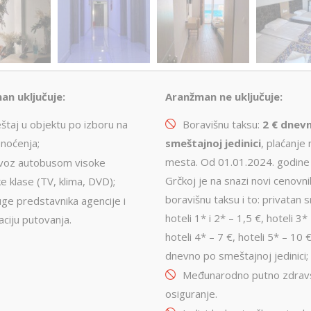
an uključuje:
Aranžman ne uključuje:
štaj u objektu po izboru na
Boravišnu taksu:
2 € dnev
 noćenja;
smeštajnoj jedinici
, plaćanje 
mesta. Od 01.01.2024. godine
voz autobusom visoke
Grčkoj je na snazi novi cenovni
ke klase (TV, klima, DVD);
boravišnu taksu i to: privatan 
uge predstavnika agencije i
hoteli 1* i 2* – 1,5 €, hoteli 3*
aciju putovanja.
hoteli 4* – 7 €, hoteli 5* – 10 
dnevno po smeštajnoj jedinici;
Međunarodno putno zdrav
osiguranje.