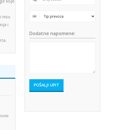
uge koje
i nisu
nja i
Dodatne napomene:
eta.
novne