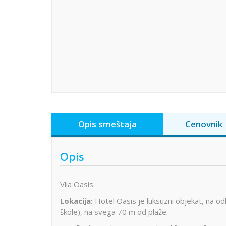
Opis smeštaja
Cenovnik
Opis
Vila Oasis
Lokacija:
Hotel Oasis je luksuzni objekat, na odl
škole), na svega 70 m od plaže.