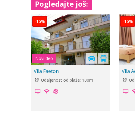
Pogledajte još:
-15%
Vila Panos
Vila V
Udaljenost od plaže: 20m
Uda