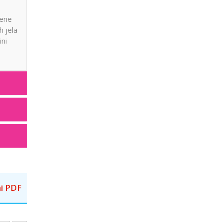
cene
h jela
ini
i PDF