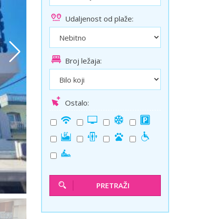
ini
Solun polazak iz Niša
Udaljenost od plaže:
Temišvar polazak iz Niša
Broj ležaja:
Ostalo:
PRETRAŽI