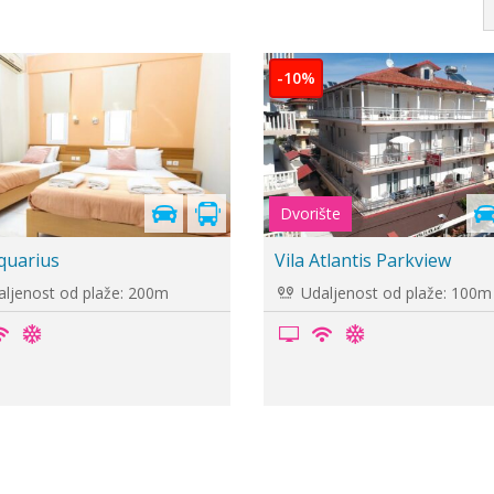
Cenovnik je
u pripremi
ienni
Vila Victoria Inn
ljenost od plaže: 30m
Udaljenost od plaže: 150m