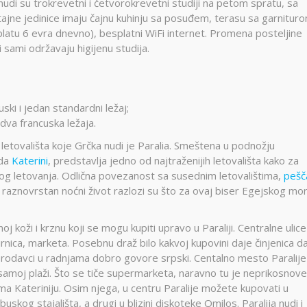
nudi su trokrevetni i četvorokrevetni studiji na petom spratu, sa
tajne jedinice imaju čajnu kuhinju sa posuđem, terasu sa garnitur
platu 6 evra dnevno), besplatni WiFi internet. Promena posteljine
sami održavaju higijenu studija.
ski i jedan standardni ležaj;
dva francuska ležaja.
h letovališta koje Grčka nudi je Paralia. Smeštena u podnožju
ada
Katerini
, predstavlja jedno od najtraženijih letovališta kako za
og letovanja. Odlična povezanost sa susednim letovalištima,
pešč
i raznovrstan noćni život razlozi su što za ovaj biser Egejskog mo
j koži i krznu koji se mogu kupiti upravo u Paraliji. Centralne ulice
rnica, marketa. Posebnu draž bilo kakvoj kupovini daje činjenica da
rodavci u radnjama dobro govore srpski. Centalno mesto Paralije
samoj plaži. Što se tiče supermarketa, naravno tu je neprikosnove
ema Kateriniju. Osim njega, u centru Paralije možete kupovati u
buskog stajališta, a drugi u blizini diskoteke Omilos. Paralija nudi i