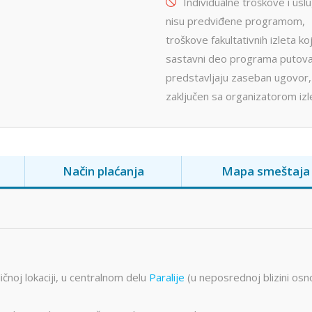
Individualne troškove i usl
nisu predviđene programom,
troškove fakultativnih izleta koj
sastavni deo programa putova
predstavljaju zaseban ugovor,
zaključen sa organizatorom izl
Način plaćanja
Mapa smeštaja
ičnoj lokaciji, u centralnom delu
Paralije
(u neposrednoj blizini os