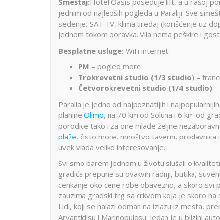
Smeštaj:
Hotel Oasis poseduje lift, a u našoj po
jednim od najlepših pogleda u Paraliji. Sve smeš
sedenje, SAT TV, klima uređaj (korišćenje uz do
jednom tokom boravka. Vila nema peškire i gosti 
Besplatne usluge:
WiFi internet.
PM
– pogled more
Trokrevetni studio (1/3 studio)
– francu
Četvorokrevetni studio (1/4 studio)
– 
Paralia je jedno od najpoznatijih i najpopularniji
planine
Olimp
, na 70 km od Soluna i 6 km od gr
porodice tako i za one mlađe željne nezaboravn
plaže
, čisto more, mnoštvo taverni, prodavnica 
uvek vlada veliko interesovanje.
Svi smo barem jednom u životu slušali o kvalitetno
gradića prepune su ovakvih radnji, butika, suveni
cenkanje oko cene robe obavezno, a skoro svi p
zauzima gradski trg sa crkvom koja je skoro na 
Lidl, koji se nalazi odmah na izlazu iz mesta, pr
Arvantidisu i Marinopulosu: jedan je u blizini auto