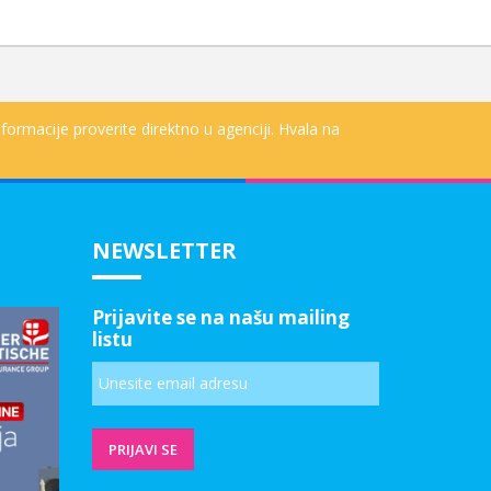
formacije proverite direktno u agenciji. Hvala na
NEWSLETTER
Prijavite se na našu mailing
listu