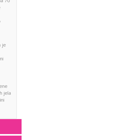
na 70
e
o
 je
ni
cene
h jela
ini