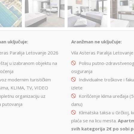
an uključuje:
Aranžman ne uključuje:
teras Paralija Letovanje 2026
Vila Asteras Paralija Letovanj
štaj u izabranom objektu na
Polisu putno-zdravstveno
noćenja
osiguranja
voz modernim turističkim
Individualne troškove i faku
sima, KLIMA, TV, VIDEO
izlete
pletnu organizaciju uz
Korišćenje klima uređaja (
a putovanja
danu)
Klimatska taksa u Grčkoj, k
plaća se na licu mesta.
Apartm
svih kategorija 2€ po sobi p