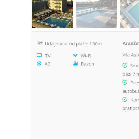
Aranžm
Udaljenost od plaže: 150m
Vila As
TV
Wi-Fi
AC
Bazen
Sme
bazi 7 
Pre
autobu
Kom
pratioc