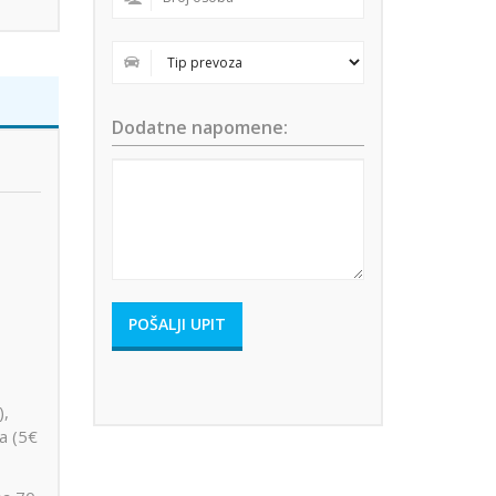
Dodatne napomene:
),
ta (5€