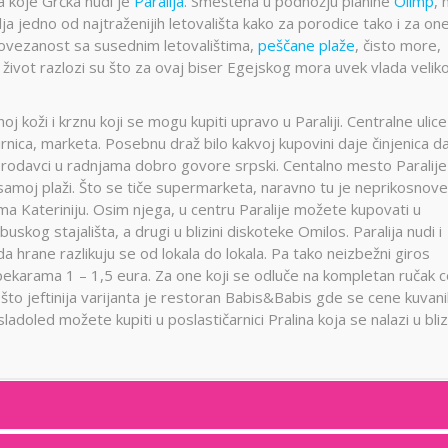
ta koje Grčka nudi je
Paralija
. Smeštena u podnožju planine
Olimp
, 
lja jedno od najtraženijih letovališta kako za porodice tako i za on
povezanost sa susednim letovalištima,
peščane plaže
, čisto more,
život razlozi su što za ovaj biser Egejskog mora uvek vlada velik
j koži i krznu koji se mogu kupiti upravo u Paraliji. Centralne ulice
rnica, marketa. Posebnu draž bilo kakvoj kupovini daje činjenica da
rodavci u radnjama dobro govore srpski. Centalno mesto Paralije
samoj plaži. Što se tiče supermarketa, naravno tu je neprikosnove
ema Kateriniju. Osim njega, u centru Paralije možete kupovati u
buskog stajališta, a drugi u blizini diskoteke Omilos. Paralija nudi i
a hrane razlikuju se od lokala do lokala. Pa tako neizbežni giros
 pekarama 1 – 1,5 eura. Za one koji se odluče na kompletan ručak 
ešto jeftinija varijanta je restoran Babis&Babis gde se cene kuvani
ladoled možete kupiti u poslastičarnici Pralina koja se nalazi u bliz