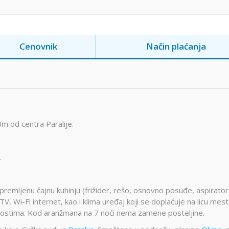
Cenovnik
Način plaćanja
0m od centra Paralije.
.
emljenu čajnu kuhinju (frižider, rešo, osnovno posuđe, aspirator
TV, Wi-Fi internet, kao i klima uređaj koji se doplaćuje na licu mes
u gostima. Kod aranžmana na 7 noći nema zamene posteljine.