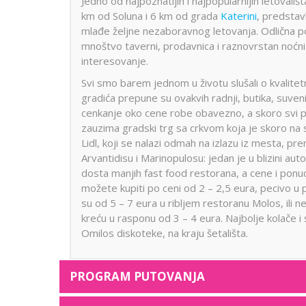
Jedno od najpoznatijih i najpopularnijih letovališ
km od Soluna i 6 km od grada
Katerini
, predstav
mlađe željne nezaboravnog letovanja. Odlična 
mnoštvo taverni, prodavnica i raznovrstan noćni 
interesovanje.
Svi smo barem jednom u životu slušali o kvalitetno
gradića prepune su ovakvih radnji, butika, suveni
cenkanje oko cene robe obavezno, a skoro svi p
zauzima gradski trg sa crkvom koja je skoro na 
Lidl, koji se nalazi odmah na izlazu iz mesta, pr
Arvantidisu i Marinopulosu: jedan je u blizini auto
dosta manjih fast food restorana, a cene i ponud
možete kupiti po ceni od 2 – 2,5 eura, pecivo u
su od 5 – 7 eura u ribljem restoranu Molos, ili n
kreću u rasponu od 3 – 4 eura. Najbolje kolače i s
Omilos diskoteke, na kraju šetališta.
PROGRAM PUTOVANJA