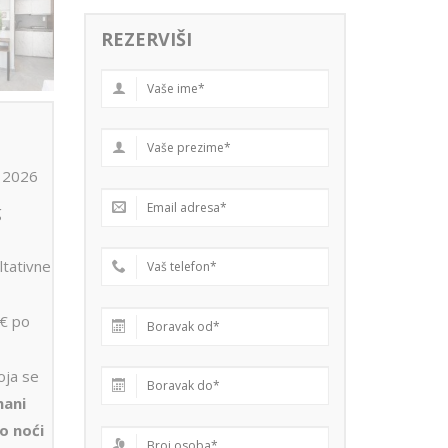
REZERVIŠI
e 2026
g
ltativne
5€ po
oja se
ani
o noći