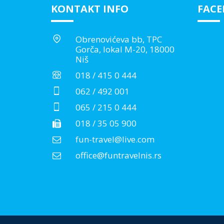
KONTAKT INFO
FAC
Obrenovićeva bb, TPC
Gorča, lokal M-20, 18000
Niš
018 / 415 0 444
062 / 492 001
065 / 215 0 444
018 / 35 05 900
fun-travel@live.com
office@funtravelnis.rs