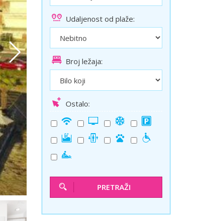
ini
Solun polazak iz Niša
Udaljenost od plaže:
Temišvar polazak iz Niša
Broj ležaja:
Ostalo:
PRETRAŽI