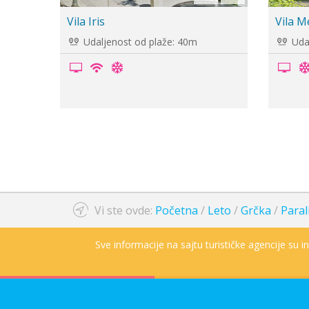
Vila Stavros & Marija
Vila D
Udaljenost od plaže: 150m
Udal
Vi ste ovde:
Početna
/
Leto
/
Grčka
/
Paral
Sve informacije na sajtu turističke agencije su 