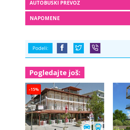
AUTOBUSKI PREVOZ
NAPOMENE
Podeli:
Pogledajte još:
-15%
dvoriše i duplex