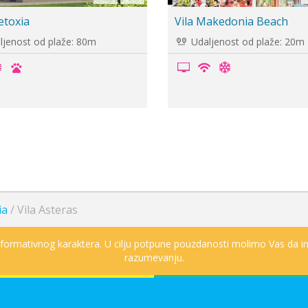
espina
Vila Teodora
jenost od plaže: 60m
Udaljenost od plaže: 30m
ia
/
Vila Asteras
informativnog karaktera. U cilju potpune pouzdanosti molimo Vas da in
razumevanju.