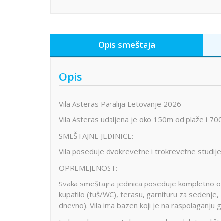
Opis smeštaja
Opis
Vila Asteras Paralija Letovanje 2026
Vila Asteras udaljena je oko 150m od plaže i 70
SMEŠTAJNE JEDINICE:
Vila poseduje dvokrevetne i trokrevetne studije
OPREMLJENOST:
Svaka smeštajna jedinica poseduje kompletno opr
kupatilo (tuš/WC), terasu, garnituru za sedenje, 
dnevno). Vila ima bazen koji je na raspolaganj