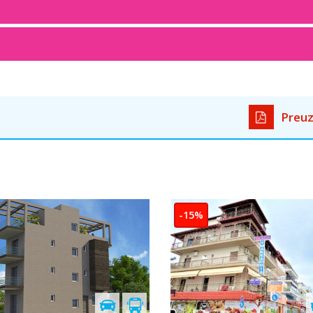
Preuz
Cenovnik je
u pripremi