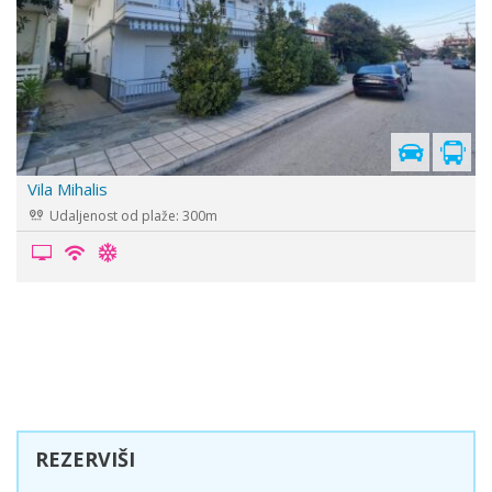
s
Vila Muses
Udaljenost od plaže: 70m
REZERVIŠI