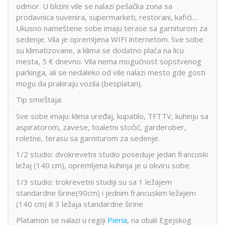
odmor. U blizini vile se nalazi pešačka zona sa
prodavnica suvenira, supermarketi, restorani, kafići…
Ukusno nameštene sobe imaju terase sa garniturom za
sedenje. Vila je opremljena WIFI internetom. Sve sobe
su klimatizovane, a klima se dodatno plaća na licu
mesta, 5 € dnevno. Vila nema mogućnost sopstvenog
parkinga, ali se nedaleko od vile nalazi mesto gde gosti
mogu da prakiraju vozila (besplatan).
Tip smeštaja:
Sve sobe imaju: klima uređaj, kupatilo, TFTTV, kuhinju sa
aspiratorom, zavese, toaletni stočić, garderober,
roletne, terasu sa garniturom za sedenje.
1/2 studio: dvokrevetni studio poseduje jedan francuski
ležaj (140 cm), opremljena kuhinja je u okviru sobe.
1/3 studio: trokrevetni studiji su sa 1 ležajem
standardne širine(90cm) i jednim francuskim ležajem
(140 cm) ili 3 ležaja standardne širine
Platamon se nalazi u regiji
Pieria
, na obali Egejskog