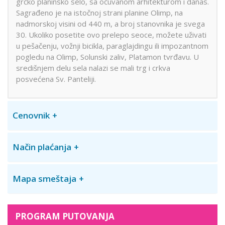
grčko planinsko selo, sa očuvanom arhitekturom i danas.
Sagrađeno je na istočnoj strani planine Olimp, na
nadmorskoj visini od 440 m, a broj stanovnika je svega
30. Ukoliko posetite ovo prelepo seoce, možete uživati
u pešačenju, vožnji bicikla, paraglajdingu ili impozantnom
pogledu na Olimp, Solunski zaliv, Platamon tvrđavu. U
središnjem delu sela nalazi se mali trg i crkva
posvećena Sv. Panteliji.
Cenovnik
Način plaćanja
Mapa smeštaja
PROGRAM PUTOVANJA