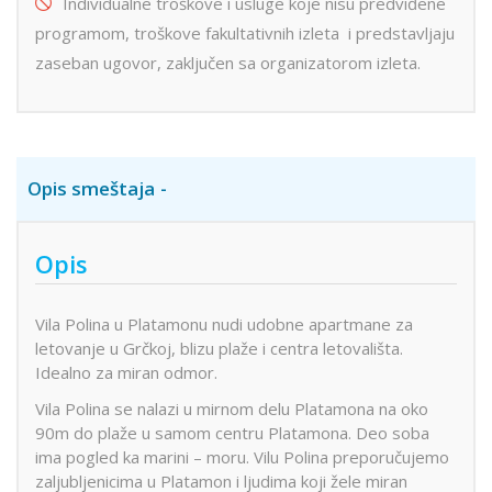
Individualne troškove i usluge koje nisu predviđene
programom, troškove fakultativnih izleta i predstavljaju
zaseban ugovor, zaključen sa organizatorom izleta.
Opis smeštaja
Opis
Vila Polina u Platamonu nudi udobne apartmane za
letovanje u Grčkoj, blizu plaže i centra letovališta.
Idealno za miran odmor.
Vila Polina se nalazi u mirnom delu Platamona na oko
90m do plaže u samom centru Platamona. Deo soba
ima pogled ka marini – moru. Vilu Polina preporučujemo
zaljubljenicima u Platamon i ljudima koji žele miran