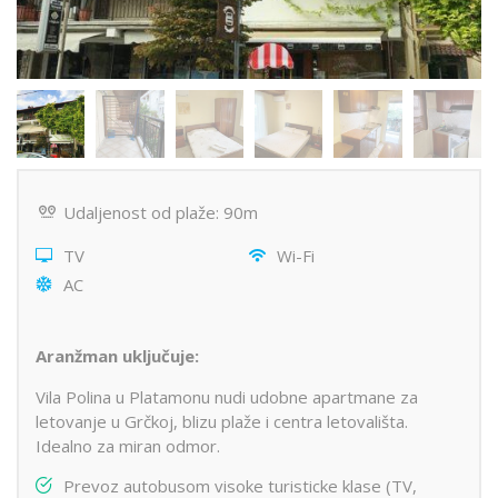
Udaljenost od plaže: 90m
TV
Wi-Fi
AC
Aranžman uključuje:
Vila Polina u Platamonu nudi udobne apartmane za
letovanje u Grčkoj, blizu plaže i centra letovališta.
Idealno za miran odmor.
Prevoz autobusom visoke turisticke klase (TV,