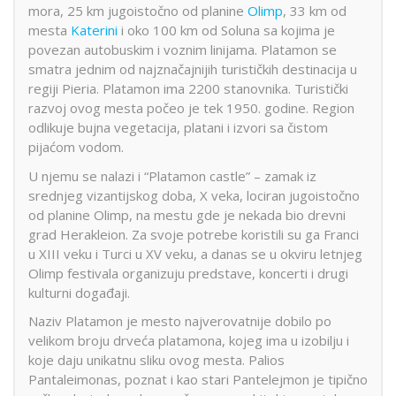
mora
, 25 km jugoistočno od planine
Olimp
, 33 km od
mesta
Katerini
i oko 100 km od Soluna sa kojima je
povezan autobuskim i voznim linijama. Platamon se
smatra jednim od najznačajnijih turističkih destinacija u
regiji Pieria. Platamon ima 2200 stanovnika. Turistički
razvoj ovog mesta počeo je tek 1950. godine. Region
odlikuje bujna vegetacija, platani i izvori sa čistom
pijaćom vodom.
U njemu se nalazi i “Platamon castle” – zamak iz
srednjeg vizantijskog doba, X veka, lociran jugoistočno
od planine Olimp, na mestu gde je nekada bio drevni
grad Herakleion. Za svoje potrebe koristili su ga Franci
u XIII veku i Turci u XV veku, a danas se u okviru letnjeg
Olimp festivala organizuju predstave, koncerti i drugi
kulturni događaji.
Naziv Platamon je mesto najverovatnije dobilo po
velikom broju drveća platamona, kojeg ima u izobilju i
koje daju unikatnu sliku ovog mesta. Palios
Pantaleimonas, poznat i kao stari Pantelejmon je tipično