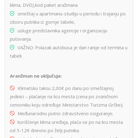
klima, DVD),kod paket aražmana
smeštaj u apartmanu-studiju u periodu i trajanju po
izboru putnika iz gornje tabele,
usluge predstavnika agencije i organizaciju
putovanja.
VAŽNO: Polazak autobusa je dan ranije od termina u
tabeli.
Aranžman ne uključuje:
Klimatsku taksu 2,00€ po danu po smeštajnoj
jedinici – plaćanje na licu mesta (cena po zvaničnom
cenovniku koju određuje Ministarstvo Turizma Grčke);
Međunarodno putno zdravstveno osiguranje;
korišćenje klima uređaja, plaća se po na licu mesta
od 5-12€ dnevno po želji putnika.