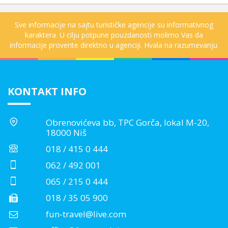
Sve informacije na sajtu turističke agencije su informativnog
karaktera. U cilju potpune pouzdanosti molimo Vas da
informacije proverite direktno u agenciji. Hvala na razumevanju.
KONTAKT INFO
Obrenovićeva bb, TPC Gorča, lokal M-20,
18000 Niš
018 / 415 0 444
062 / 492 001
065 / 215 0 444
018 / 35 05 900
fun-travel@live.com