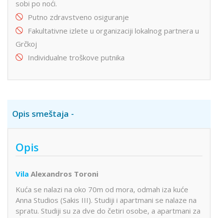
sobi po noći.
Putno zdravstveno osiguranje
Fakultativne izlete u organizaciji lokalnog partnera u
Grčkoj
Individualne troškove putnika
Opis smeštaja
Opis
Vila
Alexandros Toroni
Kuća se nalazi na oko 70m od mora, odmah iza kuće
Anna Studios (Sakis III). Studiji i apartmani se nalaze na
spratu. Studiji su za dve do četiri osobe, a apartmani za