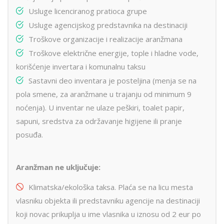
Usluge licenciranog pratioca grupe
Usluge agencijskog predstavnika na destinaciji
Troškove organizacije i realizacije aranžmana
Troškove električne energije, tople i hladne vode,
korišćenje invertara i komunalnu taksu
Sastavni deo inventara je posteljina (menja se na
pola smene, za aranžmane u trajanju od minimum 9
noćenja). U inventar ne ulaze peškiri, toalet papir,
sapuni, sredstva za održavanje higijene ili pranje
posuđa.
Aranžman ne uključuje:
Klimatska/ekološka taksa. Plaća se na licu mesta
vlasniku objekta ili predstavniku agencije na destinaciji
koji novac prikuplja u ime vlasnika u iznosu od 2 eur po