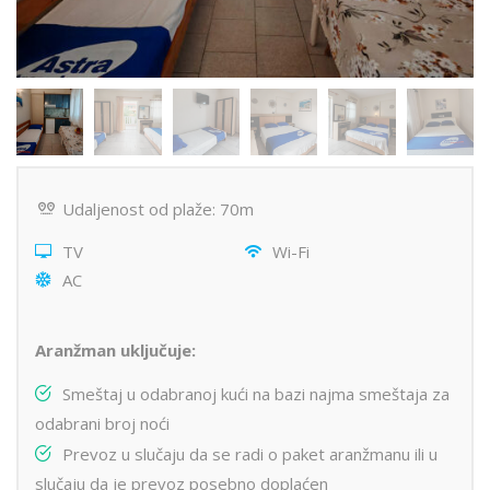
Udaljenost od plaže: 70m
TV
Wi-Fi
AC
Aranžman uključuje:
Smeštaj u odabranoj kući na bazi najma smeštaja za
odabrani broj noći
Prevoz u slučaju da se radi o paket aranžmanu ili u
slučaju da je prevoz posebno doplaćen