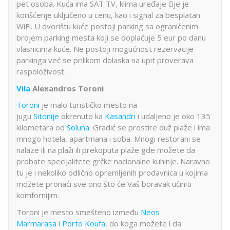
pet osoba. Kuća ima SAT TV, klima uređaje čije je
korišćenje uključeno u cenu, kao i signal za besplatan
WiFi. U dvorištu kuće postoji parking sa ograničenim
brojem parking mesta koji se doplaćuje 5 eur po danu
vlasnicima kuće. Ne postoji mogućnost rezervacije
parkinga već se prilikom dolaska na upit proverava
raspoloživost.
Vila
Alexandros Toroni
Toroni
je malo turističko mesto na
jugu
Sitonije
okrenuto ka
Kasandri
i udaljeno je oko 135
kilometara od
Soluna
. Gradić se prostire duž plaže i ima
mnogo hotela, apartmana i soba. Mnogi restorani se
nalaze ili na plaži ili prekoputa plaže gde možete da
probate specijalitete grčke nacionalne kuhinje. Naravno
tu je i nekoliko odlično opremljenih prodavnica u kojima
možete pronaći sve ono što će Vaš boravak učiniti
komfornijim.
Toroni je mesto smešteno između
Neos
Marmarasa
i
Porto Koufa
, do koga možete i da