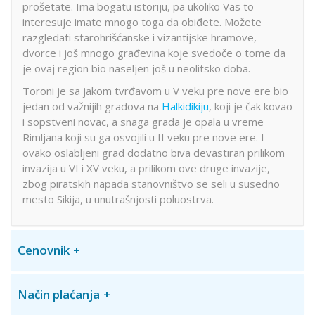
prošetate. Ima bogatu istoriju, pa ukoliko Vas to
interesuje imate mnogo toga da obiđete. Možete
razgledati starohrišćanske i vizantijske hramove,
dvorce i još mnogo građevina koje svedoče o tome da
je ovaj region bio naseljen još u neolitsko doba.
Toroni je sa jakom tvrđavom u V veku pre nove ere bio
jedan od važnijih gradova na
Halkidikiju
, koji je čak kovao
i sopstveni novac, a snaga grada je opala u vreme
Rimljana koji su ga osvojili u II veku pre nove ere. I
ovako oslabljeni grad dodatno biva devastiran prilikom
invazija u VI i XV veku, a prilikom ove druge invazije,
zbog piratskih napada stanovništvo se seli u susedno
mesto Sikija, u unutrašnjosti poluostrva.
Cenovnik
Način plaćanja