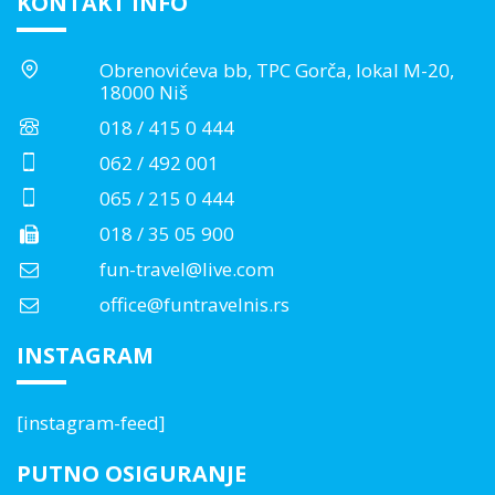
KONTAKT INFO
Obrenovićeva bb, TPC Gorča, lokal M-20,
18000 Niš
018 / 415 0 444
062 / 492 001
065 / 215 0 444
018 / 35 05 900
fun-travel@live.com
office@funtravelnis.rs
INSTAGRAM
[instagram-feed]
PUTNO OSIGURANJE