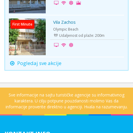
Vila Zachos
First Minute
Olympic Beach
Udaljenost od plaže: 200m
Pogledaj sve akcije
Sve informacije na sajtu turističke agencije su informativnog
karaktera. U cilju potpune pouzdanosti molimo Vas da
informacije proverite direktno u agenciji. Hvala na razumevanju.