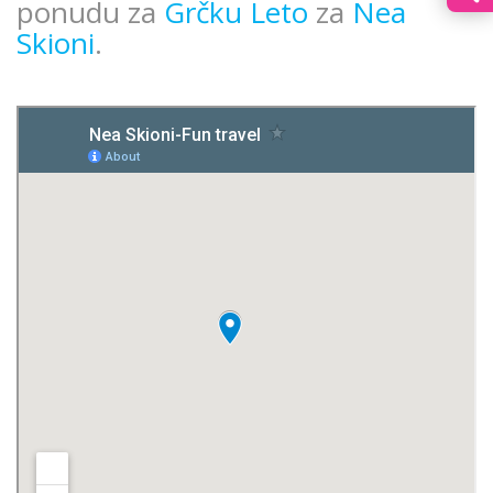
ponudu za
Grčku Leto
za
Nea
Skioni
.