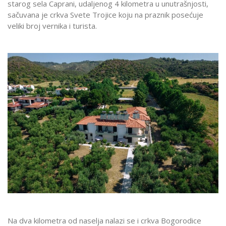
starog sela Caprani, udaljenog 4 kilometra u unutrašnjosti,
sačuvana je crkva Svete Trojice koju na praznik posećuje
veliki broj vernika i turista.
Na dva kilometra od naselja nalazi se i crkva Bogorodice