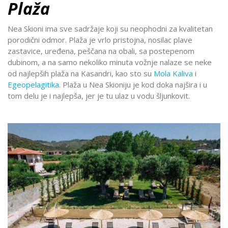
Plaža
Nea Skioni ima sve sadržaje koji su neophodni za kvalitetan
porodični odmor. Plaža je vrlo pristojna, nosilac plave
zastavice, uređena, peščana na obali, sa postepenom
dubinom, a na samo nekoliko minuta vožnje nalaze se neke
od najlepših plaža na Kasandri, kao sto su
Mola Kaliva
i
Egeopelagitika
. Plaža u Nea Skioniju je kod doka najšira i u
tom delu je i najlepša, jer je tu ulaz u vodu šljunkovit.