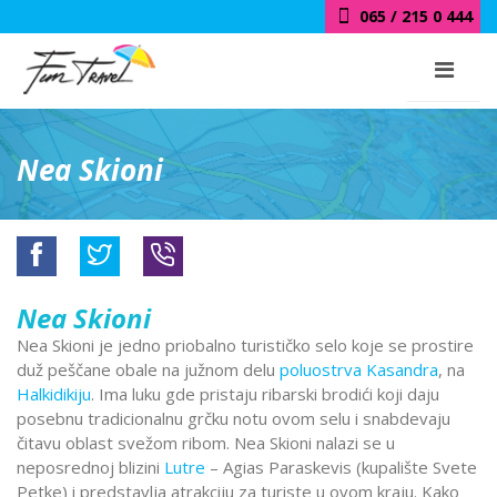
018 / 415 0 444
Nea Skioni
Nea Skioni
Nea Skioni je jedno priobalno turističko selo koje se prostire
duž peščane obale na južnom delu
poluostrva Kasandra
, na
Halkidikiju
. Ima luku gde pristaju ribarski brodići koji daju
posebnu tradicionalnu grčku notu ovom selu i snabdevaju
čitavu oblast svežom ribom. Nea Skioni nalazi se u
neposrednoj blizini
Lutre
– Agias Paraskevis (kupalište Svete
Petke) i predstavlja atrakciju za turiste u ovom kraju. Kako