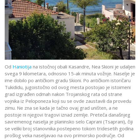
Od
Haniotija
na istočnoj obali Kasandre, Nea Skioni je udaljen
svega 9 kilometara, odnosno 15-ak minuta vožnje. Naselje je
ime dobilo po antičkom gradu Skioni. Po antičkom istoričaru
Tukididu, jugoistočno od ovog mesta postojao je istoimeni
grad izgrađen odmah nakon Trojanskog rata od strane
vojnika iz Peloponeza koji su se ovde zaustavili da provedu
zimu. Ne zna se kada je tačno ovaj grad uništen, a ne
postoje ni njegovi tragovi iznad zemlje. Preteča današnjeg
savremenog naselja je planinsko selo Caprani (Tsaprani), čiji
se veliki broj stanovnika postepeno tokom tridesetih godina
prošlog veka naseljavao na ovo primorsko područje. Od