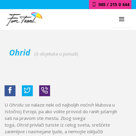
065 / 215 0 444
Ohrid
(0 objekata u ponudi)
U
Ohridu
se nalaze neki od najboljih
noćnih
klubova u
Istočnoj Evropi, pa ako volite provod do ranih jutarnjih
sati na pravom ste mestu. Zbog svega
toga,
Ohrid
privlači turiste iz celog sveta, srešćete
zanimljive i nasmejane ljude, a nemojte isključiti