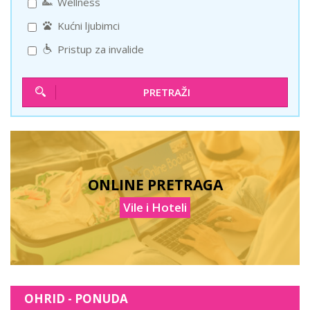
Wellness
Kućni ljubimci
Pristup za invalide
PRETRAŽI
ONLINE PRETRAGA
Vile i Hoteli
OHRID - PONUDA