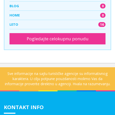
0
BLOG
0
HOME
16
LETO
Pogledajte celokupnu ponudu
Sve informacije na sajtu turističke agencije su informativnog
karaktera. U cilju potpune pouzdanosti molimo Vas da
informacije proverite direktno u agenciji. Hvala na razumevanju.
KONTAKT INFO