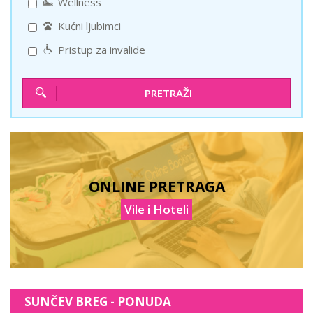
Wellness
Kućni ljubimci
Pristup za invalide
PRETRAŽI
ONLINE PRETRAGA
Vile i Hoteli
SUNČEV BREG - PONUDA