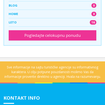
0
BLOG
0
HOME
16
LETO
Pogledajte celokupnu ponudu
Sve informacije na sajtu turističke agencije su informativnog
karaktera. U cilju potpune pouzdanosti molimo Vas da
informacije proverite direktno u agenciji. Hvala na razumevanju.
KONTAKT INFO