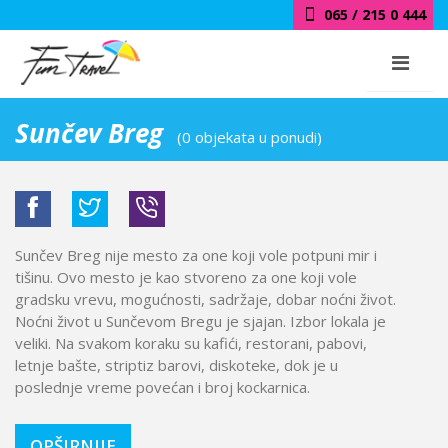
065 / 215 0 444
Sunčev Breg
(0 objekata u ponudi)
Sunčev Breg nije mesto za one koji vole potpuni mir i
tišinu. Ovo mesto je kao stvoreno za one koji vole
gradsku vrevu, mogućnosti, sadržaje, dobar noćni život.
Noćni život u Sunčevom Bregu je sjajan. Izbor lokala je
veliki. Na svakom koraku su kafići, restorani, pabovi,
letnje bašte, striptiz barovi, diskoteke, dok je u
poslednje vreme povećan i broj kockarnica.
OPŠIRNIJE