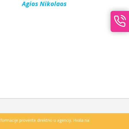
Agios Nikolaos
formacije proverite direktno u agenciji. Hvala na