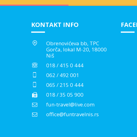
KONTAKT INFO
FAC
Obrenovićeva bb, TPC
Gorča, lokal M-20, 18000
Niš
018 / 415 0 444
062 / 492 001
065 / 215 0 444
018 / 35 05 900
fun-travel@live.com
office@funtravelnis.rs