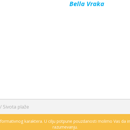
Bella Vraka
/
Sivota plaže
informativnog karaktera. U cilju potpune pouzdanosti molimo Vas da in
razumevanju.