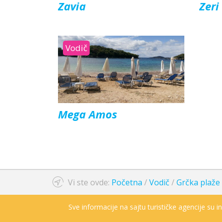
Zavia
Zeri
Vodič
Mega Amos
Vi ste ovde:
Početna
/
Vodič
/
Grčka plaže
Sve informacije na sajtu turističke agencije su 