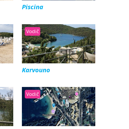
ini
Solun polazak iz Niša
Piscina
Temišvar polazak iz Niša
Vodič
Karvouno
Vodič