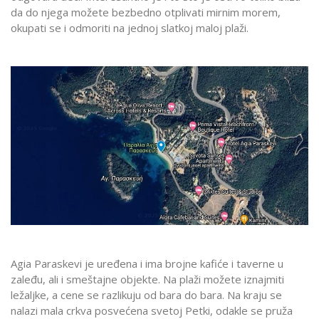
da do njega možete bezbedno otplivati mirnim morem,
okupati se i odmoriti na jednoj slatkoj maloj plaži.
Agia Paraskevi je uređena i ima brojne kafiće i taverne u
zaleđu, ali i smeštajne objekte. Na plaži možete iznajmiti
ležaljke, a cene se razlikuju od bara do bara. Na kraju se
nalazi mala crkva posvećena svetoj Petki, odakle se pruža