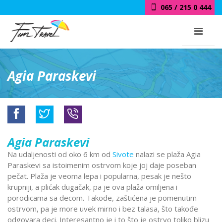
065 / 215 0 444
Agia Paraskevi
Agia Paraskevi
Na udaljenosti od oko 6 km od
Sivote
nalazi se plaža Agia
Paraskevi sa istoimenim ostrvom koje joj daje poseban
pečat. Plaža je veoma lepa i popularna, pesak je nešto
krupniji, a plićak dugačak, pa je ova plaža omiljena i
porodicama sa decom. Takođe, zaštićena je pomenutim
ostrvom, pa je more uvek mirno i bez talasa, što takođe
odgovara deci. Interesantno je i to što je ostrvo toliko blizu