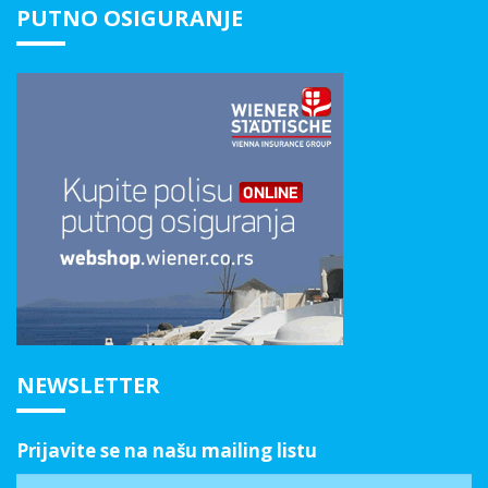
PUTNO OSIGURANJE
NEWSLETTER
Prijavite se na našu mailing listu