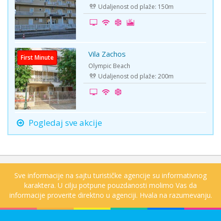
Udaljenost od plaže: 150m
Vila Zachos
First Minute
Olympic Beach
Udaljenost od plaže: 200m
Pogledaj sve akcije
Sve informacije na sajtu turističke agencije su informativnog
karaktera. U cilju potpune pouzdanosti molimo Vas da
informacije proverite direktno u agenciji. Hvala na razumevanju.