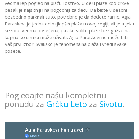
veoma lep pogled na plažu i ostrvo. U delu plaže kod crkve
pesak je najsitniji i najpogodniji za decu. Da biste u sezoni
bezbedno parkirali auto, potrebno je da dođete ranije. Agia
Paraskevi je jedna od najlepših plaža u ovoj regiji, ali je u jeku
sezone veoma posećena, pa ako volite plaže bez gužve na
kojima se u miru može uživati, Agia Paraskevi ne može biti
Vaš prvi izbor. Svakako je fenomenalna plaža i vredi svake
posete.
Pogledajte našu kompletnu
ponudu za
Grčku Leto
za
Sivotu
.