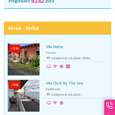
9242
Pregledano
puta
Akcije - Grčka
Vila Maria
-15%
Toroni
Udaljenost od plaže: 450m
Vila Clock By The Sea
-10%
Polihrono
Udaljenost od plaže: -