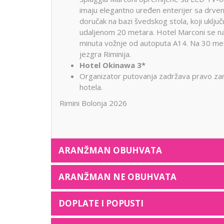
imaju elegantno uređen enterijer sa drven
doručak na bazi švedskog stola, koji uključ
udaljenom 20 metara. Hotel Marconi se nal
minuta vožnje od autoputa A14. Na 30 met
jezgra Riminija.
Hotel Okinawa 3*
Organizator putovanja zadržava pravo zam
hotela.
Rimini Bolonja 2026
ARANŽMAN OBUHVATA
ARANŽMAN NE OBUHVATA
DOPLATE I POPUSTI