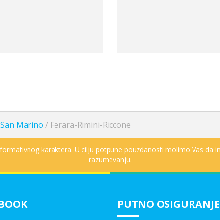
i San Marino
/
Ferara-Rimini-Riccone
informativnog karaktera. U cilju potpune pouzdanosti molimo Vas da in
razumevanju.
EBOOK
PUTNO OSIGURANJE