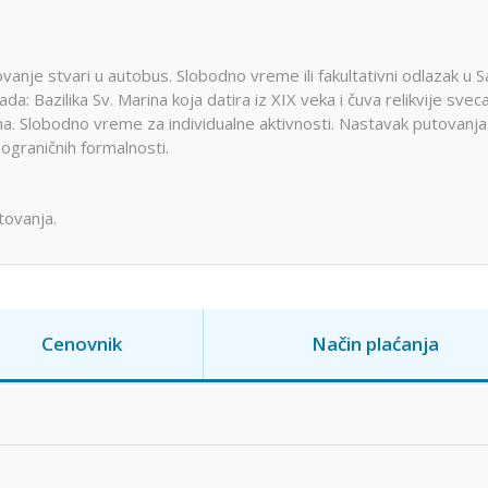
anje stvari u autobus. Slobodno vreme ili fakultativni odlazak u S
: Bazilika Sv. Marina koja datira iz XIX veka i čuva relikvije svec
na. Slobodno vreme za individualne aktivnosti. Nastavak putovanja
ograničnih formalnosti.
tovanja.
Cenovnik
Način plaćanja