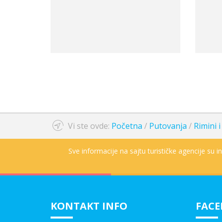
Vi ste ovde:
Početna
/
Putovanja
/
Rimini 
Sve informacije na sajtu turističke agencije su 
KONTAKT INFO
FAC