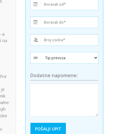
ih
ini
Solun polazak iz Niša
Temišvar polazak iz Niša
-a.
i na
Dodatne napomene:
dva
 je
nik
ualne
jih
tske
 u