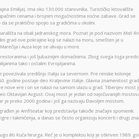
rajina Emilija). Ima oko 130.000 stanovnika. Turističko letovalište
tupačnim cenama i brojnim mogućnostima noćne zabave. Grad se
a se praktično spojio sa gradićima u okolini.
odmarališta na obali Jadranskog mora. Poznat je pod nazivom
Mali R
edini grad ove pokrajine koji se nalazi na moru, smešten je u
Marečija i Auza koje se ulivaju u more.
m restoranima i još ljubaznijim domaćinima. Zbog svega toga preds
talijanima tako i ostalim Evropljanima.
e povezivala središnju Italiju sa severnom. Pre rimske kolonije
1860. godine postaje deo Kraljevine Italije. Glavna znamenitost grad
re nove ere i on se nalazi na samom ulazu u grad. Tiberijev most 
čeo Oktavijan Avgust. Ovaj most je jedan od najočuvanijih mostov
Star je preko 2000 godina i još ga nazivaju Đavoljim mostom.
rađen je Amfiteatar koji predstavlja takođe značajni spomenik.
gre i takmičenja, a danas se često organizuju koncerti i drugi zna
o iliti Kuća hirurga. Reč je o kompleksu koji je otkriven 1989. go