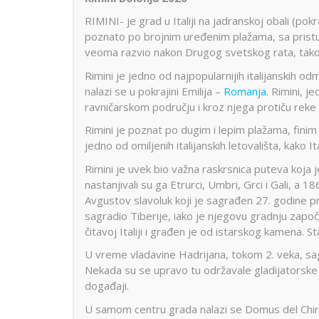
RIMINI- je grad u Italiji na jadranskoj obali (pok
poznato po brojnim uređenim plažama, sa pris
veoma razvio nakon Drugog svetskog rata, tako d
Rimini je jedno od najpopularnijih italijanskih 
nalazi se u pokrajini Emilija –
Romanja
. Rimini, j
ravničarskom području i kroz njega protiču reke 
Rimini je poznat po dugim i lepim plažama, fini
jedno od omiljenih italijanskih letovališta, kako I
Rimini je uvek bio važna raskrsnica puteva koja j
nastanjivali su ga Etrurci, Umbri, Grci i Gali, a 
Avgustov slavoluk koji je sagrađen 27. godine p
sagradio Tiberije, iako je njegovu gradnju zapo
čitavoj Italiji i građen je od istarskog kamena. 
U vreme vladavine Hadrijana, tokom 2. veka, sag
Nekada su se upravo tu održavale gladijatorske i
događaji.
U samom centru grada nalazi se Domus del Chirug