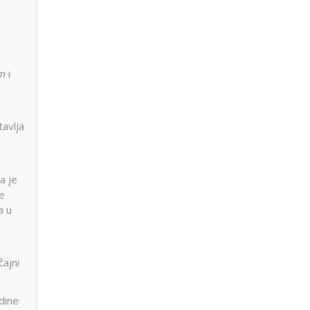
im
i
tavlja
a je
je
a u
čajni
dine