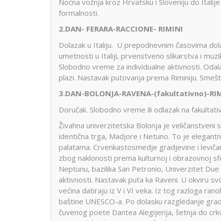
Noćna vožnja kroz Hrvatsku i Sloveniju do Italij
Dobre Vode
Alanja
Minhen
Moskva
Miško
formalnosti.
Krstarenje
Prag
Pariz
Peru
2.DAN- FERARA-RACCIONE- RIMINI
guletom
Portorož
Portugal
Rim
Dolazak u Italiju. U prepodnevnim časovima dolaz
Segedin
Sarajevo
Solun
umetnosti u Italiji, prvenstveno slikarstva i m
Slobodno vreme za individualne aktivnosti. Odal
Stokholm
Švajcarska
Skandi
Lošinj
Hurg
plazi. Nastavak putovanja prema Riminiju. Smeš
Aja Napa i
Istra
Šarm E
Trebinje
Trst
Venec
3.DAN-BOLONJA-RAVENA-(fakultativno)-RI
Protaras
Krsta
Dubrovnik
Vroclav
Limasol
Nilom
Doručak. Slobodno vreme ili odlazak na fakultativ
Jadranska
Larnaka
ostrva
Živahna univerzitetska Bolonja je veličanstveni
identična trga, Madjore i Netuno. To je elegantn
palatama. Crvenkastosmedje gradjevine i levičars
zbog naklonosti prema kulturnoj i obrazovnoj sfe
Neptunu, bazilika San Petronio, Univerzitet Due
aktivnosti. Nastavak puta ka Raveni. U okviru sv
većina datiraju iz V i VI veka. Iz tog razloga ran
baštine UNESCO-a. Po dolasku razgledanje grada:
čuvenog poete Dantea Alegijerija, šetnja do crk