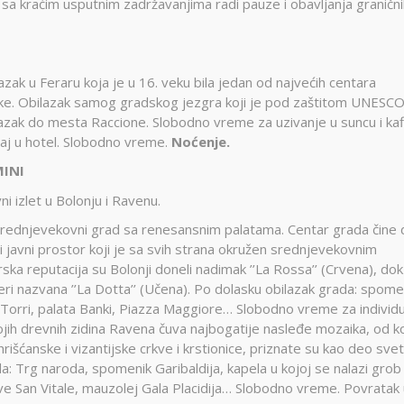
e sa kraćim usputnim zadržavanjima radi pauze i obavljanja graničn
Montekat
lc
Ohrid
đa
Provansa
Rejkjavik
ak u Feraru koja je u 16. veku bila jedan od najvećih centara
Temišvar
uzike. Obilazak samog gradskog jezgra koji je pod zaštitom UNESCO
Sankt
azak do mesta Raccione. Slobodno vreme za uzivanje u suncu i kaf
navija
ada
Ohrid
Banje Srbije
taj u hotel. Slobodno vreme.
Noćenje.
Petersburg
l Šeik
Etno sela
ija
Valensija
MINI
renje
ni izlet u Bolonju i Ravenu.
 srednjevekovni grad sa renesansnim palatama. Centar grada čine 
i javni prostor koji je sa svih strana okružen srednjevekovnim
ka reputacija su Bolonji doneli nadimak ’’La Rossa’’ (Crvena), dok
ri nazvana ’’La Dotta’’ (Učena). Po dolasku obilazak grada: spome
 Torri, palata Banki, Piazza Maggiore… Slobodno vreme za individ
ojih drevnih zidina Ravena čuva najbogatije nasleđe mozaika, od ko
ohrišćanske i vizantijske crkve i krstionice, priznate su kao deo sve
 Trg naroda, spomenik Garibaldija, kapela u kojoj se nalazi grob
ve San Vitale, mauzolej Gala Placidija… Slobodno vreme. Povratak