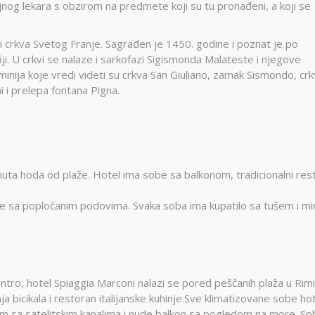
jnog lekara s obzirom na predmete koji su tu pronađeni, a koji se
li crkva Svetog Franje. Sagrađen je 1450. godine i poznat je po
ji. U crkvi se nalaze i sarkofazi Sigismonda Malateste i njegove
minija koje vredi videti su crkva San Giuliano, zamak Sismondo, cr
 i prelepa fontana Pigna.
nuta hoda od plaže. Hotel ima sobe sa balkonom, tradicionalni res
e sa popločanim podovima. Svaka soba ima kupatilo sa tušem i mi
tro, hotel Spiaggia Marconi nalazi se pored peščanih plaža u Rimin
a bicikala i restoran italijanske kuhinje.Sve klimatizovane sobe ho
 sa satelitskim kanalima i nude balkon sa pogledom na more. So