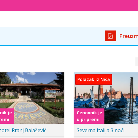
Preuzm
Cenovnik je
u pripremi
e u Prag 8. mart
Biseri Slovenije – Kranj