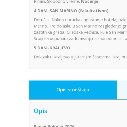
Rimini. Slobodno vreme.
Noćenje.
4.DAN- SAN MARINO (fakultativno)
Doručak. Nakon dorucka napustanje hotela, pakov
Marino. Po dolasku u San Marino razgledanje grada
zaštitnika grada, Gradska većnica, kule San Mari
Srbiji sa usputnim zadržavanjima radi odmora i p
5.DAN -KRALJEVO
Dolazak u Kraljevo u jutarnjim časovima. Kraj pu
Opis smeštaja
Opis
Rimini Bolonja 2026