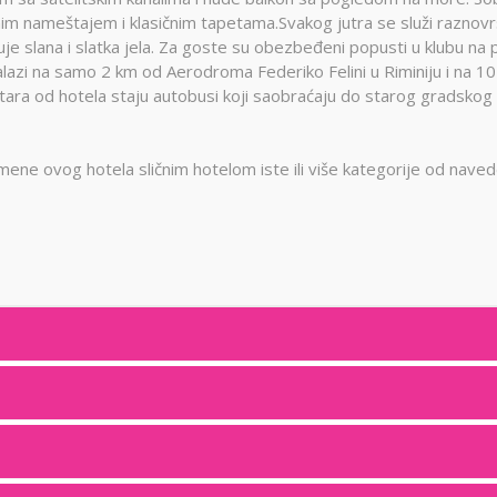
im nameštajem i klasičnim tapetama.Svakog jutra se služi raznov
uje slana i slatka jela. Za goste su obezbeđeni popusti u klubu na p
azi na samo 2 km od Aerodroma Federiko Felini u Riminiju i na 10
ara od hotela staju autobusi koji saobraćaju do starog gradskog
ene ovog hotela sličnim hotelom iste ili više kategorije od nave