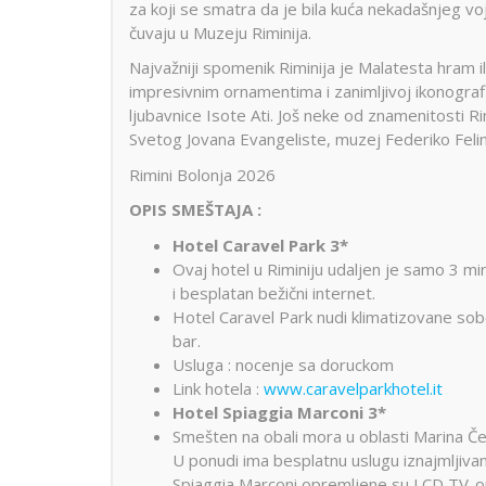
za koji se smatra da je bila kuća nekadašnjeg vo
čuvaju u Muzeju Riminija.
Najvažniji spomenik Riminija je Malatesta hram i
impresivnim ornamentima i zanimljivoj ikonografi
ljubavnice Isote Ati. Još neke od znamenitosti Ri
Svetog Jovana Evangeliste, muzej Federiko Felini
Rimini Bolonja 2026
OPIS SMEŠTAJA :
Hotel Caravel Park 3*
Ovaj hotel u Riminiju udaljen je samo 3 mi
i besplatan bežični internet.
Hotel Caravel Park nudi klimatizovane sob
bar.
Usluga : nocenje sa doruckom
Link hotela :
www.caravelparkhotel.it
Hotel Spiaggia Marconi 3*
Smešten na obali mora u oblasti Marina Čen
U ponudi ima besplatnu uslugu iznajmljivanj
Spiaggia Marconi opremljene su LCD TV-om