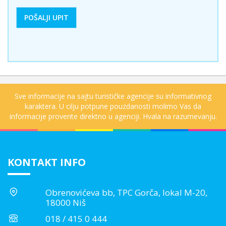
Sve informacije na sajtu turističke agencije su informativnog
karaktera. U cilju potpune pouzdanosti molimo Vas da
informacije proverite direktno u agenciji. Hvala na razumevanju.
KONTAKT INFO
Obrenovićeva bb, TPC Gorča, lokal M-20,
18000 Niš
018 / 415 0 444