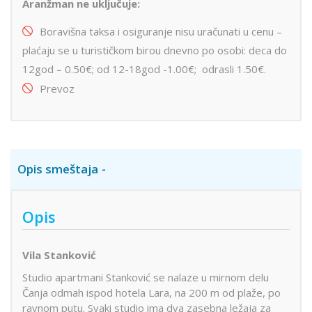
Aranžman ne uključuje:
Boravišna taksa i osiguranje nisu uračunati u cenu –
plaćaju se u turističkom birou dnevno po osobi: deca do
12god – 0.50€; od 12-18god -1.00€; odrasli 1.50€.
Prevoz
Opis smeštaja
Opis
Vila Stanković
Studio apartmani Stanković se nalaze u mirnom delu
Čanja odmah ispod hotela Lara, na 200 m od plaže, po
ravnom putu. Svaki studio ima dva zasebna ležaja za