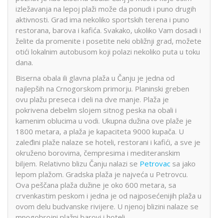
izležavanja na lepoj plaži može da ponudi i puno drugih
aktivnosti. Grad ima nekoliko sportskih terena i puno
restorana, barova i kafića. Svakako, ukoliko Vam dosadi i
želite da promenite i posetite neki obližnji grad, možete
otići lokalnim autobusom koji polazi nekoliko puta u toku
dana.
Biserna obala ili glavna plaža u Čanju je jedna od
najlepših na Crnogorskom primorju. Planinski greben
ovu plažu preseca i deli na dve manje. Plaža je
pokrivena debelim slojem sitnog peska na obali i
kamenim oblucima u vodi. Ukupna dužina ove plaže je
1800 metara, a plaža je kapaciteta 9000 kupača. U
zaleđini plaže nalaze se hoteli, restorani i kafići, a sve je
okruženo borovima, čempresima i mediteranskim
biljem. Relativno blizu Čanju nalazi se
Petrovac
sa jako
lepom plažom. Gradska plaža je najveća u Petrovcu.
Ova peščana plaža dužine je oko 600 metara, sa
crvenkastim peskom i jedna je od najposećenijih plaža u
ovom delu budvanske rivijere. U njenoj blizini nalaze se
mnogobrojni plažni barovi i hoteli.