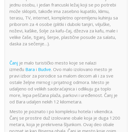
jednu osobu, i jedan francuski ležaj koji se po potrebi
može sklopiti, takođe ima zasebno kupatilo, klimu,
terasu, TV, internet, kompletno opremljenu kuhinju sa
priborom za 4 osobe (plitki i duboki tanjiri, viljuške,
noževi, kašike, šolje za kafu-čaj, džezva za kafu, male i
velike čaše, tiganj, šerpe, plastične posude za salatu,
daska za sečenje…).
Čanj
je malo turističko mesto koje se nalazi
između
Bara
i
Budve
. Ovo malo izolovano mesto je
pravi izbor za porodice sa malom decom ali i za sve
ostale željne mirnog i prijatnog odmora. Mesto je
udaljeno od velikih saobraćajnica i odlikuju ga toplo
more, lepa peščana plaža, parkovi i uređenost. Čanj je
od Bara udaljen nekih 12 kilometara.
Mesto je poznato i po kompleksu hotela i vikendica.
Čanj se prostire duž izolovane obale koja je duga 1200
metara, koja je prekrivena šljunkom. Ovaj deo obale
poznat je kao Biserna obala. Čanj je mesto koje osim