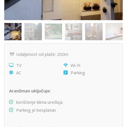
Udaljenost od plaže: 200m
TV
Wi-Fi
AC
Parking
Aranžman uključuje:
korišćenje klima uređaja.
Parking je besplatan