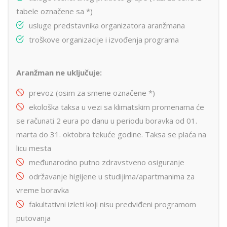
tabele označene sa *)
usluge predstavnika organizatora aranžmana
troškove organizacije i izvođenja programa
Aranžman ne uključuje:
prevoz (osim za smene označene *)
ekološka taksa u vezi sa klimatskim promenama će
se računati 2 eura po danu u periodu boravka od 01.
marta do 31. oktobra tekuće godine. Taksa se plaća na
licu mesta
međunarodno putno zdravstveno osiguranje
održavanje higijene u studijima/apartmanima za
vreme boravka
fakultativni izleti koji nisu predviđeni programom
putovanja