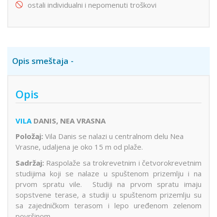
ostali individualni i nepomenuti troškovi
Opis smeštaja
Opis
VILA
DANIS, NEA VRASNA
Položaj:
Vila Danis se nalazi u centralnom delu Nea
Vrasne, udaljena je oko 15 m od plaže.
Sadržaj:
Raspolaže sa trokrevetnim i četvorokrevetnim
studijima koji se nalaze u spuštenom prizemlju i na
prvom spratu vile. Studiji na prvom spratu imaju
sopstvene terase, a studiji u spuštenom prizemlju su
sa zajedničkom terasom i lepo uređenom zelenom
površinom.