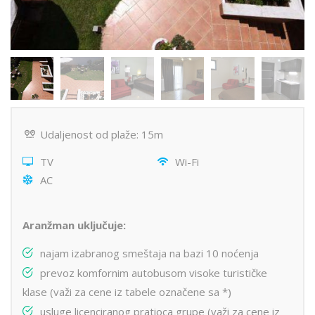
Udaljenost od plaže: 15m
TV
Wi-Fi
AC
Aranžman uključuje:
najam izabranog smeštaja na bazi 10 noćenja
prevoz komfornim autobusom visoke turističke
klase (važi za cene iz tabele označene sa *)
usluge licenciranog pratioca grupe (važi za cene iz