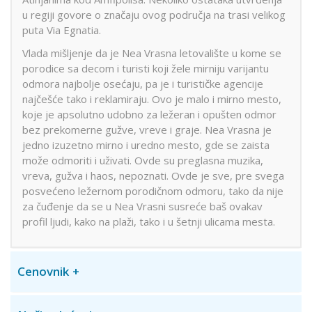
u regiji govore o značaju ovog područja na trasi velikog
puta Via Egnatia.
Vlada mišljenje da je Nea Vrasna letovalište u kome se
porodice sa decom i turisti koji žele mirniju varijantu
odmora najbolje osećaju, pa je i turističke agencije
najčešće tako i reklamiraju. Ovo je malo i mirno mesto,
koje je apsolutno udobno za ležeran i opušten odmor
bez prekomerne gužve, vreve i graje. Nea Vrasna je
jedno izuzetno mirno i uredno mesto, gde se zaista
može odmoriti i uživati. Ovde su preglasna muzika,
vreva, gužva i haos, nepoznati. Ovde je sve, pre svega
posvećeno ležernom porodičnom odmoru, tako da nije
za čuđenje da se u Nea Vrasni susreće baš ovakav
profil ljudi, kako na plaži, tako i u šetnji ulicama mesta.
Cenovnik