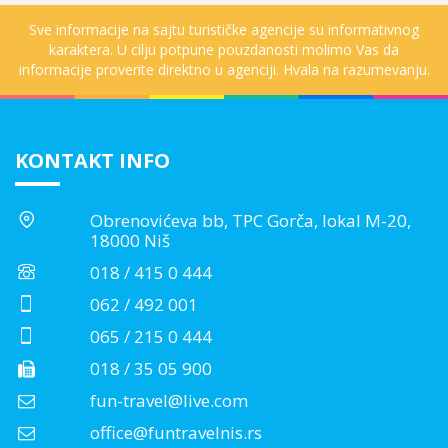
Sve informacije na sajtu turističke agencije su informativnog
karaktera. U cilju potpune pouzdanosti molimo Vas da
informacije proverite direktno u agenciji. Hvala na razumevanju.
KONTAKT INFO
Obrenovićeva bb, TPC Gorča, lokal M-20,
18000 Niš
018 / 415 0 444
062 / 492 001
065 / 215 0 444
018 / 35 05 900
fun-travel@live.com
office@funtravelnis.rs