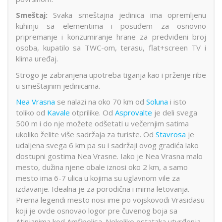
Smeštaj:
Svaka smeštajna jedinica ima opremljenu
kuhinju sa elementima i posuđem za osnovno
pripremanje i konzumiranje hrane za predviđeni broj
osoba, kupatilo sa TWC-om, terasu, flat+screen TV i
klima uređaj.
Strogo je zabranjena upotreba tiganja kao i prženje ribe
u smeštajnim jedinicama.
Nea Vrasna
se nalazi na oko 70 km od
Soluna
i isto
toliko od
Kavale
otprilike. Od
Asprovalte
je deli svega
500 m i do nje možete odšetati u večernjim satima
ukoliko želite više sadržaja za turiste. Od
Stavrosa
je
udaljena svega 6 km pa su i sadržaji ovog gradića lako
dostupni gostima Nea Vrasne. Iako je Nea Vrasna malo
mesto, dužina njene obale iznosi oko 2 km, a samo
mesto ima 6-7 ulica u kojima su uglavnom vile za
izdavanje. Idealna je za porodična i mirna letovanja.
Prema legendi mesto nosi ime po vojskovođi Vrasidasu
koji je ovde osnovao logor pre čuvenog boja sa
Atinjanima kod Amfipolisa. Nekoliko ostataka utvrđenja