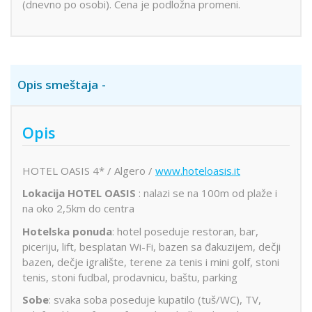
(dnevno po osobi). Cena je podložna promeni.
Opis smeštaja
Opis
HOTEL OASIS 4* / Algero /
www.hoteloasis.it
Lokacija HOTEL OASIS
: nalazi se na 100m od plaže i
na oko 2,5km do centra
Hotelska ponuda
: hotel poseduje restoran, bar,
piceriju, lift, besplatan Wi-Fi, bazen sa đakuzijem, dečji
bazen, dečje igralište, terene za tenis i mini golf, stoni
tenis, stoni fudbal, prodavnicu, baštu, parking
Sobe
: svaka soba poseduje kupatilo (tuš/WC), TV,