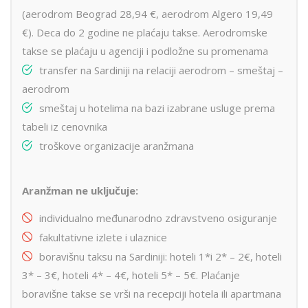
(aerodrom Beograd 28,94 €, aerodrom Algero 19,49
€). Deca do 2 godine ne plaćaju takse. Aerodromske
takse se plaćaju u agenciji i podložne su promenama
transfer na Sardiniji na relaciji aerodrom – smeštaj –
aerodrom
smeštaj u hotelima na bazi izabrane usluge prema
tabeli iz cenovnika
troškove organizacije aranžmana
Aranžman ne uključuje:
individualno međunarodno zdravstveno osiguranje
fakultativne izlete i ulaznice
boravišnu taksu na Sardiniji: hoteli 1*i 2* – 2€, hoteli
3* – 3€, hoteli 4* – 4€, hoteli 5* – 5€. Plaćanje
boravišne takse se vrši na recepciji hotela ili apartmana