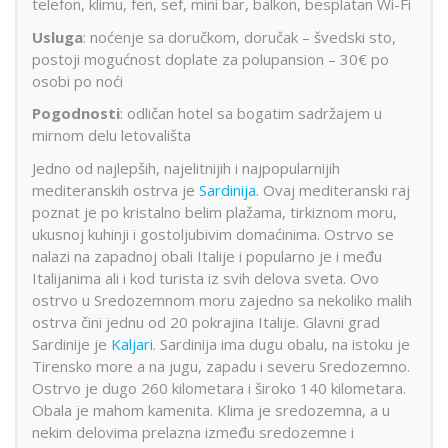
telefon, klimu, fen, sef, mini bar, balkon, besplatan Wi-Fi
Usluga
: noćenje sa doručkom, doručak – švedski sto,
postoji mogućnost doplate za polupansion – 30€ po
osobi po noći
Pogodnosti
: odličan hotel sa bogatim sadržajem u
mirnom delu letovališta
Jedno od najlepših, najelitnijih i najpopularnijih
mediteranskih ostrva je
Sardinija
. Ovaj mediteranski raj
poznat je po kristalno belim plažama, tirkiznom moru,
ukusnoj kuhinji i gostoljubivim domaćinima. Ostrvo se
nalazi na zapadnoj obali Italije i popularno je i među
Italijanima ali i kod turista iz svih delova sveta. Ovo
ostrvo u Sredozemnom moru zajedno sa nekoliko malih
ostrva čini jednu od 20 pokrajina Italije. Glavni grad
Sardinije je
Kaljari
. Sardinija ima dugu obalu, na istoku je
Tirensko more a na jugu, zapadu i severu Sredozemno.
Ostrvo je dugo 260 kilometara i široko 140 kilometara.
Obala je mahom kamenita. Klima je sredozemna, a u
nekim delovima prelazna između sredozemne i