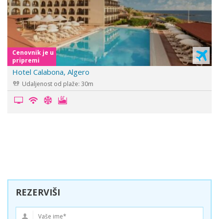
Cenovnik je u
pripremi
Hotel Rina, Alghero
Udaljenost od plaže: 100m
REZERVIŠI