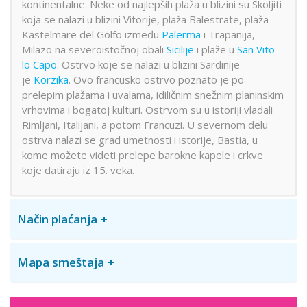
kontinentalne. Neke od najlepših plaža u blizini su Skoljiti
koja se nalazi u blizini Vitorije, plaža Balestrate, plaža
Kastelmare del Golfo između
Palerma
i Trapanija,
Milazo na severoistočnoj obali
Sicilije
i plaže u
San Vito
lo Capo
. Ostrvo koje se nalazi u blizini Sardinije
je
Korzika
. Ovo francusko ostrvo poznato je po
prelepim plažama i uvalama, idiličnim snežnim planinskim
vrhovima i bogatoj kulturi. Ostrvom su u istoriji vladali
Rimljani, Italijani, a potom Francuzi. U severnom delu
ostrva nalazi se grad umetnosti i istorije, Bastia, u
kome možete videti prelepe barokne kapele i crkve
koje datiraju iz 15. veka.
Način plaćanja
Mapa smeštaja