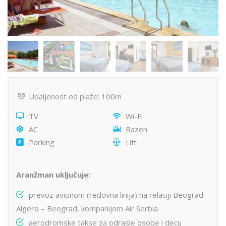
Udaljenost od plaže: 100m
TV
Wi-Fi
AC
Bazen
Parking
Lift
Aranžman uključuje:
prevoz avionom (redovna linija) na relaciji Beograd –
Algero – Beograd, kompanijom Air Serbia
aerodromske takse za odrasle osobe i decu