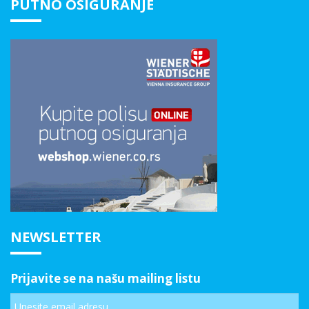
PUTNO OSIGURANJE
NEWSLETTER
Prijavite se na našu mailing listu