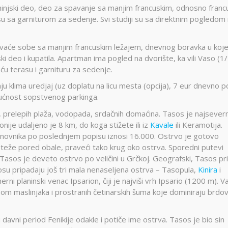
hinjski deo, deo za spavanje sa manjim francuskim, odnosno franc
su sa garniturom za sedenje. Svi studiji su sa direktnim pogledom
avaće sobe sa manjim francuskim ležajem, dnevnog boravka u koj
ki deo i kupatila. Apartman ima pogled na dvorište, ka vili Vaso (1
u terasu i garnituru za sedenje.
maju klima uredjaj (uz doplatu na licu mesta (opcija), 7 eur dnevno p
gućnost sopstvenog parkinga.
a, prelepih plaža, vodopada, srdačnih domaćina. Tasos je najsevern
je udaljeno je 8 km, do koga stižete ili iz
Kavale
ili Keramotija.
tanovnika po poslednjem popisu iznosi 16.000. Ostrvo je gotovo
roteže pored obale, praveći tako krug oko ostrva. Sporedni putevi
Tasos je deveto ostrvo po veličini u Grčkoj. Geografski, Tasos pr
asosu pripadaju još tri mala nenaseljena ostrva – Tasopula,
Kinira
i
i planinski venac Ipsarion, čiji je najviši vrh Ipsario (1200 m). 
isom maslinjaka i prostranih četinarskih šuma koje dominiraju brdo
 davni period Fenikije odakle i potiče ime ostrva. Tasos je bio sin