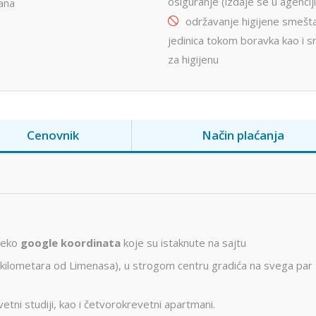
osiguranje (izdaje se u agenciji
ana
održavanje higijene smešta
jedinica tokom boravka kao i 
za higijenu
Cenovnik
Način plaćanja
preko
google koordinata
koje su istaknute na sajtu
m kilometara od Limenasa), u strogom centru gradića na svega par
tni studiji, kao i četvorokrevetni apartmani.