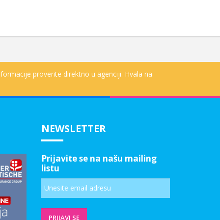
formacije proverite direktno u agenciji. Hvala na
NEWSLETTER
Prijavite se na našu mailing
listu