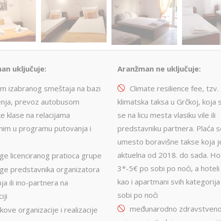
an uključuje:
Aranžman ne uključuje:
am izabranog smeštaja na bazi
Climate resilience fee, tzv.
enja, prevoz autobusom
klimatska taksa u Grčkoj, koja 
ke klase na relacijama
se na licu mesta vlasiku vile ili
im u programu putovanja i
predstavniku partnera. Plaća 
umesto boravišne takse koja je
aktuelna od 2018. do sada. Hot
ge licenciranog pratioca grupe
3*-5€ po sobi po noći, a hoteli
uge predstavnika organizatora
kao i apartmani svih kategorij
a ili ino-partnera na
sobi po noći
iji
međunarodno zdravstven
kove organizacije i realizacije