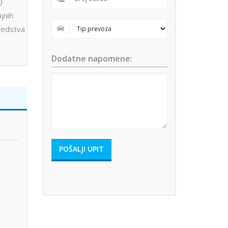
)
jnih
sredstva
Dodatne napomene: