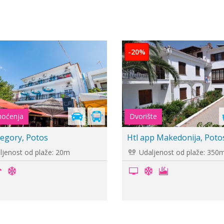
-20%
oula Potos
Vila Helios Garden, Limen
ljenost od plaže: 150m
Udaljenost od plaže: 900