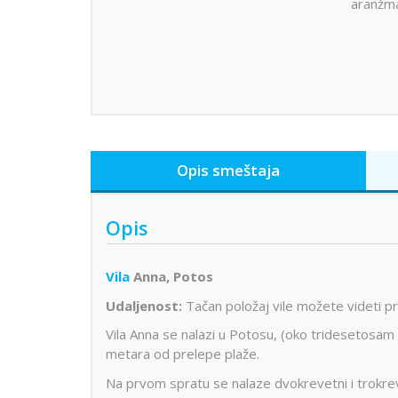
aranžm
Opis smeštaja
Opis
Vila
Anna, Potos
Udaljenost:
Tačan položaj vile možete videti 
Vila Anna se nalazi u Potosu, (oko tridesetosa
metara od prelepe plaže.
Na prvom spratu se nalaze dvokrevetni i trokreve