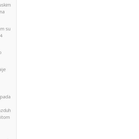
uskim
 na
em su
/4
o
ije
ipada
Vazduh
vitom