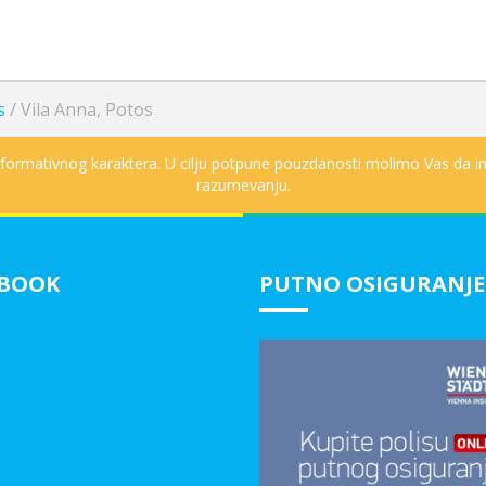
s
/
Vila Anna, Potos
informativnog karaktera. U cilju potpune pouzdanosti molimo Vas da in
razumevanju.
EBOOK
PUTNO OSIGURANJE