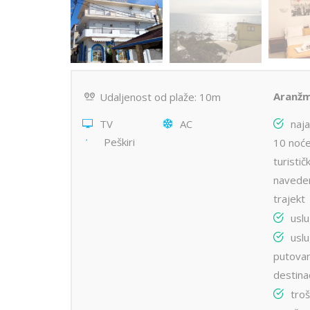
Aranžm
Udaljenost od plaže: 10m
TV
AC
naj
Peškiri
10 noć
turistič
naveden
trajekt
uslu
usl
putovanj
destinac
troš