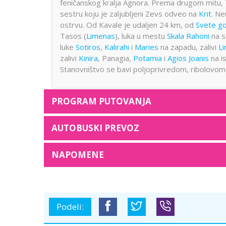
feničanskog kralja Agnora. Prema drugom mitu, T
sestru koju je zaljubljeni Zevs odveo na
Krit
. Ne
ostrvu. Od Kavale je udaljen 24 km, od
Svete g
Tasos (
Limenas
), luka u mestu
Skala Rahoni
na s
luke
Sotiros
,
Kalirahi
i
Maries
na zapadu, zalivi
Li
zalivi
Kinira
, Panagia,
Potamia
i
Agios Joanis
na i
Stanovništvo se bavi poljoprivredom, ribolovom
PROGRAM PUTOVANJA
AUTOBUSKI PREVOZ
NAPOMENE
Podeli: