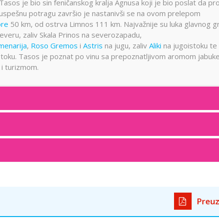
asos je bio sin feničanskog kralja Agnusa koji je bio poslat da p
uspešnu potragu završio je nastanivši se na ovom prelepom
ore
50 km, od ostrva Limnos 111 km. Najvažnije su luka glavnog g
everu, zaliv Skala Prinos na severozapadu,
menarija
,
Roso Gremos
i
Astris
na jugu, zaliv
Aliki
na jugoistoku te
stoku. Tasos je poznat po vinu sa prepoznatljivom aromom jabuke
 i turizmom.
Preuz