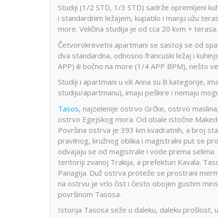
Studiji (1/2 STD, 1/3 STD) sadrže opremljeni ku
i standardnim ležajem, kupatilo i manju užu tera
more. Veličina studija je od cca 20 kvm + terasa.
Četvorokrevetni apartmani se sastoji se od sp
dva standardna, odnosno francuski ležaj i kuhinjs
APP) ili bočno na more (1/4 APP BPM), nešto već
Studiji i apartmani u vili Anna su B kategorije, i
studiju/apartmanu), imaju peškire i nemaju mo
Tasos
, najzelenije ostrvo Grčke, ostrvo maslin
ostrvo Egejskog mora. Od obale istočne Makedoni
Površina ostrva je 393 km kvadratnih, a broj s
pravilnog, kružnog oblika i magistralni put se p
odvajaju se od magistrale i vode prema selima. 
teritoriji zvanoj Trakija, a prefekturi Kavala. T
Panagija. Duž ostrva proteže se prostrani mermern
na ostrvu je vrlo čist i često obojen gustim mir
površinom Tasosa.
Istorija Tasosa seže u daleku, daleku prošlost, u