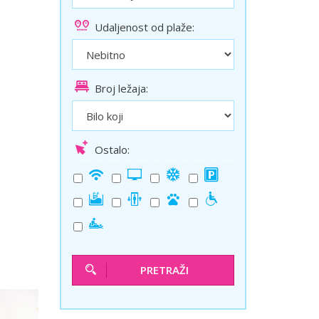
ini
Solun polazak iz Niša
Udaljenost od plaže:
Temišvar polazak iz Niša
Broj ležaja:
Ostalo:
PRETRAŽI