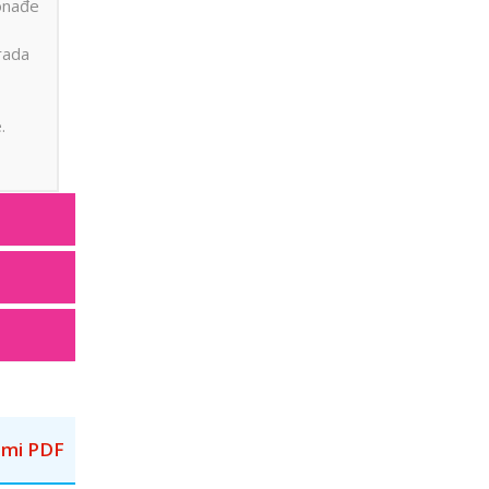
ronađe
rada
.
mi PDF