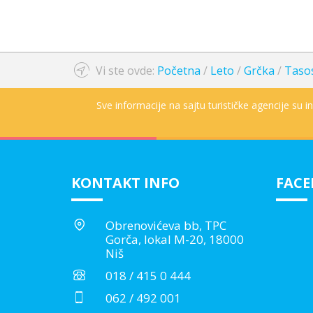
Vi ste ovde:
Početna
/
Leto
/
Grčka
/
Taso
Sve informacije na sajtu turističke agencije su 
KONTAKT INFO
FAC
Obrenovićeva bb, TPC
Gorča, lokal M-20, 18000
Niš
018 / 415 0 444
062 / 492 001