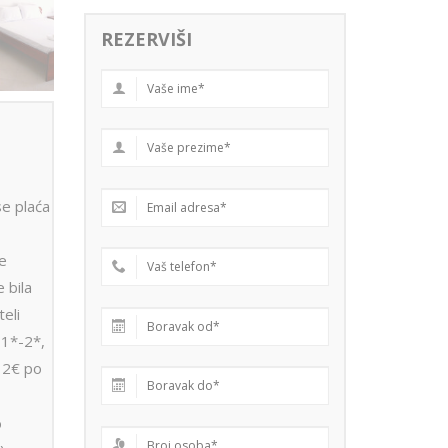
REZERVIŠI
se plaća
se
 bila
eli
 1*-2*,
a 2€ po
o