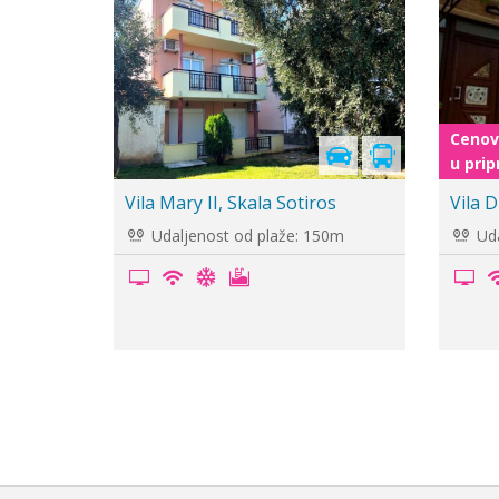
Vila Janis, Limenas
Vila 
Udaljenost od plaže: 900m
Uda