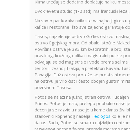
Klima uređaj se dodatno doplaćuje na licu mest
Dvokrevetni studio (1/2 std) ima francuski lezaj, 
Na samo par koraka nailazite na najbolji giros u 
kafiće i restorane, što sve zajedno garantuje 
Tasos, najzelenije ostrvo Grčke, ostrvo maslina
ostrvo Egejskog mora. Od obale istočne Makedoni
Površina ostrva je 393 km kvadratnih, a broj s
pravilnog, kružnog oblika i magistralni put se p
odvajaju se od magistrale i vode prema selima. 
teritoriji zvanoj Trakija, a prefekturi Kavala. T
Panagija. Duž ostrva proteže se prostrani mermern
na ostrvu je vrlo čist i često obojen gustim mir
površinom Tasosa.
Potos se nalazi na južnoj strani ostrva, i udalje
Prinos. Potos je malo, prelepo priobalno nasel
decenija se razvio u naselje u kome danas živi bli
stanovnici kopnenog naselja
Teologos
koje je na
danas. Sada, Potos se smatra najživljim centrom
razvijenog noćnog života, premda moramo nap