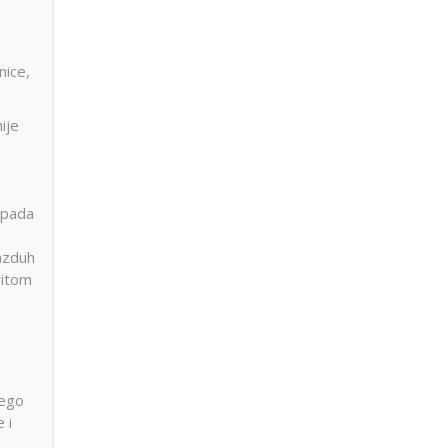
nice,
ije
ipada
Vazduh
vitom
nego
 i