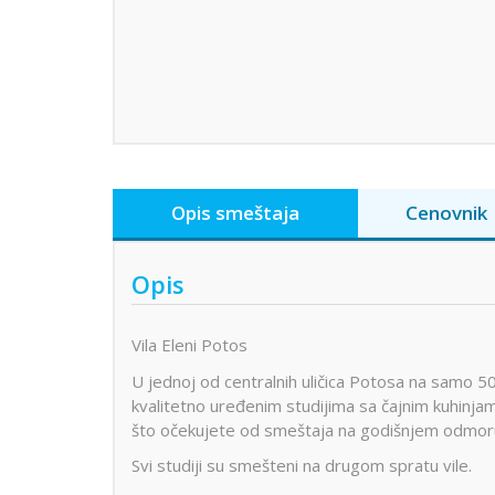
Opis smeštaja
Cenovnik
Opis
Vila Eleni Potos
U jednoj od centralnih uličica Potosa na samo 50
kvalitetno uređenim studijima sa čajnim kuhinj
što očekujete od smeštaja na godišnjem odmor
Svi studiji su smešteni na drugom spratu vile.