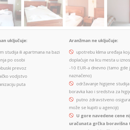
an uključuje:
Aranžman ne uključuje:
m studija ili apartmana na bazi
upotrebu klima uređaja koj
nja po osobi
doplaćuje na licu mesta u izno
-10 EUR-a dnevno (tamo gde 
obuski prevoz
naznačeno)
ničko vodjstvo
održavanje higijene studija
nizaciju puta
boravka kao i sredstva za higi
putno zdravstveno osigura
može se kupiti u agenciji)
U gore navedene cene ni
uračunata grčka boravišna 