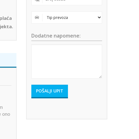
 plaća
jekta.
Dodatne napomene:
im
e ono