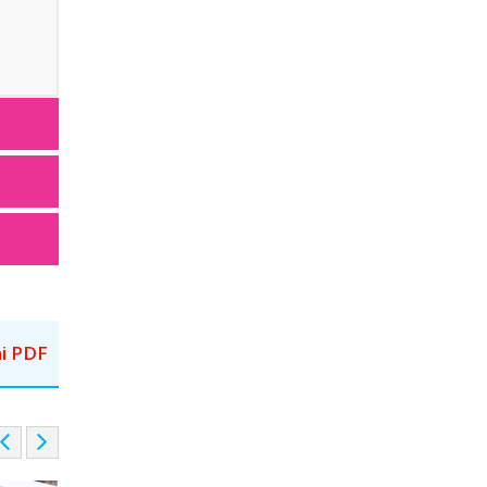
i PDF
P
N
r
e