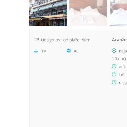
Aranžm
Udaljenost od plaže: 50m
TV
AC
naja
10 noće
aut
teh
orga