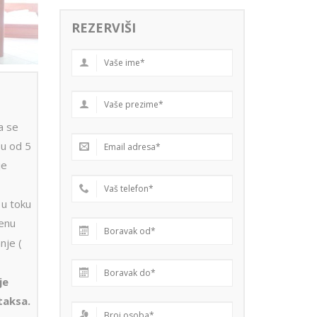
REZERVIŠI
a se
su od 5
je
 u toku
jenu
nje (
je
taksa.