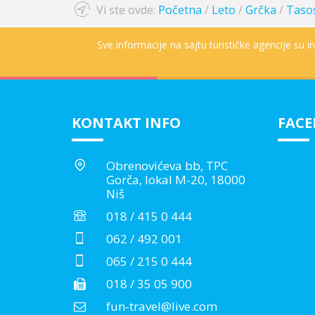
Vi ste ovde:
Početna
/
Leto
/
Grčka
/
Taso
Sve informacije na sajtu turističke agencije su 
KONTAKT INFO
FAC
Obrenovićeva bb, TPC
Gorča, lokal M-20, 18000
Niš
018 / 415 0 444
062 / 492 001
065 / 215 0 444
018 / 35 05 900
fun-travel@live.com