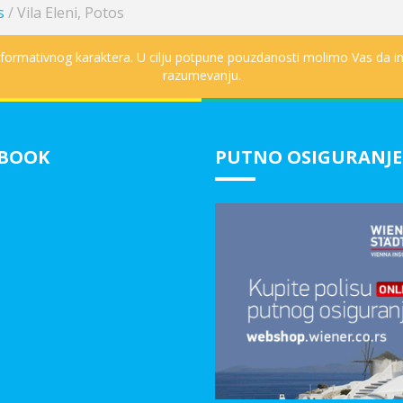
s
/
Vila Eleni, Potos
informativnog karaktera. U cilju potpune pouzdanosti molimo Vas da in
razumevanju.
EBOOK
PUTNO OSIGURANJE