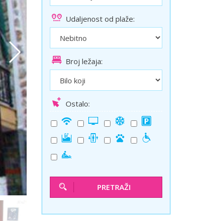
ini
Solun polazak iz Niša
Udaljenost od plaže:
Temišvar polazak iz Niša
Broj ležaja:
Ostalo:
PRETRAŽI