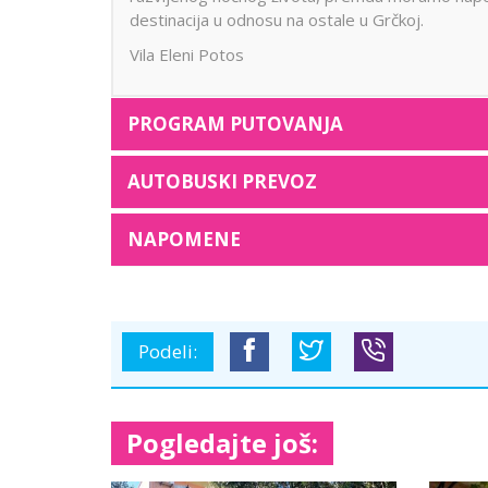
destinacija u odnosu na ostale u Grčkoj.
Vila Eleni Potos
PROGRAM PUTOVANJA
AUTOBUSKI PREVOZ
NAPOMENE
Podeli:
Pogledajte još: