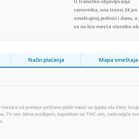
U trenutku objavljivanja
cenovnika, ona iznosi 2€ po
smeštajnoj jedinici i danu, a
se na licu mesta vlasniku ob
Način plaćanja
Mapa smeštaja
 metara od prelepe peščane plaže nalazi se ljupka vila Eleni. Svoj
ama, TV-om, klima uređajem, kupatilom sa TWC-om, zadovoljiće sv
u.