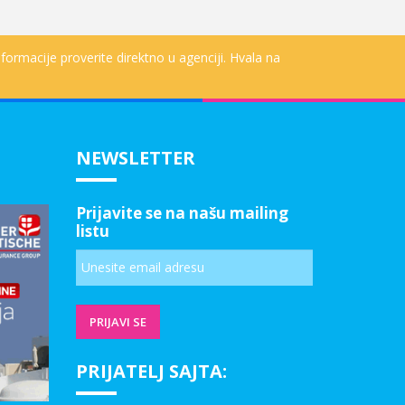
formacije proverite direktno u agenciji. Hvala na
NEWSLETTER
Prijavite se na našu mailing
listu
PRIJATELJ SAJTA: