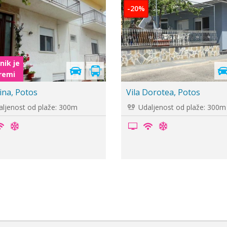
Cenovnik je
u pripremi
Philoxenia INN, Limenas
Studios Maria Potos
ljenost od plaže: 200m
Udaljenost od plaže: 250m