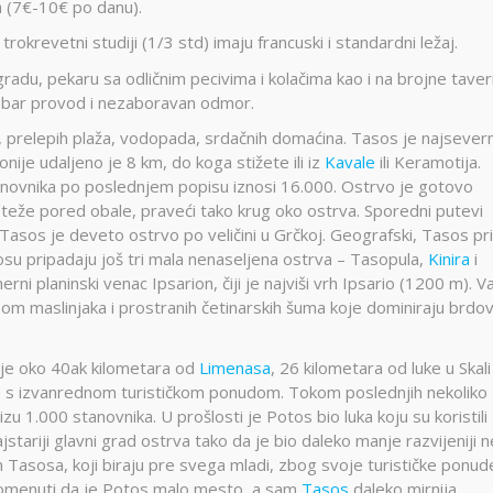
a (7€-10€ po danu).
trokrevetni studiji (1/3 std) imaju francuski i standardni ležaj.
gradu, pekaru sa odličnim pecivima i kolačima kao i na brojne taver
dobar provod i nezaboravan odmor.
, prelepih plaža, vodopada, srdačnih domaćina. Tasos je najsevern
je udaljeno je 8 km, do koga stižete ili iz
Kavale
ili Keramotija.
tanovnika po poslednjem popisu iznosi 16.000. Ostrvo je gotovo
roteže pored obale, praveći tako krug oko ostrva. Sporedni putevi
Tasos je deveto ostrvo po veličini u Grčkoj. Geografski, Tasos pr
asosu pripadaju još tri mala nenaseljena ostrva – Tasopula,
Kinira
i
i planinski venac Ipsarion, čiji je najviši vrh Ipsario (1200 m). 
isom maslinjaka i prostranih četinarskih šuma koje dominiraju brdo
n je oko 40ak kilometara od
Limenasa
, 26 kilometara od luke u Skali
je s izvanrednom turističkom ponudom. Tokom poslednjih nekoliko
zu 1.000 stanovnika. U prošlosti je Potos bio luka koju su koristili
jstariji glavni grad ostrva tako da je bio daleko manje razvijeniji 
 Tasosa, koji biraju pre svega mladi, zbog svoje turističke ponude
omenuti da je Potos malo mesto, a sam
Tasos
daleko mirnija