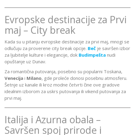
Evropske destinacije za Prvi
maj – City break
Kada su u pitanju evropske destinacije za prvi maj, mnogi se
odlučuju za proverene city break opcije.
Beč
je savršen izbor
za ljubitelje kulture i elegancije, dok
Budimpešta
nudi
opuštanje uz Dunav.
Za romantična putovanja, posebno su popularni Toskana,
Venecija
i
Milano
, gde proleće donosi posebnu atmosferu.
Šetnje uz kanale ili kroz modne četvrti čine ove gradove
idealnim izborom za uskrs putovanja ili vikend putovanja za
prvi maj.
Italija i Azurna obala –
Savršen spoj prirode i