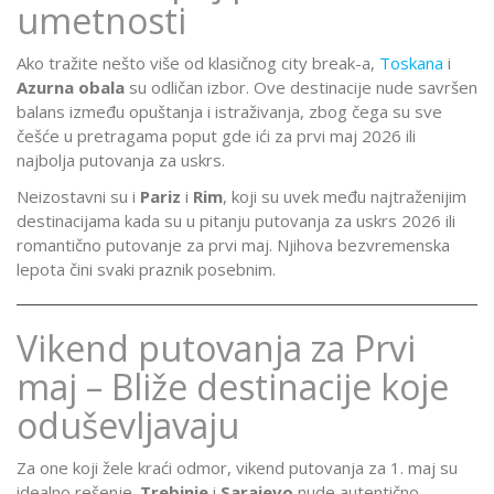
umetnosti
Ako tražite nešto više od klasičnog city break-a,
Toskana
i
Azurna obala
su odličan izbor. Ove destinacije nude savršen
balans između opuštanja i istraživanja, zbog čega su sve
češće u pretragama poput gde ići za prvi maj 2026 ili
najbolja putovanja za uskrs.
Neizostavni su i
Pariz
i
Rim
, koji su uvek među najtraženijim
destinacijama kada su u pitanju putovanja za uskrs 2026 ili
romantično putovanje za prvi maj. Njihova bezvremenska
lepota čini svaki praznik posebnim.
Vikend putovanja za Prvi
maj – Bliže destinacije koje
oduševljavaju
Za one koji žele kraći odmor, vikend putovanja za 1. maj su
idealno rešenje.
Trebinje
i
Sarajevo
nude autentično