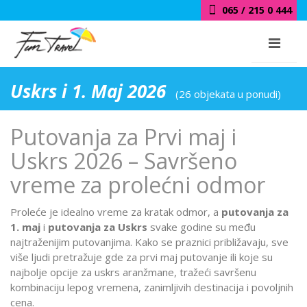
018 / 415 0 444
Uskrs i 1. Maj 2026
(26 objekata u ponudi)
Putovanja za Prvi maj i
Uskrs 2026 – Savršeno
vreme za prolećni odmor
Proleće je idealno vreme za kratak odmor, a
putovanja za
1. maj
i
putovanja za Uskrs
svake godine su među
najtraženijim putovanjima. Kako se praznici približavaju, sve
više ljudi pretražuje gde za prvi maj putovanje ili koje su
najbolje opcije za uskrs aranžmane, tražeći savršenu
kombinaciju lepog vremena, zanimljivih destinacija i povoljnih
cena.