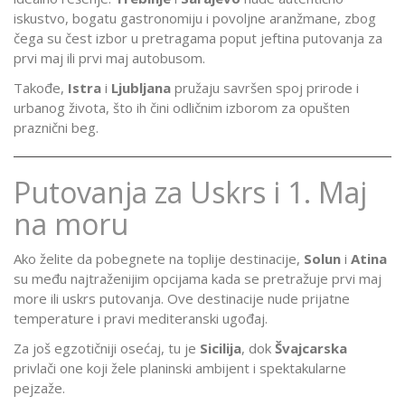
iskustvo, bogatu gastronomiju i povoljne aranžmane, zbog
čega su čest izbor u pretragama poput jeftina putovanja za
prvi maj ili prvi maj autobusom.
Takođe,
Istra
i
Ljubljana
pružaju savršen spoj prirode i
urbanog života, što ih čini odličnim izborom za opušten
praznični beg.
Putovanja za Uskrs i 1. Maj
na moru
Ako želite da pobegnete na toplije destinacije,
Solun
i
Atina
su među najtraženijim opcijama kada se pretražuje prvi maj
more ili uskrs putovanja. Ove destinacije nude prijatne
temperature i pravi mediteranski ugođaj.
Za još egzotičniji osećaj, tu je
Sicilija
, dok
Švajcarska
privlači one koji žele planinski ambijent i spektakularne
pejzaže.