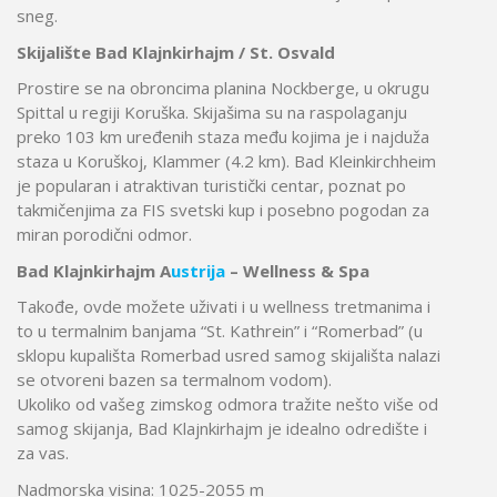
sneg.
Skijalište Bad Klajnkirhajm / St. Osvald
Prostire se na obroncima planina Nockberge, u okrugu
Spittal u regiji Koruška. Skijašima su na raspolaganju
preko 103 km uređenih staza među kojima je i najduža
staza u Koruškoj, Klammer (4.2 km). Bad Kleinkirchheim
je popularan i atraktivan turistički centar, poznat po
takmičenjima za FIS svetski kup i posebno pogodan za
miran porodični odmor.
Bad Klajnkirhajm A
ustrija
– Wellness & Spa
Takođe, ovde možete uživati i u wellness tretmanima i
to u termalnim banjama “St. Kathrein” i “Romerbad” (u
sklopu kupališta Romerbad usred samog skijališta nalazi
se otvoreni bazen sa termalnom vodom).
Ukoliko od vašeg zimskog odmora tražite nešto više od
samog skijanja, Bad Klajnkirhajm je idealno odredište i
za vas.
Nadmorska visina: 1025-2055 m