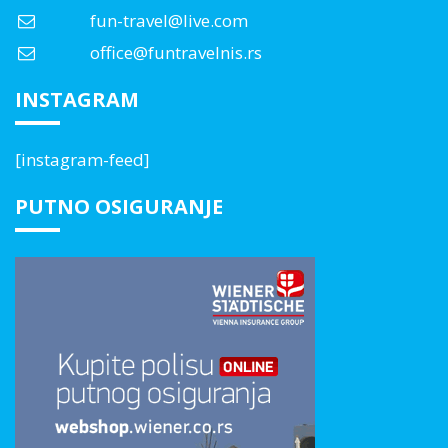
fun-travel@live.com
office@funtravelnis.rs
INSTAGRAM
[instagram-feed]
PUTNO OSIGURANJE