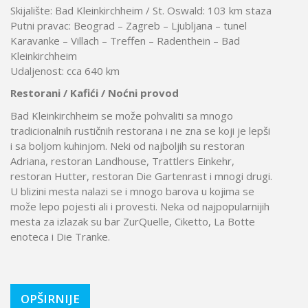
Skijalište: Bad Kleinkirchheim / St. Oswald: 103 km staza
Putni pravac: Beograd – Zagreb – Ljubljana – tunel
Karavanke – Villach – Treffen – Radenthein – Bad
Kleinkirchheim
Udaljenost: cca 640 km
Restorani / Kafići / Noćni provod
Bad Kleinkirchheim se može pohvaliti sa mnogo
tradicionalnih rustičnih restorana i ne zna se koji je lepši
i sa boljom kuhinjom. Neki od najboljih su restoran
Adriana, restoran Landhouse, Trattlers Einkehr,
restoran Hutter, restoran Die Gartenrast i mnogi drugi.
U blizini mesta nalazi se i mnogo barova u kojima se
može lepo pojesti ali i provesti. Neka od najpopularnijih
mesta za izlazak su bar ZurQuelle, Ciketto, La Botte
enoteca i Die Tranke.
OPŠIRNIJE