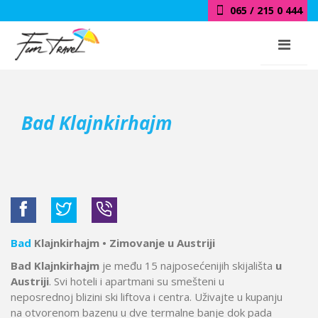
065 / 215 0 444
Bad Klajnkirhajm
Bad
Klajnkirhajm • Zimovanje u Austriji
Bad Klajnkirhajm
je među 15 najposećenijih skijališta
u
Austriji
. Svi hoteli i apartmani su smešteni u
neposrednoj blizini ski liftova i centra. Uživajte u kupanju
na otvorenom bazenu u dve termalne banje dok pada