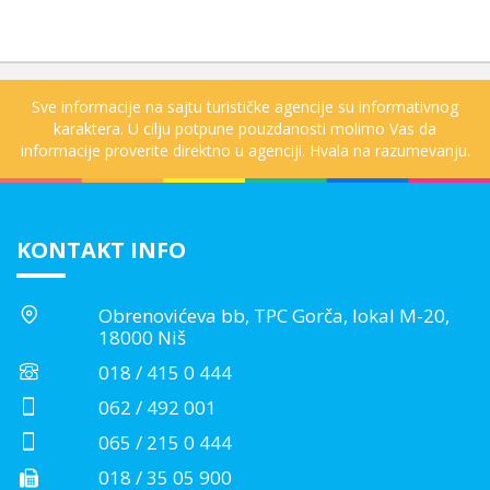
Sve informacije na sajtu turističke agencije su informativnog
karaktera. U cilju potpune pouzdanosti molimo Vas da
informacije proverite direktno u agenciji. Hvala na razumevanju.
KONTAKT INFO
Obrenovićeva bb, TPC Gorča, lokal M-20,
18000 Niš
018 / 415 0 444
062 / 492 001
065 / 215 0 444
018 / 35 05 900