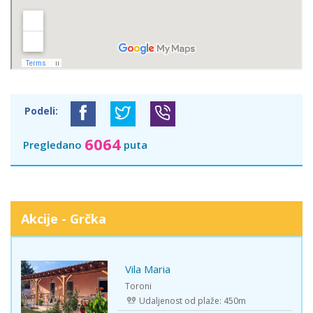
Podeli:
6064
Pregledano
puta
Akcije - Grčka
Vila Maria
-15%
Toroni
Udaljenost od plaže: 450m