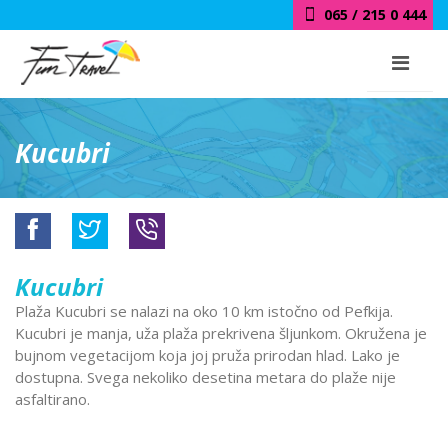
065 / 215 0 444
Kucubri
Kucubri
Plaža Kucubri se nalazi na oko 10 km istočno od Pefkija.
Kucubri je manja, uža plaža prekrivena šljunkom. Okružena je
bujnom vegetacijom koja joj pruža prirodan hlad. Lako je
dostupna. Svega nekoliko desetina metara do plaže nije
asfaltirano.