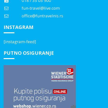
018 / 35 05 900
fun-travel@live.com
office@funtravelnis.rs
INSTAGRAM
[instagram-feed]
PUTNO OSIGURANJE