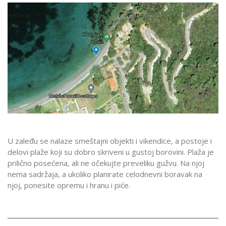
U zaleđu se nalaze smeštajni objekti i vikendice, a postoje i
delovi plaže koji su dobro skriveni u gustoj borovini. Plaža je
prilično posećena, ali ne očekujte preveliku gužvu. Na njoj
nema sadržaja, a ukoliko planirate celodnevni boravak na
njoj, ponesite opremu i hranu i piće.