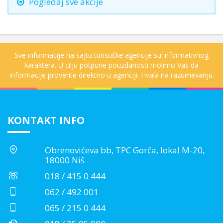
Pogledaj sve akcije
Sve informacije na sajtu turističke agencije su informativnog
karaktera. U cilju potpune pouzdanosti molimo Vas da
informacije proverite direktno u agenciji. Hvala na razumevanju.
KONTAKT INFO
Obrenovićeva bb, TPC Gorča, lokal M-20,
18000 Niš
018 / 415 0 444
062 / 492 001
065 / 215 0 444