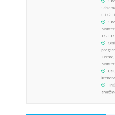
1 n
Salsom
u 1/2 i
1 n
Monteca
1/2 i 1
Obi
progra
Terme, 
Montec
Usl
licenci
Tro
aranžm