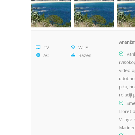
Aranžm
TV
Wi-Fi
Van
AC
Bazen
(visokop
video o
udobnos
pića, h
relacij
Sme
Lloret 
Village 
Mariner