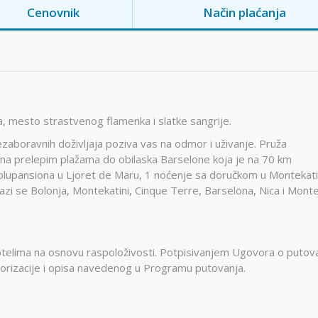
Cenovnik
Način plaćanja
a, mesto strastvenog flamenka i slatke sangrije.
zaboravnih doživljaja poziva vas na odmor i uživanje. Pruža
na prelepim plažama do obilaska Barselone koja je na 70 km
olupansiona u Ljoret de Maru, 1 noćenje sa doručkom u Montekatin
azi se Bolonja, Montekatini, Cinque Terre, Barselona, Nica i Mont
 hotelima na osnovu raspoloživosti. Potpisivanjem Ugovora o putov
gorizacije i opisa navedenog u Programu putovanja.