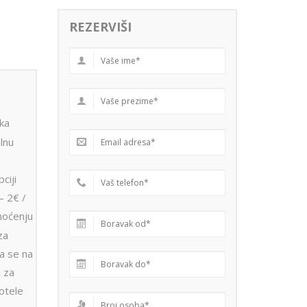
REZERVIŠI
ika
lnu
ciji
– 2€ /
 noćenju
za
a se na
u za
otele