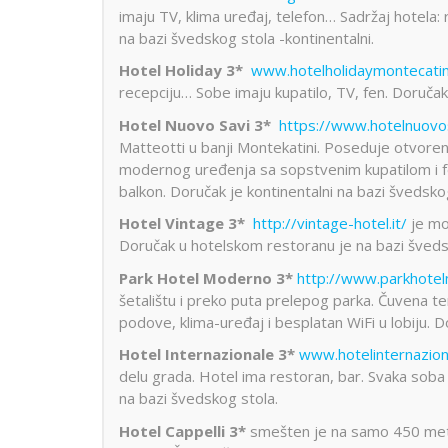
imaju TV, klima uređaj, telefon… Sadržaj hotela: 
na bazi švedskog stola -kontinentalni.
Hotel Holiday 3*
www.hotelholidaymontecati
recepciju… Sobe imaju kupatilo, TV, fen. Doručak 
Hotel Nuovo Savi 3*
https://www.hotelnuov
Matteotti u banji Montekatini. Poseduje otvoreni
modernog uređenja sa sopstvenim kupatilom i f
balkon. Doručak je kontinentalni na bazi švedsko
Hotel Vintage 3*
http://vintage-hotel.it/
je mo
Doručak u hotelskom restoranu je na bazi švedsk
Park Hotel Moderno 3*
http://www.parkhotel
šetalištu i preko puta prelepog parka. Čuvena t
podove, klima-uređaj i besplatan WiFi u lobiju. D
Hotel Internazionale 3*
www.hotelinternazion
delu grada. Hotel ima restoran, bar. Svaka soba 
na bazi švedskog stola.
Hotel Cappelli 3*
smešten je na samo 450 meta