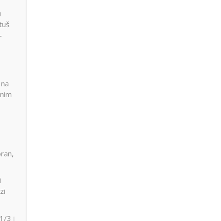
u
tuš
–
 na
tnim
oran,
i
zi
1/3 i