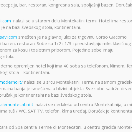
recepcija, bar, restoran, kongresna sala, spoljašnji bazen. Doručak
ni.com
nalazi se u starom delu Montekatini termi. Hotel ima resto
je na bazi švedskog stola, kontinentalni.
osavi.com
smešten je na glavnoj ulici za trgovinu Corso Giacomo
 bazen, restoran. Sobe su 1/2 i 1/3 i predstavljaju miks klasičnog 
enom za kosu i toaletnim priborom. Pojedine sobe imaju
g stola.
derno opremljen hotel koji ima 40 soba sa telefonom, klimom, f
og stola – kontinentalni.
moderno.it/
nalazi se u srcu Montekatini Termi, na samom grads
ermalna banja je smeštena u blizini objekta. Sve sobe sadrže drve
oručak je kontinentalni na bazi švedskog stola.
alemontecatini.it
nalazi se nedaleko od centra Montekatinija, u 
ima tuš / WC, SAT TV, telefon, klima uređaj. Doručak je kontinental
ra od Spa centra Terme di Montecatini, u centru gradića Montek