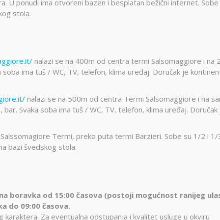
a. U ponudi ima otvoreni bazen i besplatan bežični internet. Sobe
kog stola.
giore.it/
nalazi se na 400m od centra termi Salsomaggiore i na
 soba ima tuš / WC, TV, telefon, klima uređaj. Doručak je kontinent
iore.it/
nalazi se na 500m od centra Termi Salsomaggiore i na s
, bar. Svaka soba ima tuš / WC, TV, telefon, klima uređaj. Doručak 
u Salssomagiore Termi, preko puta termi Barzieri. Sobe su 1/2 i 1/
 na bazi švedskog stola.
na boravka od 15:00 časova (postoji mogućnost ranijeg ula
ka do 09:00 časova.
 karaktera. Za eventualna odstupanja i kvalitet usluge u okviru