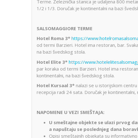
Terme. Železnička stanica je udaljena 800 metar
1/2 i 1/3. Doručak je kontinentalni na bazi šveds
SALSOMAGGIORE TERME
Hotel Roma 3*
https://www.hotelromasalsomag
od termi Barzieri. Hotel ima restoran, bar. Svaka
na bazi švedskog stola.
Hotel Elite 3*
https://www.hotelelitesalsomagg
par koraka od termi Barzieri. Hotel ima restoran
kontinentalni, na bazi švedskog stola.
Hotel Kursaal 3*
nalazi se u istorijskom centr
recepcija radi 24 sata. Doručak je kontinentalni,
NAPOMENE U VEZI SMEŠTAJA:
U smeštajne objekte se ulazi prvog da
a napuštaju se poslednjeg dana borav
Opisi smeštajnih objekata su informativnog