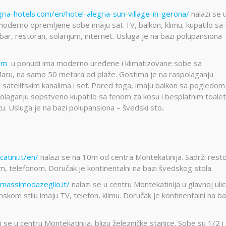
ria-hotels.com/en/hotel-alegria-sun-village-in-gerona/
nalazi se 
oderno opremljene sobe imaju sat TV, balkon, klimu, kupatilo sa 
bar, restoran, solarijum, internet. Usluga je na bazi polupansiona 
com
u ponudi ima moderno uređene i klimatizovane sobe sa
aru, na samo 50 metara od plaže. Gostima je na raspolaganju
 satelitskim kanalima i sef. Pored toga, imaju balkon sa pogledom
spolaganju sopstveno kupatilo sa fenom za kosu i besplatnim toale
u. Usluga je na bazi polupansiona – švedski sto
.
tini.it/en/
nalazi se na 10m od centra Montekatinija. Sadrži rest
m, telefonom. Doručak je kontinentalni na bazi švedskog stola.
massimodazeglio.it/
nalazi se u centru Montekatinija u glavnoj ulic
skom stilu imaju TV, telefon, klimu. Doručak je kontinentalni na ba
i se u centru Montekatinija, blizu železničke stanice. Sobe su 1/2 i 