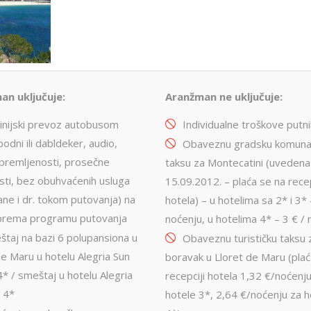
an uključuje:
Aranžman ne uključuje:
linijski prevoz autobusom
Individualne troškove putn
odni ili dabldeker, audio,
Obaveznu gradsku komuna
premljenosti, prosečne
taksu za Montecatini (uvedena
ti, bez obuhvaćenih usluga
15.09.2012. – plaća se na recep
rane i dr. tokom putovanja) na
hotela) – u hotelima sa 2* i 3* 
i prema programu putovanja
noćenju, u hotelima 4* – 3 € /
štaj na bazi 6 polupansiona u
Obaveznu turističku taksu 
de Maru u hotelu Alegria Sun
boravak u Lloret de Maru (plać
4* / smeštaj u hotelu Alegria
recepciji hotela 1,32 €/noćenj
 4*
hotele 3*, 2,64 €/noćenju za h