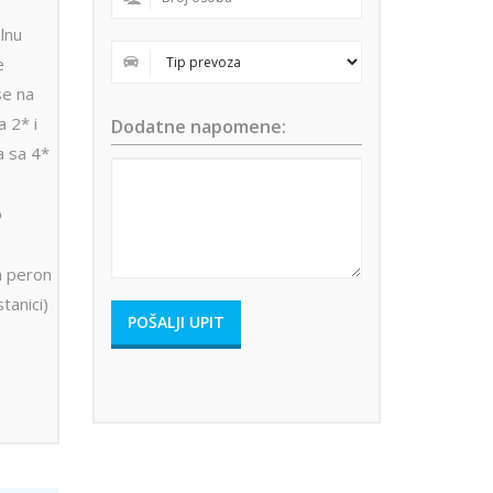
lnu
e
se na
a 2* i
Dodatne napomene:
a sa 4*
o
a peron
tanici)