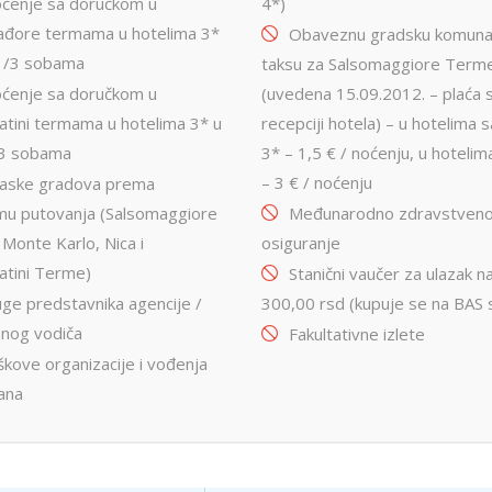
oćenje sa doručkom u
4*)
ađore termama u hotelima 3*
Obaveznu gradsku komuna
 1/3 sobama
taksu za Salsomaggiore Term
oćenje sa doručkom u
(uvedena 15.09.2012. – plaća 
tini termama u hotelima 3* u
recepciji hotela) – u hotelima s
/3 sobama
3* – 1,5 € / noćenju, u hotelim
– 3 € / noćenju
laske gradova prema
mu putovanja (Salsomaggiore
Međunarodno zdravstven
Monte Karlo, Nica i
osiguranje
atini Terme)
Stanični vaučer za ulazak n
uge predstavnika agencije /
300,00 rsd (kupuje se na BAS s
ranog vodiča
Fakultativne izlete
škove organizacije i vođenja
ana