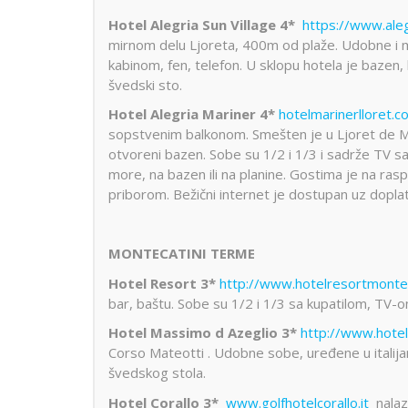
Hotel Alegria Sun Village 4*
https://www.aleg
mirnom delu Ljoreta, 400m od plaže. Udobne i m
kabinom, fen, telefon. U sklopu hotela je bazen, 
švedski sto.
Hotel Alegria Mariner 4*
hotelmarinerlloret.
sopstvenim balkonom. Smešten je u Ljoret de M
otvoreni bazen. Sobe su 1/2 i 1/3 i sadrže TV sa
more, na bazen ili na planine. Gostima je na ra
priborom. Bežični internet je dostupan uz doplat
MONTECATINI TERME
Hotel Resort 3*
http://www.hotelresortmonteca
bar, baštu. Sobe su 1/2 i 1/3 sa kupatilom, TV-o
Hotel Massimo d Azeglio 3*
http://www.hotel
Corso Mateotti . Udobne sobe, uređene u italijan
švedskog stola.
Hotel Corallo 3*
www.golfhotelcorallo.it
nalaz