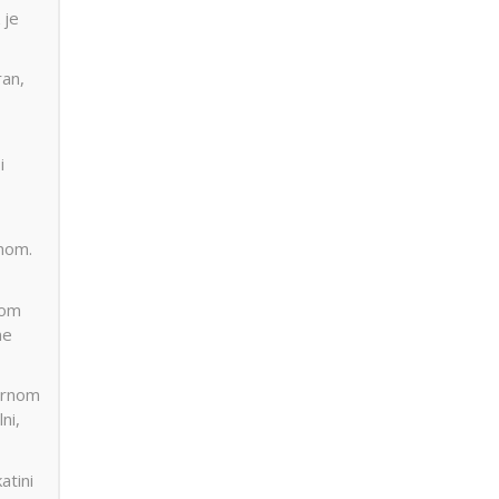
 je
ran,
i
enom.
kom
ne
mirnom
ni,
atini