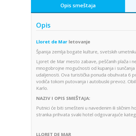
Opis smeštaja
Opis
Lloret de Mar
letovanje
Španija zemlja bogate kulture, svetskih umetnik
Ljoret de Mar mesto zabave, peščanih plaža i ne
mnogobrojne mogućnosti od kupanja i sunčanja 
udaljenosti. Ova turistička ponuda obuhvata 6 p
vodiča tokom putovanja i autobuski prevoz. Obil
Karlo.
NAZIV I OPIS SMEŠTAJA:
Putnici će biti smešteni u navedenim ili sličnim
stranka prihvata svaki hotel odgovarajuće kate
LLORET DE MAR