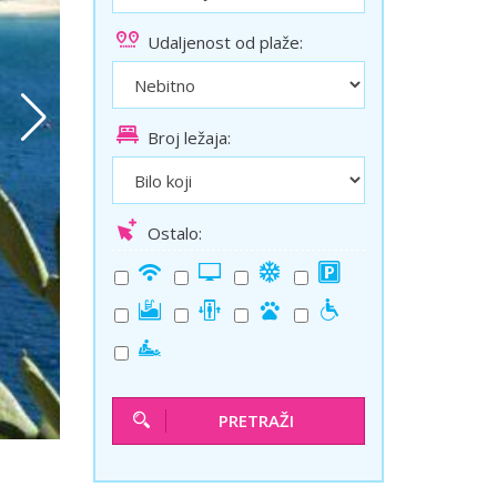
ini
Solun polazak iz Niša
Udaljenost od plaže:
Temišvar polazak iz Niša
Broj ležaja:
Ostalo:
PRETRAŽI