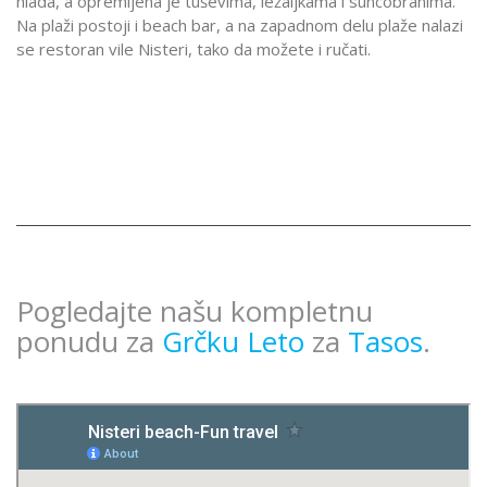
hlada, a opremljena je tuševima, ležaljkama i suncobranima.
Na plaži postoji i beach bar, a na zapadnom delu plaže nalazi
se restoran vile Nisteri, tako da možete i ručati.
Pogledajte našu kompletnu
ponudu za
Grčku Leto
za
Tasos
.