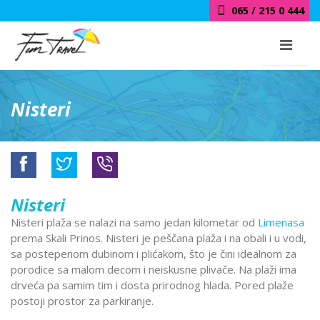
065 / 215 0 444
Nisteri
Nisteri
Nisteri plaža se nalazi na samo jedan kilometar od
Limenasa
prema Skali Prinos. Nisteri je peščana plaža i na obali i u vodi,
sa postepenom dubinom i plićakom, što je čini idealnom za
porodice sa malom decom i neiskusne plivače. Na plaži ima
drveća pa samim tim i dosta prirodnog hlada. Pored plaže
postoji prostor za parkiranje.