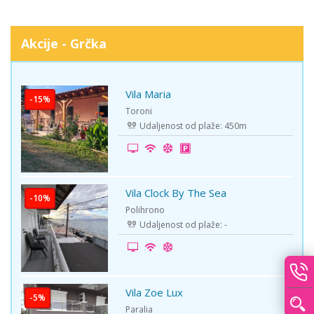
Akcije - Grčka
Vila Maria
-15%
Toroni
Udaljenost od plaže: 450m
Vila Clock By The Sea
-10%
Polihrono
Udaljenost od plaže: -
Vila Zoe Lux
-5%
Paralia