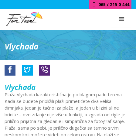
065 / 215 0 444
Vlychada
Vlychada
Plaža Vlychada karakteristična je po blagom padu terena.
Kada se budete približili plaži primetićete dva velika
dimnjaka. Jedan je tačno iza plaže, a jedan u blizini ali ne
brinite – ovo zdanje nije više u funkciji, a zgrada od cigle je
prilično prijatna za gledanje i simpatična za fotografisanje.
Plaža, sama po sebi, je prilično dugačka sa tamno sivim
peskom koji možete videti po celom ostrvu. Na plaži se