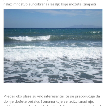
nalazi mnoštvo suncobrana i ležaljki koje možete iznajmiti.
Predeli oko plaže su vrlo interesantni, te se preporučuje da
do nje dođete pešaka. Stenama koje se izdižu iznad nje,