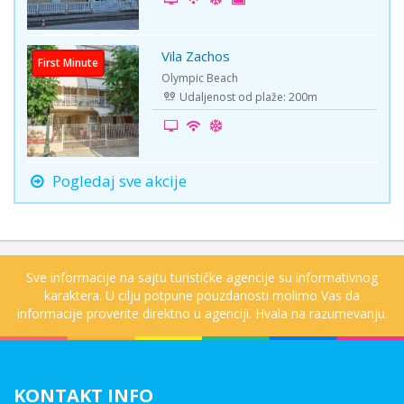
Vila Zachos
First Minute
Olympic Beach
Udaljenost od plaže: 200m
Pogledaj sve akcije
Sve informacije na sajtu turističke agencije su informativnog
karaktera. U cilju potpune pouzdanosti molimo Vas da
informacije proverite direktno u agenciji. Hvala na razumevanju.
KONTAKT INFO