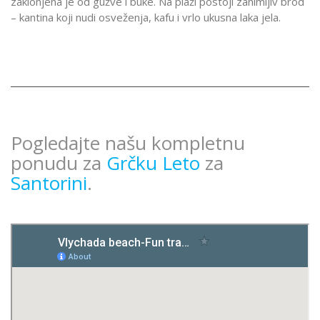
zaklonjena je od gužve i buke. Na plaži postoji zanimljiv brod
– kantina koji nudi osveženja, kafu i vrlo ukusna laka jela.
Pogledajte našu kompletnu
ponudu za
Grčku Leto
za
Santorini
.