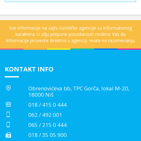
Sve informacije na sajtu turističke agencije su informativnog
karaktera. U cilju potpune pouzdanosti molimo Vas da
informacije proverite direktno u agenciji. Hvala na razumevanju.
KONTAKT INFO
Obrenovićeva bb, TPC Gorča, lokal M-20,
18000 Niš
018 / 415 0 444
062 / 492 001
065 / 215 0 444
018 / 35 05 900