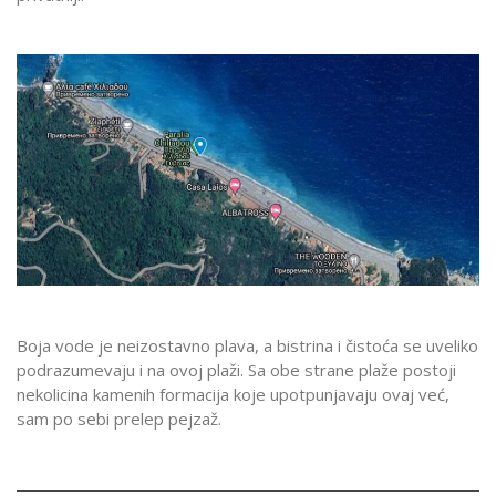
Boja vode je neizostavno plava, a bistrina i čistoća se uveliko
podrazumevaju i na ovoj plaži. Sa obe strane plaže postoji
nekolicina kamenih formacija koje upotpunjavaju ovaj već,
sam po sebi prelep pejzaž.