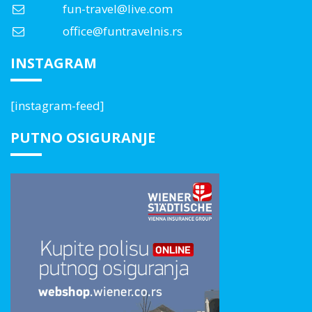
fun-travel@live.com
office@funtravelnis.rs
INSTAGRAM
[instagram-feed]
PUTNO OSIGURANJE