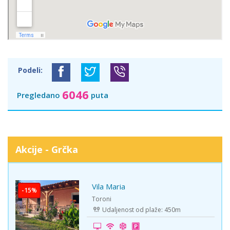
Podeli:
6046
Pregledano
puta
Akcije - Grčka
Vila Maria
-15%
Toroni
Udaljenost od plaže: 450m