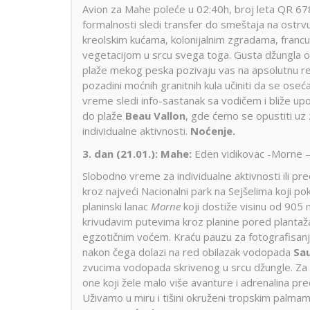
Avion za Mahe poleće u 02:40h, broj leta QR 67
formalnosti sledi transfer do smeštaja na ostrv
kreolskim kućama, kolonijalnim zgradama, fran
vegetacijom u srcu svega toga. Gusta džungla os
plaže mekog peska pozivaju vas na apsolutnu rela
pozadini moćnih granitnih kula učiniti da se ose
vreme sledi info-sastanak sa vodičem i bliže up
do plaže
Beau Vallon
, gde ćemo se opustiti uz
individualne aktivnosti.
Noćenje.
3. dan (21.01.)
:
Mahe:
Eden vidikovac -Morne –
Slobodno vreme za individualne aktivnosti ili pr
kroz najveći Nacionalni park na Sejšelima koji p
planinski lanac
Morne
koji dostiže visinu od 905 
krivudavim putevima kroz planine pored plantaža 
egzotičnim voćem. Kraću pauzu za fotografisan
nakon čega dolazi na red obilazak vodopada
Sau
zvucima vodopada skrivenog u srcu džungle. Za 
one koji žele malo više avanture i adrenalina pr
Uživamo u miru i tišini okruženi tropskim palm