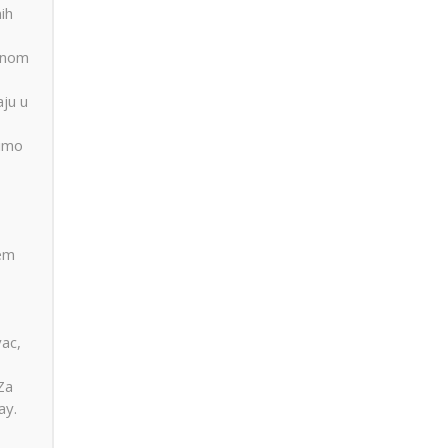
ih
ujnom
aju u
zimo
tem
ac,
 Za
ay.