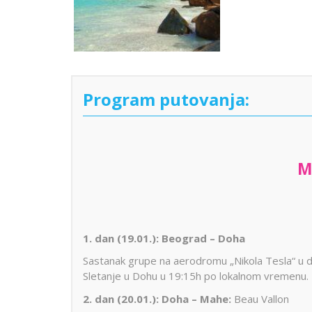
Program putovanja:
M
1. dan (19.01.): Beograd – Doha
Sastanak grupe na aerodromu „Nikola Tesla“ u 
Sletanje u Dohu u 19:15h po lokalnom vremenu. P
2. dan (20.01.): Doha – Mahe:
Beau Vallon