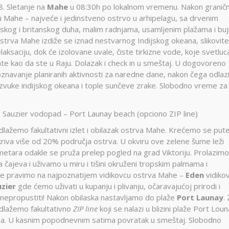
8. Sletanje na
Mahe
u 08:30h po lokalnom vremenu. Nakon graničn
u Mahe – najveće i jedinstveno ostrvo u arhipelagu, sa drvenim
cuskog i britanskog duha, malim radnjama, usamljenim plažama i b
trva Mahe izdiže se iznad nestvarnog Indijskog okeana, slikovite
ksaciju, dok će izolovane uvale, čiste tirkizne vode, koje svetluc
ćate kao da ste u Raju. Dolazak i check in u smeštaj. U dogovoreno
oznavanje planiranih aktivnosti za naredne dane, nakon čega odla
 zvuke indijskog okeana i tople sunčeve zrake. Slobodno vreme za
 Sauzier vodopad – Port Launay beach (opciono ZIP line)
edlažemo fakultativni izlet i obilazak ostrva Mahe. Krećemo se pu
okriva više od 20% područja ostrva. U okviru ove zelene šume leži
metara odakle se pruža prelep pogled na grad Viktoriju. Prolazimo
čajeva i uživamo u miru i tišini okruženi tropskim palmama i
je pravimo na najpoznatijem vidikovcu ostrva Mahe –
Eden
vidikov
zier
gde ćemo uživati u kupanju i plivanju, očaravajućoj prirodi i
nepropustiti! Nakon obilaska nastavljamo do plaže
Port Launay
.
edlažemo fakultativno
ZIP line
koji se nalazi u blizini plaže Port Loun
ama. U kasnim popodnevnim satima povratak u smeštaj. Slobodno