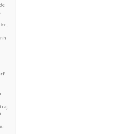
ude
,
ice,
i
nih
rf
a
 raj,
a
au