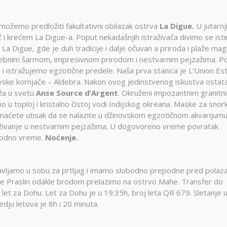
 možemo predložiti fakultativni obilazak ostrva
La Digue.
U jutarnj
i krećem La Digue-a. Poput nekadašnjih istraživača divimo se ist
 Digue, gde je duh tradicije i dalje očuvan a priroda i plaže mag
sebnim šarmom, impresivnom prirodom i nestvarnim pejzažima. P
 i istražujemo egzotične predele. Naša prva stanica je L’Union Es
ovske kornjače – Aldebra. Nakon ovog jedinstvenog iskustva ostat
ža u svetu
Anse Source d’Argent
. Okruženi impozantnim granitn
toploj i kristalno čistoj vodi Indijskog okreana. Maske za snork
maćete utisak da se nalazite u džinovskom egzotičnom akvarijumu
i uživanje u nestvarnim pejzažima. U dogovoreno vreme povratak
obodno vreme.
Noćenje.
avljamo u sobu za prtljag i imamo slobodno prepodne pred polaz
e Praslin odakle brodom prelazimo na ostrvo Mahe. Transfer do
let za Dohu. Let za Dohu je u 19:35h, broj leta QR 679. Sletanje 
ju letova je 8h i 20 minuta.