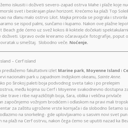
ožemo iskusiti i doživeti severo-zapad ostrva Mahe i plaže koje n
morski svet i beskrajan plavi horizont. Krećemo ka plaži Top Soleil
ao na dlanu malo ostrvo Lilot. Majka priroda se poigrala i stvorila
maramo se ispod palmi, sunčamo i kupamo. Nakon ove plažne lepot
 Beach gde ćemo uz svež kokos ili koktele dočekati spektakularn
 doživeti. Upravo ovde kreiramo očaravajuće fotografije, poput o
povratak u smeštaj. Slobodno veče.
Noćenje.
land – Cerf island
m predlažemo fakultativni izlet
Marine park
,
Moyenne Island
i
Ce
prvi nacionalni park u zapadnom Indijskom okeanu,
Sainte Anne
.
ko po širokoj paleti boja podvodnog sveta tako i po prelepim
 ostrva, među kojima su Cerf i Moyenne svakodnevno dostupna z
e trave i ribe najrazličitijih boja, šara, oblika i veličina privlače
. Dan započinjemo vožnjom brodićem i odlaskom na pravi mali tropski
entar za zaštitu ugrožene vrste kornjača i da slobodno šetamo s
 odlazimo na snorkeling- gde uplovljavamo u sasvim novi svet pun
kom na plaži na Cerf ostrvu, nakon čega ćemo se uputiti nazad ka Be