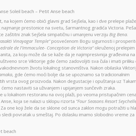
Anse Soleil beach – Petit Anse beach
et, na kojem ćemo obići glavni grad Sejšela, kao i dve prelepe plaž
najmanje prestonice na svetu, šarmantnog gradića Victoria. Peš
te zaštitni znak Sejšela simpatičnu i umanjenu verziju
Big Bena
.
asakti Vinayagar Temple“
posvećenom Bogu sigurnosti i prosperit
edrale de l’Immaculee- Conception de Victoria“
okruženoj prelepim
nita, za koju može da se kaže da je najimpresivnija građevina na
uštveno srce Viktorije gde ćemo zadovoljiti sva čula i imati priliku
svakodnevnom životu lokalnog stanovništva. Nakon obilaska Viktori
amaka
, gde ćemo moći bolje da se upoznamo sa tradicionalnim
čitih vrsta ovog proizvoda. Nakon degustacije i opuštanja uz Taka
e ćemo nastaviti sa uživanjem i upijanjem sunčevih zraka.
e u lokalnom restoranu na ovoj plaži, po veoma pristupačnim cen
nse, koja se nalazi u sklopu rizorta
“Four Seasons Resort Seychelle
 Za one koji žele da se sklone od sunca zaklon mogu potražiti u hl
a sledi povratak u smeštaj. Po dolasku imamo slobodno vreme za
et beach