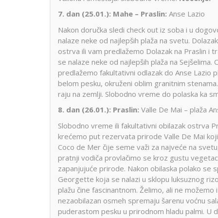
7. dan (25.01.):
Mahe – Praslin:
Anse Lazio
Nakon doručka sledi check out iz soba i u dog
nalaze neke od najlepših plaža na svetu. Dolazak
ostrva ili vam predlažemo Dolazak na Praslin i t
se nalaze neke od najlepših plaža na Sejšelima. 
predlažemo fakultativni odlazak do Anse Lazio 
belom pesku, okruženi oblim granitnim stenama. 
raju na zemlji. Slobodno vreme do polaska ka sm
8. dan (26.01.): Praslin:
Valle De Mai – plaža A
Slobodno vreme ili fakultativni obilazak ostrva P
krećemo put rezervata prirode Valle De Mai koji
Coco de Mer čije seme važi za najveće na svetu,
pratnji vodiča provlačimo se kroz gustu vegetac
zapanjujuće prirode. Nakon obilaska polako se
Georgette koja se nalazi u sklopu luksuznog riz
plažu čine fascinantnom. Želimo, ali ne možemo i
nezaobilazan osmeh spremaju šarenu voćnu sal
puderastom pesku u prirodnom hladu palmi. U 