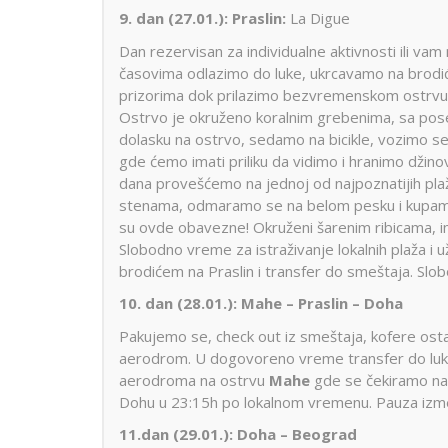
9. dan (27.01.):
Praslin:
La Digue
Dan rezervisan za individualne aktivnosti ili vam
časovima odlazimo do luke, ukrcavamo na brodić 
prizorima dok prilazimo bezvremenskom ostrvu La
Ostrvo je okruženo koralnim grebenima, sa po
dolasku na ostrvo, sedamo na bicikle, vozimo se
gde ćemo imati priliku da vidimo i hranimo džin
dana provešćemo na jednoj od najpoznatijih pla
stenama, odmaramo se na belom pesku i kupamo u 
su ovde obavezne! Okruženi šarenim ribicama, i
Slobodno vreme za istraživanje lokalnih plaža 
brodićem na Praslin i transfer do smeštaja. Sl
10. dan (28.01.):
Mahe – Praslin – Doha
Pakujemo se, check out iz smeštaja, kofere ost
aerodrom. U dogovoreno vreme transfer do luk
aerodroma na ostrvu
Mahe
gde se čekiramo na 
Dohu u 23:15h po lokalnom vremenu. Pauza izmed
11.dan (29.01.):
Doha – Beograd