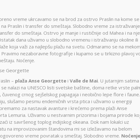
ovoreno vreme ukrcavamo se na brod za ostrvo Praslin na kome se
 na Praslin i transfer do smeštaja. Slobodno vreme za istraživanje
ransfer do smeštaja. Ostrvo je manje i rustičnije od Mahea i na n
Ostatak dana uživamo u slobodno vremenu i istraživanju okoline ili
plaže koja važi za najlepšu plažu na svetu. Odmaramo se na meko
Pravimo nezaboravne fotografije i kupamo se u tirkizno plavoj vo
eštaju. Noćenje.
nse Georgette
raslin –
plaža Anse Georgette
i
Valle de Mai
. U jutarnjim satima
 se nalazi na UNESCO listi svetske baštine, doma retke vrste pal
 čuvenog crnog sejšelskog papagaja i neobično lepe flore i faune
iju, slušamo pesmu endemičnih vrsta ptica i uživamo u energiji
 spremamo za nastavak avanture i krećemo prema plaži Anse
orta Lemuria. Uživamo u nestvarnim prizorima i bojama prirode koj
zaći iz savršenog toplog indijskog okeana. Dok nam lokalci uz
atu na improvizovanim štandovima mi se izležavamo na belom
dogovoreno vreme povratak u smeštaj. Slobodno vreme.
Noćenje