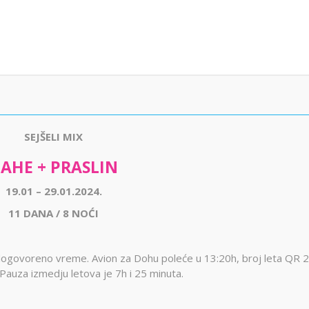
SEJŠELI MIX
AHE + PRASLIN
19.01 – 29.01.2024.
11 DANA / 8 NOĆI
dogovoreno vreme. Avion za Dohu poleće u 13:20h, broj leta QR 2
auza izmedju letova je 7h i 25 minuta.