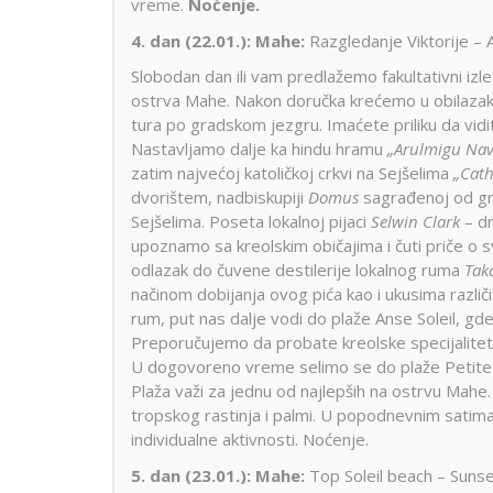
vreme.
Noćenje.
4. dan (22.01.):
Mahe:
Razgledanje Viktorije – 
Slobodan dan ili vam predlažemo fakultativni izl
ostrva Mahe. Nakon doručka krećemo u obilazak 
tura po gradskom jezgru. Imaćete priliku da vidi
Nastavljamo dalje ka hindu hramu
„Arulmigu Nav
zatim najvećoj katoličkoj crkvi na Sejšelima
„Cath
dvorištem, nadbiskupiji
Domus
sagrađenoj od gra
Sejšelima. Poseta lokalnoj pijaci
Selwin Clark
– dr
upoznamo sa kreolskim običajima i čuti priče o 
odlazak do čuvene destilerije lokalnog ruma
Tak
načinom dobijanja ovog pića kao i ukusima razli
rum, put nas dalje vodi do plaže Anse Soleil, gd
Preporučujemo da probate kreolske specijalitet
U dogovoreno vreme selimo se do plaže Petite A
Plaža važi za jednu od najlepših na ostrvu Mahe.
tropskog rastinja i palmi. U popodnevnim satim
individualne aktivnosti. Noćenje.
5. dan (23.01.):
Mahe:
Top Soleil beach – Suns