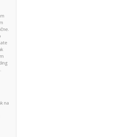
im
im
ične.
o
tate
ak
im
ling
.
ak na
u