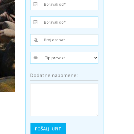
ini
Solun polazak iz Niša
Temišvar polazak iz Niša
Dodatne napomene: