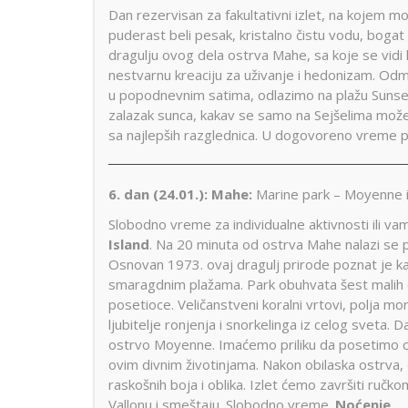
Dan rezervisan za fakultativni izlet, na kojem m
puderast beli pesak, kristalno čistu vodu, bogat 
dragulju ovog dela ostrva Mahe, sa koje se vidi k
nestvarnu kreaciju za uživanje i hedonizam. Od
u popodnevnim satima, odlazimo na plažu Sunset
zalazak sunca, kakav se samo na Sejšelima može
sa najlepših razglednica. U dogovoreno vreme 
6. dan (24.01.):
Mahe:
Marine park – Moyenne is
Slobodno vreme za individualne aktivnosti ili va
Island
. Na 20 minuta od ostrva Mahe nalazi se 
Osnovan 1973. ovaj dragulj prirode poznat je ka
smaragdnim plažama. Park obuhvata šest malih
posetioce. Veličanstveni koralni vrtovi, polja morsk
ljubitelje ronjenja i snorkelinga iz celog sveta
ostrvo Moyenne. Imaćemo priliku da posetimo c
ovim divnim životinjama. Nakon obilaska ostrva,
raskošnih boja i oblika. Izlet ćemo završiti ruč
Vallonu i smeštaju. Slobodno vreme.
Noćenje.