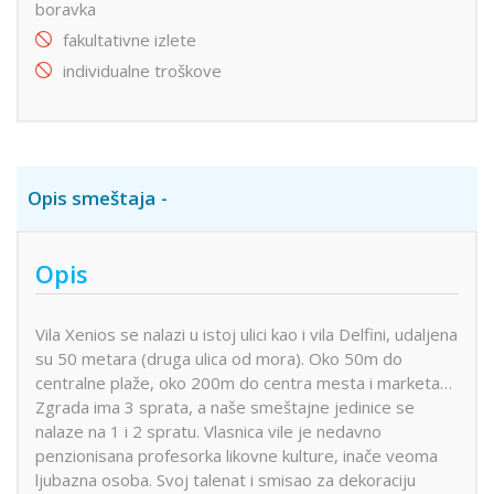
boravka
fakultativne izlete
individualne troškove
Opis smeštaja
Opis
Vila Xenios se nalazi u istoj ulici kao i vila Delfini, udaljena
su 50 metara (druga ulica od mora). Oko 50m do
centralne plaže, oko 200m do centra mesta i marketa…
Zgrada ima 3 sprata, a naše smeštajne jedinice se
nalaze na 1 i 2 spratu. Vlasnica vile je nedavno
penzionisana profesorka likovne kulture, inače veoma
ljubazna osoba. Svoj talenat i smisao za dekoraciju