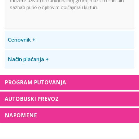
možete uživati u tradicionalnoj grčkoj muzici i hrani ali i
saznati puno o njihovim običajima i kulturi.
Cenovnik
Način plaćanja
PROGRAM PUTOVANJA
AUTOBUSKI PREVOZ
NAPOMENE