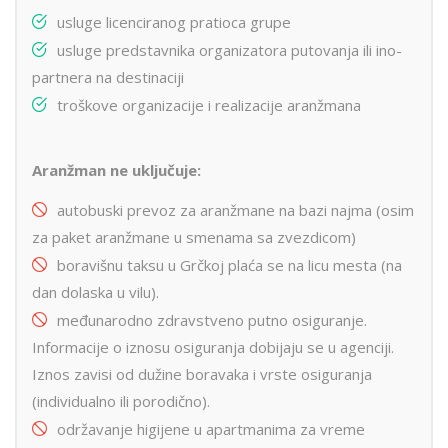
usluge licenciranog pratioca grupe
usluge predstavnika organizatora putovanja ili ino-
partnera na destinaciji
troškove organizacije i realizacije aranžmana
Aranžman ne uključuje:
autobuski prevoz za aranžmane na bazi najma (osim
za paket aranžmane u smenama sa zvezdicom)
boravišnu taksu u Grčkoj plaća se na licu mesta (na
dan dolaska u vilu).
međunarodno zdravstveno putno osiguranje.
Informacije o iznosu osiguranja dobijaju se u agenciji.
Iznos zavisi od dužine boravaka i vrste osiguranja
(individualno ili porodično).
održavanje higijene u apartmanima za vreme