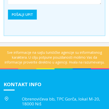
Sve informacije na sajtu turističke agencije su informativnog
karaktera. U cilju potpune pouzdanosti molimo Vas da
informacije proverite direktno u agenciji. Hvala na razumevanju.
KONTAKT INFO
Obrenovićeva bb, TPC Gorča, lokal M-20,
18000 Niš