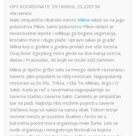
GPS KOORDINATE: 39.169630, 23.220156
vila-xenios
Malo simpatično ribarsko mesto
Milina
nalazi se na jugu
poluostrva Pilion. Samo poluostrvo Pilion oblast je
neverovatne lepote i odlikuju ga bogata vegetacija,
kristalno more i duge plaže. Upravo takav je gradić
Milina koji iz godine u godinu privlači sve više turista.
Ovaj biser Egejskog mora gleda na dva manja ostrva,
Alatas i Prasoudas, do kojih se može stići čamcem.
Milina je tipično grčko selo sa mnogo dobrih restorana i
taverni. Jako popularni su riblji restorani. Najpopularniji
restorani su En Plo, Triliza, I Elia Tis Milinas, Argo i O
Sakis. Kada je reč o tavernama najpopularnije su
taverna Stathis i taverna Sakis. Caminito je simpatičan
bar na plaži. Najbolju ribu možete pojesti u taverni
Stefanos koja se nalazi na samoj obali. Tokom letnje
sezone mesto je izuzetno živahno i često se u
barovima pored mora organizuju male žurke. Leti se
ovde organizuju i mnogobrojni festivali na kojima