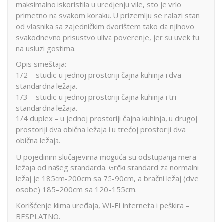
maksimalno iskoristila u uredjenju vile, sto je vrlo
primetno na svakom koraku. U prizemlju se nalazi stan
od vlasnika sa zajedničkim dvorištem tako da njihovo
svakodnevno prisustvo uliva poverenje, jer su uvek tu
na usluzi gostima.
Opis smeštaja:
1/2 – studio u jednoj prostoriji čajna kuhinja i dva
standardna ležaja.
1/3 – studio u jednoj prostoriji čajna kuhinja i tri
standardna ležaja.
1/4 duplex – u jednoj prostoriji čajna kuhinja, u drugoj
prostoriji dva obična ležaja i u trećoj prostoriji dva
obična ležaja.
U pojedinim slučajevima moguća su odstupanja mera
ležaja od našeg standarda. Grčki standard za normalni
ležaj je 185cm-200cm sa 75-90cm, a bračni ležaj (dve
osobe) 185–200cm sa 120–155cm.
Korišćenje klima uređaja, WI-FI interneta i peškira –
BESPLATNO.