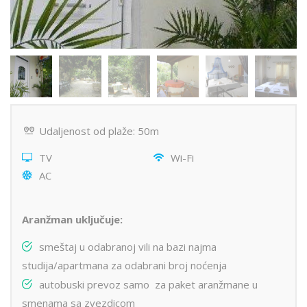
Udaljenost od plaže: 50m
TV
Wi-Fi
AC
Aranžman uključuje:
smeštaj u odabranoj vili na bazi najma
studija/apartmana za odabrani broj noćenja
autobuski prevoz samo za paket aranžmane u
smenama sa zvezdicom