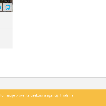
s
formacije proverite direktno u agenciji. Hvala na