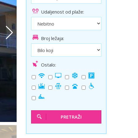
ini
Solun polazak iz Niša
Udaljenost od plaže:
Temišvar polazak iz Niša
Broj ležaja:
Ostalo:
PRETRAŽI