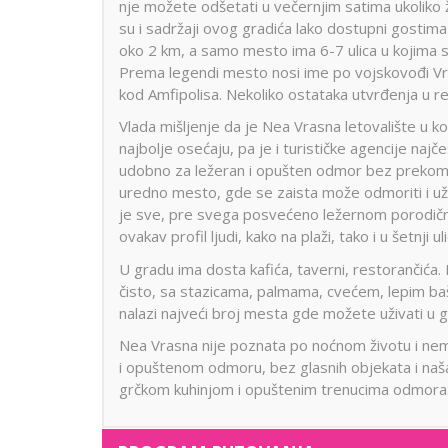
nje možete odšetati u večernjim satima ukoliko ž
su i sadržaji ovog gradića lako dostupni gostim
oko 2 km, a samo mesto ima 6-7 ulica u kojima su
Prema legendi mesto nosi ime po vojskovođi Vra
kod Amfipolisa. Nekoliko ostataka utvrđenja u re
Vlada mišljenje da je Nea Vrasna letovalište u k
najbolje osećaju, pa je i turističke agencije naj
udobno za ležeran i opušten odmor bez prekomer
uredno mesto, gde se zaista može odmoriti i uži
je sve, pre svega posvećeno ležernom porodičn
ovakav profil ljudi, kako na plaži, tako i u šetnji 
U gradu ima dosta kafića, taverni, restorančića.
čisto, sa stazicama, palmama, cvećem, lepim ba
nalazi najveći broj mesta gde možete uživati u g
Nea Vrasna nije poznata po noćnom životu i ne
i opuštenom odmoru, bez glasnih objekata i naš
grčkom kuhinjom i opuštenim trenucima odmora