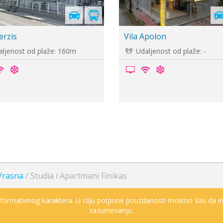
Cenovnik je
u pripremi
Sofia Ammos
Vila Lafas
ljenost od plaže: 250m
Udaljenost od plaže: 100m
Vrasna
/
Studia i Apartmani Finikas
informativnog karaktera. U cilju potpune pouzdanosti molimo Vas da in
razumevanju.