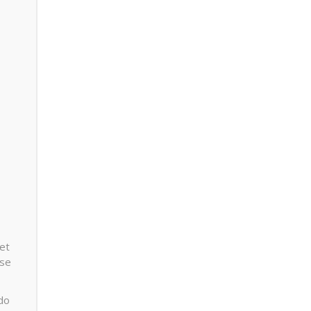
vet
 se
do