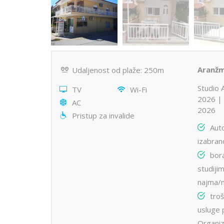
Aranžm
Udaljenost od plaže: 250m
Studio 
TV
Wi-Fi
2026 | 
AC
2026
Pristup za invalide
Aut
izabran
bor
studiji
najma/n
troš
usluge 
Organiz