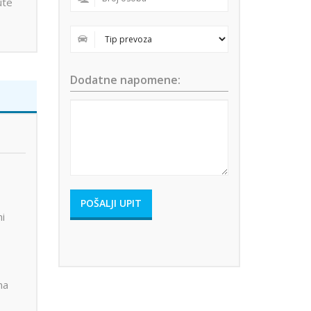
ute
Dodatne napomene:
ni
na