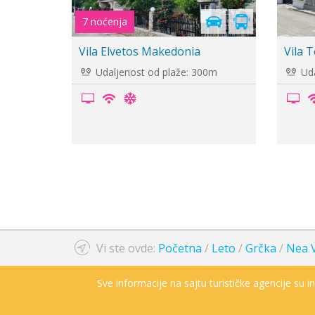
Vila Mare
Vila 
Udaljenost od plaže: 100m
Uda
Vi ste ovde:
Početna
/
Leto
/
Grčka
/
Nea 
Sve informacije na sajtu turističke agencije su 