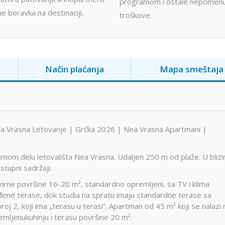
programom i ostale nepomen
e boravka na destinaciji.
troškove.
Način plaćanja
Mapa smeštaja
ea Vrasna Letovanje | Grčka 2026 | Nea Vrasna Apartmani |
irnom delu letovališta Nea Vrasna. Udaljen 250 m od plaže. U blizi
stupni sadržaji.
virne površine 16-20 m², standardno opremljeni, sa TV i klima
ađene terase, dok studia na spratu imaju standardne terase sa
roj 2, koji ima „terasu u terasi“. Apartman od 45 m² koji se nalazi 
mljenukuhinju i terasu površine 20 m².