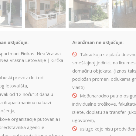
an uključuje:
Aranžman ne uključuje:
Apartmani Finikas Nea Vrasna
Taksu koja se plaća dnevn
Nea Vrasna Letovanje | Grčka
smeštajnoj jedinici, na licu me
domaćinu objekata. (Iznos tak
obuski prevoz do i od
podložan promeni odlukama gr
og letovališta,
vlasti).
avak od 12 noći/13 dana u
Međunarodno putno osigur
ma ili apartmanima na bazi
individualne troškove, fakultat
oćenja,
izlete, doplatu za transfer (uko
kove organizacije putovanja i
ugovoren),
predstavnika agencije
usluge koje nisu predviđe
atora putovanja ili inopartnera