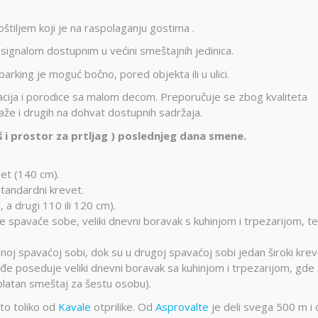
tiljem koji je na raspolaganju gostima .
ignalom dostupnim u većini smeštajnih jedinica.
arking je moguć bočno, pored objekta ili u ulici.
acija i porodice sa malom decom. Preporučuje se zbog kvaliteta
aže i drugih na dohvat dostupnih sadržaja.
 i prostor za prtljag ) poslednjeg dana smene.
vet (140 cm).
standardni krevet.
 a drugi 110 ili 120 cm).
 spavaće sobe, veliki dnevni boravak s kuhinjom i trpezarijom, te
noj spavaćoj sobi, dok su u drugoj spavaćoj sobi jedan široki kre
đe poseduje veliki dnevni boravak sa kuhinjom i trpezarijom, gde
platan smeštaj za šestu osobu).
sto toliko od
Kavale
otprilike. Od
Asprovalte
je deli svega 500 m i 