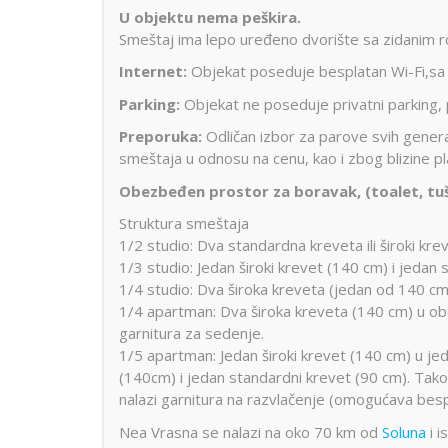
U objektu nema peškira.
Smeštaj ima lepo uređeno dvorište sa zidanim roš
Internet:
Objekat poseduje besplatan Wi-Fi,sa s
Parking:
Objekat ne poseduje privatni parking, p
Preporuka:
Odličan izbor za parove svih gener
smeštaja u odnosu na cenu, kao i zbog blizine pl
Obezbeđen prostor za boravak, (toalet, tuš
Struktura smeštaja
1/2 studio: Dva standardna kreveta ili široki kre
1/3 studio: Jedan široki krevet (140 cm) i jedan 
1/4 studio: Dva široka kreveta (jedan od 140 cm,
1/4 apartman: Dva široka kreveta (140 cm) u obe
garnitura za sedenje.
1/5 apartman: Jedan široki krevet (140 cm) u jed
(140cm) i jedan standardni krevet (90 cm). Tako
nalazi garnitura na razvlačenje (omogućava bes
Nea Vrasna se nalazi na oko 70 km od
Soluna
i i