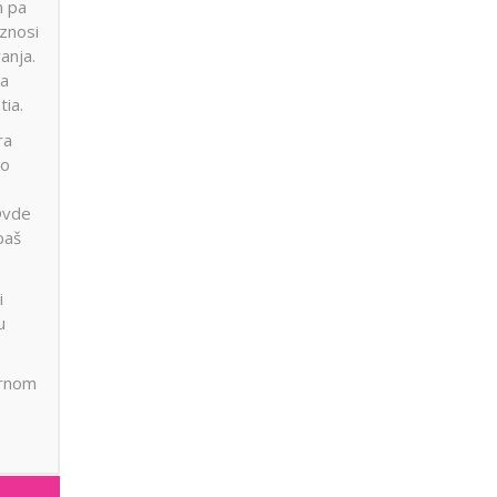
m pa
iznosi
anja.
ma
tia.
ra
no
Ovde
baš
i
u
irnom