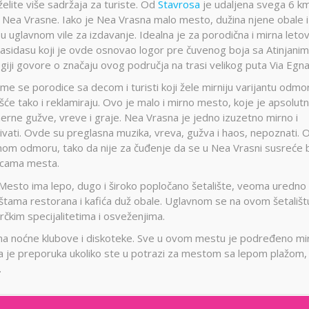
elite više sadržaja za turiste. Od
Stavrosa
je udaljena svega 6 k
a Nea Vrasne. Iako je Nea Vrasna malo mesto, dužina njene obale 
 uglavnom vile za izdavanje. Idealna je za porodična i mirna letov
sidasu koji je ovde osnovao logor pre čuvenog boja sa Atinjani
giji govore o značaju ovog područja na trasi velikog puta Via Egna
ome se porodice sa decom i turisti koji žele mirniju varijantu odmo
češće tako i reklamiraju. Ovo je malo i mirno mesto, koje je apsolut
ne gužve, vreve i graje. Nea Vrasna je jedno izuzetno mirno i
vati. Ovde su preglasna muzika, vreva, gužva i haos, nepoznati. 
om odmoru, tako da nije za čuđenje da se u Nea Vrasni susreće 
ulicama mesta.
 Mesto ima lepo, dugo i široko popločano šetalište, veoma uredno 
štama restorana i kafića duž obale. Uglavnom se na ovom šetališt
rčkim specijalitetima i osveženjima.
ma noćne klubove i diskoteke. Sve u ovom mestu je podređeno m
a je preporuka ukoliko ste u potrazi za mestom sa lepom plažom,
.