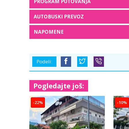
PROGRAM PUTOVANJA
AUTOBUSKI PREVOZ
NAPOMENE
Podeli:
Pogledajte još:
-15%