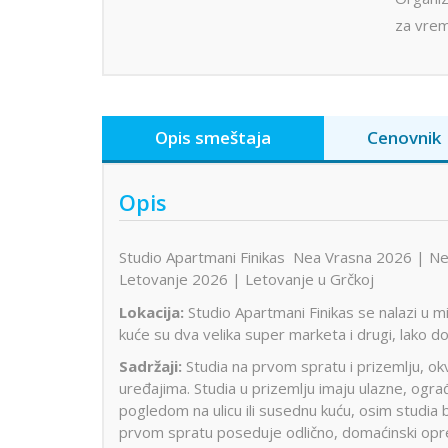
za vrem
Opis smeštaja
Cenovnik
Opis
Studio Apartmani Finikas Nea Vrasna 2026 | N
Letovanje 2026 | Letovanje u Grčkoj
Lokacija:
Studio Apartmani Finikas se nalazi u m
kuće su dva velika super marketa i drugi, lako do
Sadržaji:
Studia na prvom spratu i prizemlju, ok
uređajima. Studia u prizemlju imaju ulazne, ogr
pogledom na ulicu ili susednu kuću, osim studia b
prvom spratu poseduje odlično, domaćinski opre