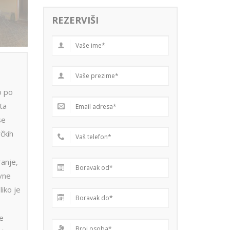
REZERVIŠI
o po
sta
se
čkih
anje,
ivne
liko je
ne