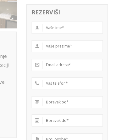
REZERVIŠI
anje
aciji
ve