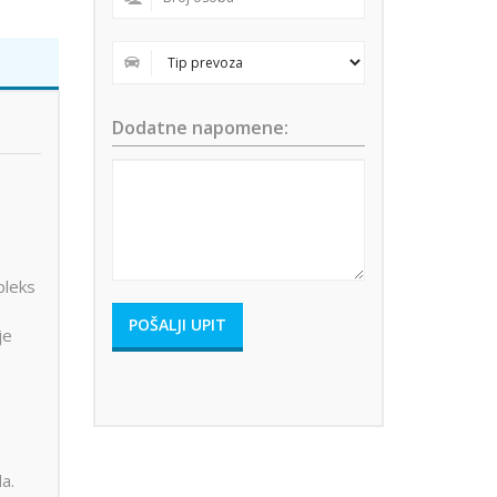
Dodatne napomene:
pleks
je
a.