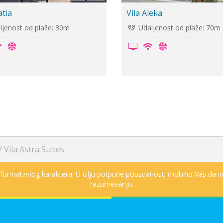
rissula, Sarti
Vila Janis, Sarti
jenost od plaže: 29m
Udaljenost od plaže: 50m
/
Vila Astra Suites
informativnog karaktera. U cilju potpune pouzdanosti molimo Vas da in
razumevanju.