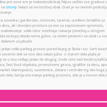
odine pre nove ere je makedonski kralj Filipos uništio sve gradove i
a na
Sitoniji
. Nalazi se na istočnoj obali. Grad je na ravnom području
tovanje.
ica suvenira i garderobe, restorani, taverne, uređeno šetalište uz
 za decu, ali i dovoljno prostora za one sa sopstvenom opremom,
 snabdevanje, veliki izbor smeštaja i lokacija (smeštaj u strogom
laža na kojoj nikada nema gužve, sa sitnim peskom i na obali i u vod
 dubinom za plivače.
a jedan veliki parking prostor pored kojeg je škola i tzv. Sarti beach
ži severno dok se novi deo nalazi južno. U starom delu plaža je
ji se u nizu ređaju jedan do drugog. Ovde ćete naći bezbroj kafića
rnica, fast food objekata, prvenstveno girosa, igralište za decu, ap
i market Marinopulos), suvenirnice, zlatare i centralni trg oko koga j
rom delu Sartija ima manje parking prostora, dok je u novom delu 