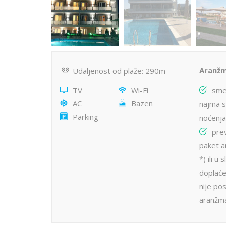
Aranžm
Udaljenost od plaže: 290m
TV
Wi-Fi
smeš
AC
Bazen
najma s
Parking
noćenj
prev
paket a
*) ili u
doplaće
nije po
aranžma