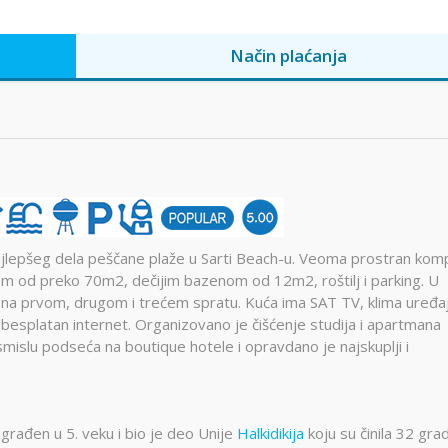
Način plaćanja
ajlepšeg dela peščane plaže u Sarti Beach-u. Veoma prostran kom
om od preko 70m2, dečijim bazenom od 12m2, roštilj i parking. U
u, na prvom, drugom i trećem spratu. Kuća ima SAT TV, klima uređa
za besplatan internet. Organizovano je čišćenje studija i apartmana
islu podseća na boutique hotele i opravdano je najskuplji i
agrađen u 5. veku i bio je deo Unije
Halkidikija
koju su činila 32 grad