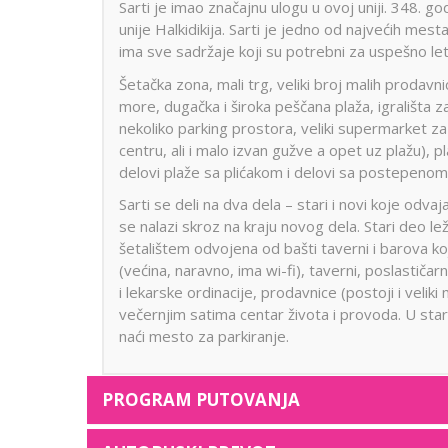
Sarti je imao značajnu ulogu u ovoj uniji. 348. g
unije Halkidikija. Sarti je jedno od najvećih mest
ima sve sadržaje koji su potrebni za uspešno le
Šetačka zona, mali trg, veliki broj malih prodavn
more, dugačka i široka peščana plaža, igrališta
nekoliko parking prostora, veliki supermarket za
centru, ali i malo izvan gužve a opet uz plažu), p
delovi plaže sa plićakom i delovi sa postepenom
Sarti se deli na dva dela – stari i novi koje odvaj
se nalazi skroz na kraju novog dela. Stari deo le
šetalištem odvojena od bašti taverni i barova ko
(većina, naravno, ima wi-fi), taverni, poslastiča
i lekarske ordinacije, prodavnice (postoji i velik
večernjim satima centar života i provoda. U sta
naći mesto za parkiranje.
PROGRAM PUTOVANJA