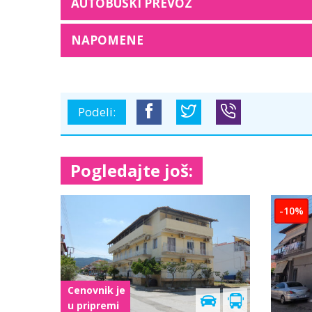
AUTOBUSKI PREVOZ
NAPOMENE
Podeli:
Pogledajte još:
-15%