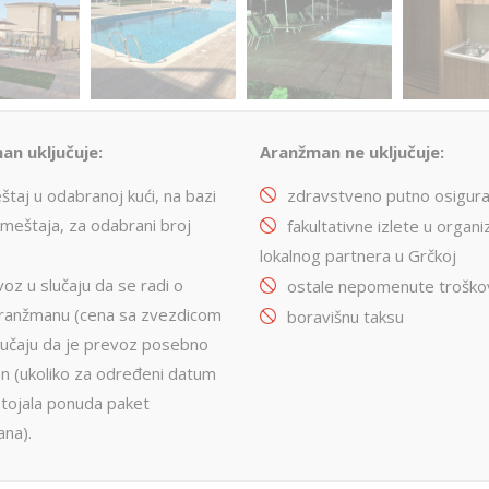
an uključuje:
Aranžman ne uključuje:
taj u odabranoj kući, na bazi
zdravstveno putno osigur
meštaja, za odabrani broj
fakultativne izlete u organiz
a
lokalnog partnera u Grčkoj
oz u slučaju da se radi o
ostale nepomenute troško
ranžmanu (cena sa zvezdicom
boravišnu taksu
 slučaju da je prevoz posebno
n (ukoliko za određeni datum
stojala ponuda paket
na).