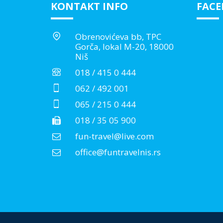
KONTAKT INFO
FAC
Obrenovićeva bb, TPC
Gorča, lokal M-20, 18000
Niš
018 / 415 0 444
062 / 492 001
065 / 215 0 444
018 / 35 05 900
fun-travel@live.com
office@funtravelnis.rs