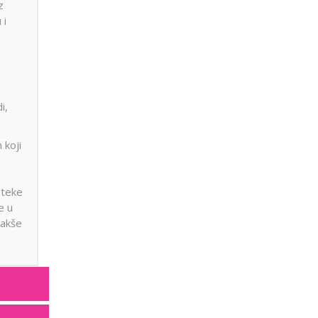
z
 i
i,
 koji
oteke
e u
lakše