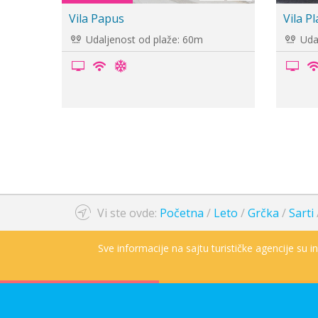
Vila Renia
Vila Ch
Udaljenost od plaže: 180m
Udal
Vi ste ovde:
Početna
/
Leto
/
Grčka
/
Sarti
Sve informacije na sajtu turističke agencije su 