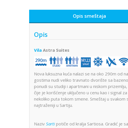
Opis smeštaja
Opis
Vila
Astra Suites
Nova luksuzna kuća nalazi se na oko 290m od n
gostima nudi veliko travnato dvorište sa bazen
ponudi su studiji i apartmani u niskom prizemlj
čije je korišćenje uključeno u cenu kao i signal 
nekoliko puta tokom smene. Smeštaj u svakom sm
najtraženiji u Sartiju.
Naziv
Sarti
potiče od kralja Sartiosa. Gradić je s