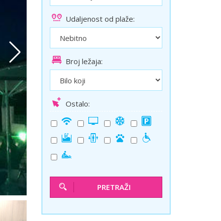
ini
Solun polazak iz Niša
Udaljenost od plaže:
Temišvar polazak iz Niša
Broj ležaja:
Ostalo:
PRETRAŽI