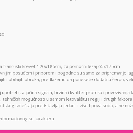
sed
a francuski krevet 120x185cm, za pomoćni ležaj 65x175cm
nijim posuđem i priborom i pogodne su samo za pripremanje lag
jih i obilnijih obroka, predlažemo da ponesete dodatnu šerpu, veli
potrebi, a jačina signala, brzina i kvalitet protoka i povezivanja k
 tehničkih mogućnosti u samom letovalištu i regiji i drugih faktora
tskog smeštaja predstavljaju jedan ili više tipova soba, a ne nuž
nformacionog su karaktera