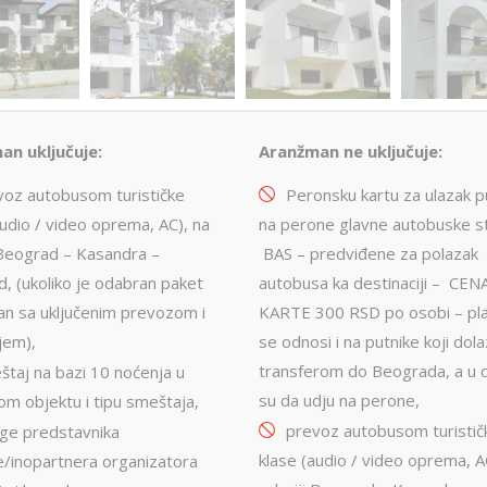
an uključuje:
Aranžman ne uključuje:
voz autobusom turističke
Peronsku kartu za ulazak p
audio / video oprema, AC), na
na perone glavne autobuske st
i Beograd – Kasandra –
BAS – predviđene za polazak
, (ukoliko je odabran paket
autobusa ka destinaciji – CEN
n sa uključenim prevozom i
KARTE 300 RSD po osobi – pl
jem),
se odnosi i na putnike koji dol
transferom do Beograda, a u 
štaj na bazi 10 noćenja u
su da udju na perone,
om objektu i tipu smeštaja,
prevoz autobusom turistič
uge predstavnika
klase (audio / video oprema, A
e/inopartnera organizatora