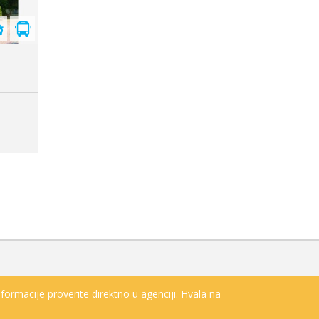
s
formacije proverite direktno u agenciji. Hvala na