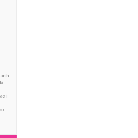
anih
ki
ao i
no