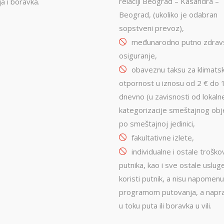
relaciji Beograd – Kasandra –
a i boravka.
Beograd, (ukoliko je odabran
sopstveni prevoz),
međunarodno putno zdrav
osiguranje,
obaveznu taksu za klimats
otpornost u iznosu od 2 € do 
dnevno (u zavisnosti od lokaln
kategorizacije smeštajnog obj
po smeštajnoj jedinici,
fakultativne izlete,
individualne i ostale trošk
putnika, kao i sve ostale uslug
koristi putnik, a nisu napomen
programom putovanja, a napr
u toku puta ili boravka u vili.