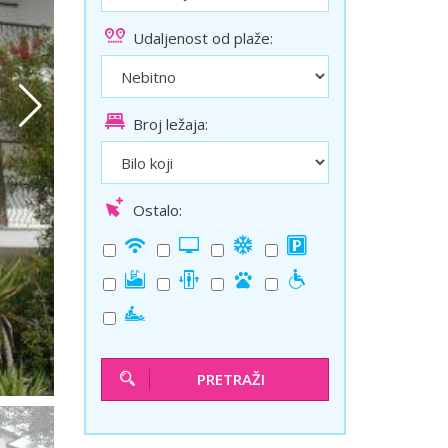
ini
Solun polazak iz Niša
Udaljenost od plaže:
Temišvar polazak iz Niša
Broj ležaja:
Ostalo:
PRETRAŽI