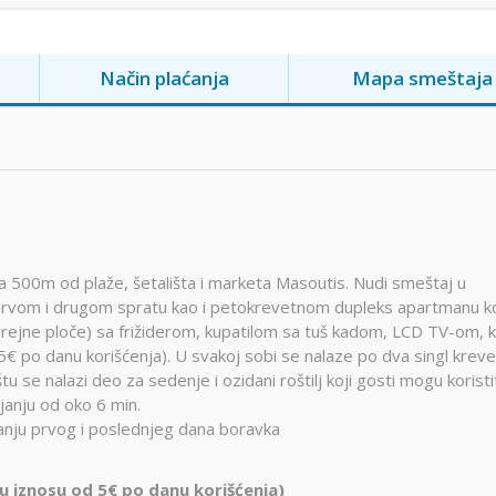
Način plaćanja
Mapa smeštaja
 na 500m od plaže, šetališta i marketa Masoutis. Nudi smeštaj u
rvom i drugom spratu kao i petokrevetnom dupleks apartmanu ko
rejne ploče) sa frižiderom, kupatilom sa tuš kadom, LCD TV-om, k
€ po danu korišćenja). U svakoj sobi se nalaze po dva singl kreve
u se nalazi deo za sedenje i ozidani roštilj koji gosti mogu koristi
janju od oko 6 min.
ganju prvog i poslednjeg dana boravka
 u iznosu od 5€ po danu korišćenja)