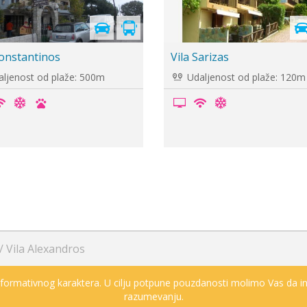
nik je
premi
 Jenny
Vila Kehagias
ljenost od plaže: 150m
Udaljenost od plaže: 600m
/
Vila Alexandros
informativnog karaktera. U cilju potpune pouzdanosti molimo Vas da in
razumevanju.