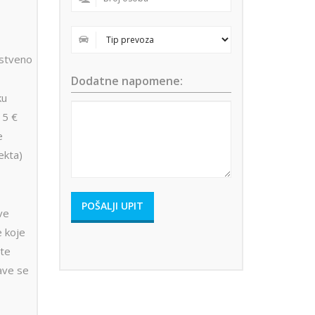
stveno
Dodatne napomene:
ku
15 €
e
ekta)
ove
e koje
ute
ave se