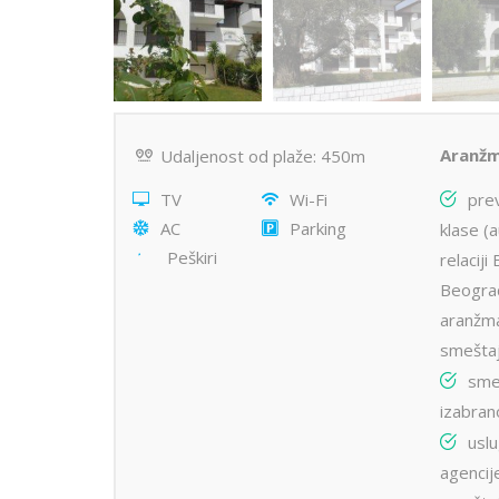
Aranžm
Udaljenost od plaže: 450m
TV
Wi-Fi
pre
AC
Parking
klase (
Peškiri
relacij
Beograd
aranžma
smešta
sme
izabran
usl
agencij