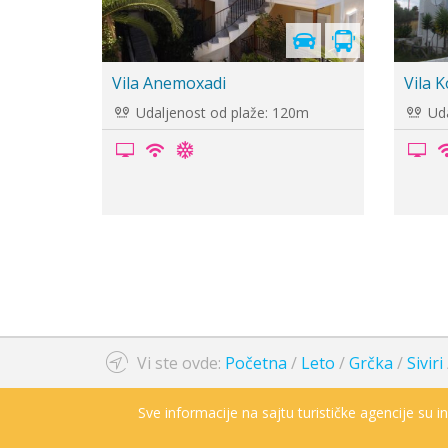
Cenovnik je
Cenov
u pripremi
u pri
Vila Mirtes
Hotel
Udaljenost od plaže: 700m
Uda
Vi ste ovde:
Početna
/
Leto
/
Grčka
/
Siviri
Sve informacije na sajtu turističke agencije su 