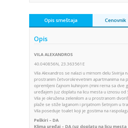
Opis smeštaja
Cenovnik
Opis
VILA ALEXANDROS
40.040856N, 23.363561E
Vila Alexandros se nalazi u mirnom delu Sivirija
prostranim četvorokrevetnim apartmanima na p
opremljeni čajnom kuhinjom (mini rerna sa dve g
uređajem (uz doplatu na licu mesta u iznosu od 5
Vila je okružena zelenilom a u prostranom dvorišt
plaže se stiže laganom i prijatnom šetnjom u tra
Vila poseduje toalet koji je gostima na raspola
Peškiri – DA
Klima uređaj – DA (uz doplatu na licu mesta