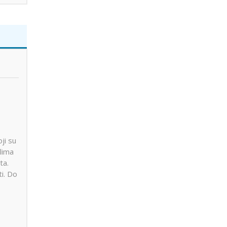
ji su
lima
ta.
ti. Do