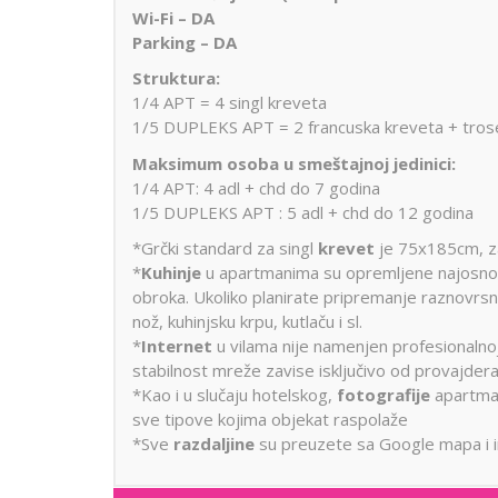
Wi-Fi – DA
Parking – DA
Struktura:
1/4 APT = 4 singl kreveta
1/5 DUPLEKS APT = 2 francuska kreveta + tro
Maksimum osoba u smeštajnoj jedinici:
1/4 APT: 4 adl + chd do 7 godina
1/5 DUPLEKS APT : 5 adl + chd do 12 godina
*Grčki standard za singl
krevet
je 75x185cm, z
*
Kuhinje
u apartmanima su opremljene najosnov
obroka. Ukoliko planirate pripremanje raznovrsni
nož, kuhinjsku krpu, kutlaču i sl.
*
Internet
u vilama nije namenjen profesionalnoj u
stabilnost mreže zavise isključivo od provajdera,
*Kao i u slučaju hotelskog,
fotografije
apartman
sve tipove kojima objekat raspolaže
*Sve
razdaljine
su preuzete sa Google mapa i i