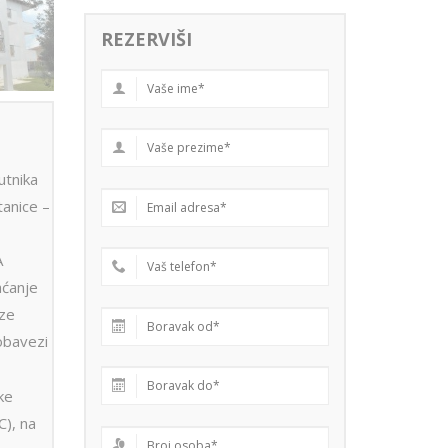
REZERVIŠI
utnika
anice –
A
aćanje
aze
obavezi
ke
C), na