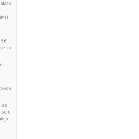
salata
g
nim i
d 5€
ure za
im
i
tavlja
a se
e se u
inja.