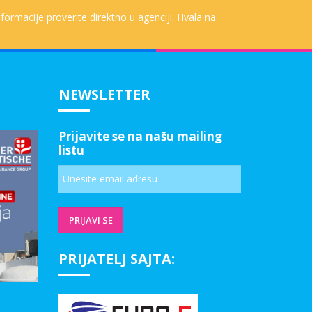
formacije proverite direktno u agenciji. Hvala na
NEWSLETTER
Prijavite se na našu mailing
listu
PRIJATELJ SAJTA: