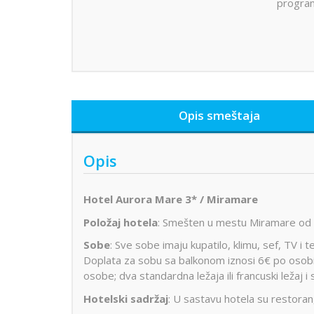
progra
Opis smeštaja
Opis
Hotel Aurora Mare 3* / Miramare
Položaj hotela
: Smešten u mestu Miramare od p
Sobe
: Sve sobe imaju kupatilo, klimu, sef, TV i 
Doplata za sobu sa balkonom iznosi 6€ po osobi 
osobe; dva standardna ležaja ili francuski ležaj i 
Hotelski sadržaj
: U sastavu hotela su restoran,