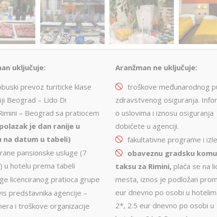
an uključuje:
Aranžman ne uključuje:
buski prevoz turiticke klase
troškove međunarodnog p
iji Beograd – Lido Di
zdravstvenog osiguranja. Info
Rimini – Beograd sa pratiocem
o uslovima i iznosu osiguranja
polazak je dan ranije u
dobićete u agenciji.
 na datum u tabeli)
fakultativne programe i izle
brane pansionske usluge (7
obaveznu gradsku komu
) u hotelu prema tabeli
taksu za Rimini,
plaća se na li
ge licenciranog pratioca grupe
mesta, iznos je podložan prom
eur dnevno po osobi u hotelim
is predstavnika agencije –
2*, 2.5 eur dnevno po osobi u
nera i troškove organizacije