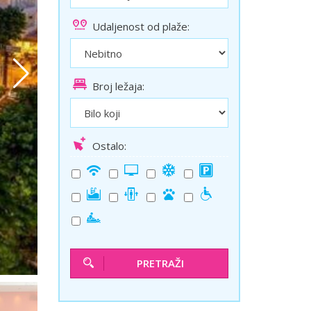
ini
Solun polazak iz Niša
Udaljenost od plaže:
Temišvar polazak iz Niša
Broj ležaja:
Ostalo:
PRETRAŽI