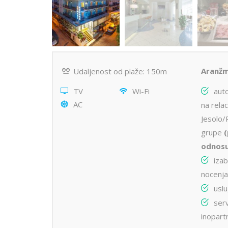
Aranžm
Udaljenost od plaže: 150m
TV
Wi-Fi
auto
AC
na relac
Jesolo/
grupe
(
odnosu
iza
nocenja
uslu
serv
inopart