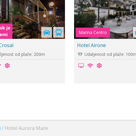
ik je
Cenovnik je
remi
u pripremi
 Como
Hotel Moroli
jenost od plaže: 500m
Udaljenost od plaže: 50m
i
/
Hotel Aurora Mare