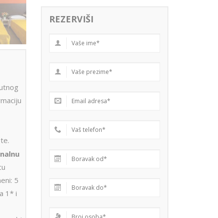
REZERVIŠI
utnog
rmaciju
te.
nalnu
cu
eni: 5
a 1* i