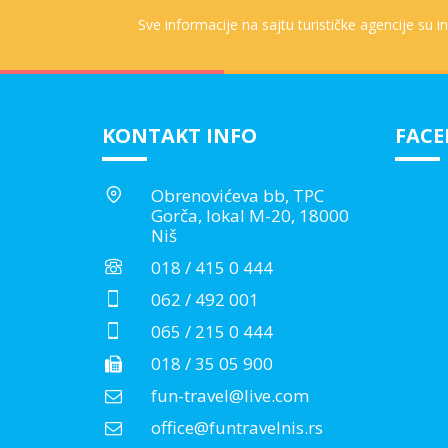
Sve informacije na sajtu turističke agencije su 
KONTAKT INFO
FAC
Obrenovićeva bb, TPC
Gorča, lokal M-20, 18000
Niš
018 / 415 0 444
062 / 492 001
065 / 215 0 444
018 / 35 05 900
fun-travel@live.com
office@funtravelnis.rs