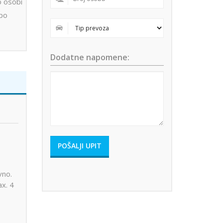
o osobi
 po
Dodatne napomene:
vno.
x. 4