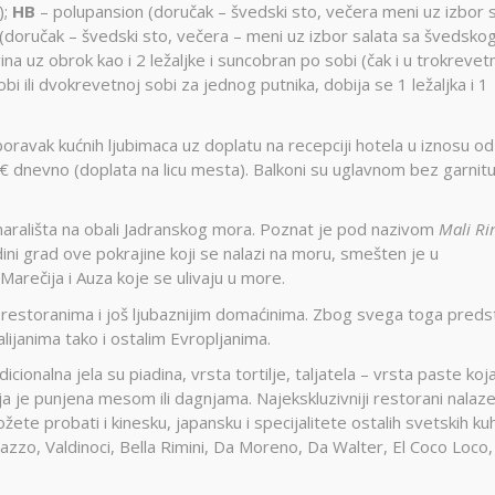
;
HB
– polupansion (doručak – švedski sto, večera meni uz izbor 
(doručak – švedski sto, večera – meni uz izbor salata sa švedsko
 vina uz obrok kao i 2 ležaljke i suncobran po sobi (čak i u trokrevet
ili dvokrevetnoj sobi za jednog putnika, dobija se 1 ležaljka i 1
ravak kućnih ljubimaca uz doplatu na recepciji hotela u iznosu o
€ dnevno (doplata na licu mesta). Balkoni su uglavnom bez garnit
dmarališta na obali Jadranskog mora. Poznat je pod nazivom
Mali R
edini grad ove pokrajine koji se nalazi na moru, smešten je u
Marečija i Auza koje se ulivaju u more.
 restoranima i još ljubaznijim domaćinima. Zbog svega toga preds
talijanima tako i ostalim Evropljanima.
cionalna jela su piadina, vrsta tortilje, taljatela – vrsta paste koj
koja je punjena mesom ili dagnjama. Najekskluzivniji restorani nalaz
te probati i kinesku, japansku i specijalitete ostalih svetskih kuh
azzo, Valdinoci, Bella Rimini, Da Moreno, Da Walter, El Coco Loco,