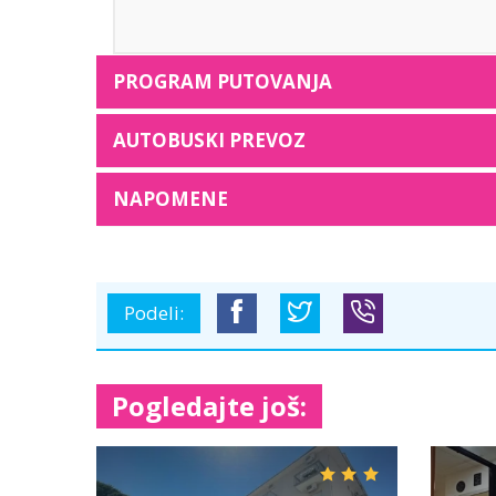
PROGRAM PUTOVANJA
AUTOBUSKI PREVOZ
NAPOMENE
Podeli:
Pogledajte još: