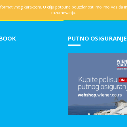
informativnog karaktera. U cilju potpune pouzdanosti molimo Vas da in
razumevanju.
EBOOK
PUTNO OSIGURANJE