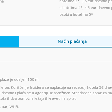
hotelima 3*, 3.5 eur dnevno p
ma
u hotelima 4*, 4.5 eur dnevno
osobi u hotelima 5*
Način plaćanja
laže je udaljen 150 m.
telefon. Korišćenje frižidera se naplaćuje na recepciji hotela 5€ dne
dnevno i plaća se u agenciji uz aranžman. Standardna soba: za ma
sofa ili dva pomoćna ležaja ili kreveti na sprat.
 bar, Wi-Fi.