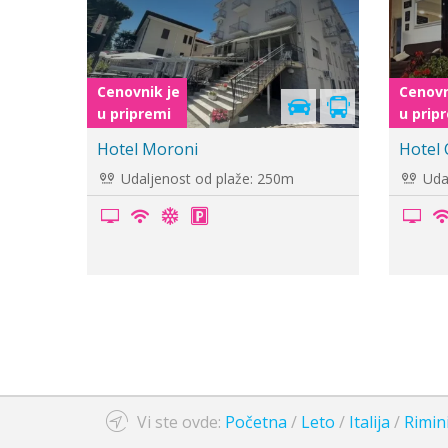
Cenovnik je
Cenovn
u pripremi
u prip
Hotel Barone
Hotel
Udaljenost od plaže: 100m
Udal
Vi ste ovde:
Početna
/
Leto
/
Italija
/
Rimin