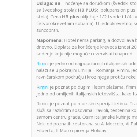
Usluga: BB
– noćenje sa doručkom (švedski sto)
sa švedskog stola);
HB PLUS:
polupansion plus 
stola). Cena
HB plus
uključuje 1/2 l vode i 1/4 l
četvorokrevetnim sobama). U jednokrevetnoj sobi 
suncobran.
Napomena:
Hotel nema parking, a dozvoljava bo
dnevno. Doplata za korišćenje kreveca iznosi 20
sedenje koju nije moguće rezervisati unapred.
Rimini
je jedno od najpopularnijih italijanskih o
nalazi se u pokrajini Emilija – Romanja. Rimini, j
ravničarskom području i kroz njega protiču reke 
Rimini
je poznat po dugim i lepim plažama, finim
jedno od omiljenih italijanskih letovališta, kako I
Rimini je poznat po morskim specijalitetima. Tradi
služi sa različitim sosovima i ravioli, testenina 
samom centru grada. Osim italijanske kuhinje može
Neki od poznatih restorana su Al Moccolo, Al Pal
Filiberto, Il Moro i picerija Holiday.