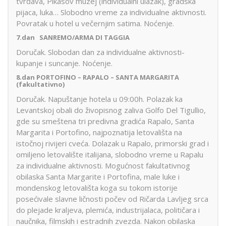
tvrđava, Pikasov muzej (individualni ulazak), gradska
pijaca, luka… Slobodno vreme za individualne aktivnosti.
Povratak u hotel u večernjim satima. Noćenje.
7.dan SANREMO/ARMA DI TAGGIA
Doručak. Slobodan dan za individualne aktivnosti-
kupanje i suncanje. Noćenje.
8.dan PORTOFINO – RAPALO – SANTA MARGARITA
(fakultativno)
Doručak. Napuštanje hotela u 09:00h. Polazak ka
Levantskoj obali do živopisnog zaliva Golfo Del Tigullio,
gde su smeštena tri predivna gradića Rapalo, Santa
Margarita i Portofino, najpoznatija letovališta na
istočnoj rivijeri cveća. Dolazak u Rapalo, primorski grad i
omiljeno letovalište italijana, slobodno vreme u Rapalu
za individualne aktivnosti. Mogućnost fakultativnog
obilaska Santa Margarite i Portofina, male luke i
mondenskog letovališta koga su tokom istorije
posećivale slavne ličnosti počev od Ričarda Lavljeg srca
do plejade kraljeva, plemića, industrijalaca, političara i
naučnika, filmskih i estradnih zvezda. Nakon obilaska