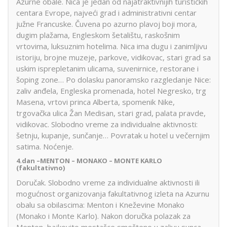
Azurne obale. Nica je jedan od najatraktivnijih turističkih
centara Evrope, najveći grad i administrativni centar
južne Francuske. Čuvena po azurno plavoj boji mora,
dugim plažama, Engleskom šetalištu, raskošnim
vrtovima, luksuznim hotelima. Nica ima dugu i zanimljivu
istoriju, brojne muzeje, parkove, vidikovac, stari grad sa
uskim isprepletanim ulicama, suvenirnice, restorane i
šoping zone… Po dolasku panoramsko razgledanje Nice:
zaliv anđela, Engleska promenada, hotel Negresko, trg
Masena, vrtovi princa Alberta, spomenik Nike,
trgovačka ulica Žan Medisan, stari grad, palata pravde,
vidikovac. Slobodno vreme za individualne aktivnosti:
šetnju, kupanje, sunčanje… Povratak u hotel u večernjim
satima. Noćenje.
4.dan –
MENTON – MONAKO – MONTE KARLO
(fakultativno)
Doručak. Slobodno vreme za individualne aktivnosti ili
mogućnost organizovanja fakultativnog izleta na Azurnu
obalu sa obilascima: Menton i Kneževine Monako
(Monako i Monte Karlo). Nakon doručka polazak za
Menton, bajkovito mestašce smešteno u zalivu sunca