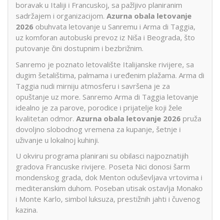
boravak u Italiji i Francuskoj, sa pažljivo planiranim
sadržajem i organizacijom.
Azurna obala letovanje
2026
obuhvata letovanje u Sanremu i Arma di Taggia,
uz komforan autobuski prevoz iz Niša i Beograda, što
putovanje čini dostupnim i bezbrižnim.
Sanremo je poznato letovalište Italijanske rivijere, sa
dugim šetalištima, palmama i uređenim plažama. Arma di
Taggia nudi mirniju atmosferu i savršena je za
opuštanje uz more. Sanremo Arma di Taggia letovanje
idealno je za parove, porodice i prijatelje koji žele
kvalitetan odmor.
Azurna obala letovanje 2026
pruža
dovoljno slobodnog vremena za kupanje, šetnje i
uživanje u lokalnoj kuhinji.
U okviru programa planirani su obilasci najpoznatijih
gradova Francuske rivijere. Poseta Nici donosi šarm
mondenskog grada, dok Menton oduševljava vrtovima i
mediteranskim duhom. Poseban utisak ostavlja Monako
i Monte Karlo, simbol luksuza, prestižnih jahti i čuvenog
kazina.