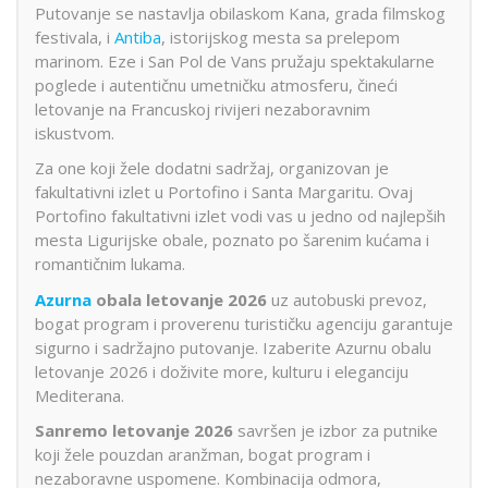
Putovanje se nastavlja obilaskom Kana, grada filmskog
festivala, i
Antiba
, istorijskog mesta sa prelepom
marinom. Eze i San Pol de Vans pružaju spektakularne
poglede i autentičnu umetničku atmosferu, čineći
letovanje na Francuskoj rivijeri nezaboravnim
iskustvom.
Za one koji žele dodatni sadržaj, organizovan je
fakultativni izlet u Portofino i Santa Margaritu. Ovaj
Portofino fakultativni izlet vodi vas u jedno od najlepših
mesta Ligurijske obale, poznato po šarenim kućama i
romantičnim lukama.
Azurna
obala letovanje 2026
uz autobuski prevoz,
bogat program i proverenu turističku agenciju garantuje
sigurno i sadržajno putovanje. Izaberite Azurnu obalu
letovanje 2026 i doživite more, kulturu i eleganciju
Mediterana.
Sanremo letovanje 2026
savršen je izbor za putnike
koji žele pouzdan aranžman, bogat program i
nezaboravne uspomene. Kombinacija odmora,