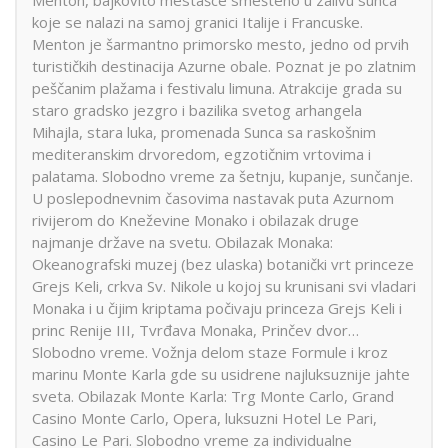
koje se nalazi na samoj granici Italije i Francuske.
Menton je šarmantno primorsko mesto, jedno od prvih
turističkih destinacija Azurne obale. Poznat je po zlatnim
peščanim plažama i festivalu limuna. Atrakcije grada su
staro gradsko jezgro i bazilika svetog arhangela
Mihajla, stara luka, promenada Sunca sa raskošnim
mediteranskim drvoredom, egzotičnim vrtovima i
palatama. Slobodno vreme za šetnju, kupanje, sunčanje.
U poslepodnevnim časovima nastavak puta Azurnom
rivijerom do Kneževine Monako i obilazak druge
najmanje države na svetu. Obilazak Monaka:
Okeanografski muzej (bez ulaska) botanički vrt princeze
Grejs Keli, crkva Sv. Nikole u kojoj su krunisani svi vladari
Monaka i u čijim kriptama počivaju princeza Grejs Keli i
princ Renije III, Tvrđava Monaka, Prinčev dvor…
Slobodno vreme. Vožnja delom staze Formule i kroz
marinu Monte Karla gde su usidrene najluksuznije jahte
sveta. Obilazak Monte Karla: Trg Monte Carlo, Grand
Casino Monte Carlo, Opera, luksuzni Hotel Le Pari,
Casino Le Pari. Slobodno vreme za individualne