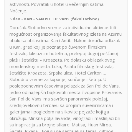
aktivnosti. Povratak u hotel u večernjim satima.
Noćenje.
5.dan –
KAN – SAN POL DE VANS (fakultativno)
Doručak. Slobodno vreme za individualne aktivnosti ili
mogućnost organizovanja fakultativnog izleta na Azurnu
obalu sa obilascima: Kan i Antib. Nakon doručka odlazak
u Kan, grad koji je poznat po čuvenom filmskom
festivalu, luksuznim hotelima, prelepoj dugoj peščanoj
plaži i šetalištu – Kroazeta. Po dolasku obilazak ovog
mondenskog mesta: Luka, Palata filmskog festivala,
šetalište Kroazeta, Srpska ulica, Hotel Carlton …
Slobodno vreme za kupanje, sunčanje i šetnju. U
poslepodnevnim časovima polazak za San Pol de Vans,
jedno od najlepših bajkovitih mesta živopisne Provanse.
San Pol de Vans ima savršen panoramski položaj,
srednjovekovnu tvrđavu sa brojnim suvenirnicama i
galerijama i pogledom na slikovite pejzaže koji ga
okružuju. Mirisna polja lavande, vinogradi i maslinjaci bili
su inspiracija za brojne slikare: Matisa, Huan Miroa,
Šagala, Pikasa… koji su se sastajali na terasi kultnog