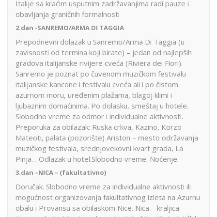
Italije sa kraćim usputnim zadržavanjima radi pauze i
obavljanja graničnih formalnosti
2.dan -SANREMO/ARMA DI TAGGIA
Prepodnevni dolazak u Sanremo/Arma Di Taggia (u
zavisnosti od termina koji birate) – jedan od najlepših
gradova italijanske rivijere cveća (Riviera dei Fiori).
Sanremo je poznat po čuvenom muzičkom festivalu
italijanske kancone i festivalu cveća ali i po čistom
azurnom moru, uređenim plažama, blagoj klimi i
ljubaznim domaćinima. Po dolasku, smeštaj u hotele.
Slobodno vreme za odmor i individualne aktivnosti.
Preporuka za obilazak: Ruska crkva, Kazino, Korzo
Mateoti, palata (pozorište) Ariston – mesto održavanja
muzičkog festivala, srednjovekovni kvart grada, La
Pinja… Odlazak u hotel.Slobodno vreme. Noćenje.
3.dan –
NICA – (fakultativno)
Doručak. Slobodno vreme za individualne aktivnosti ili
mogućnost organizovanja fakultativnog izleta na Azurnu
obalu i Provansu sa obilaskom Nice. Nica – kraljica