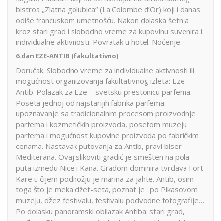
bistroa „Zlatna golubica“ (La Colombe d’Or) koji i danas
odiše francuskom umetnošću. Nakon dolaska šetnja
kroz stari grad i slobodno vreme za kupovinu suvenira i
individualne aktivnosti. Povratak u hotel. Noćenje.
6.dan EZE-ANTIB (fakultativno)
Doručak. Slobodno vreme za individualne aktivnosti ili
mogućnost organizovanja fakultativnog izleta: Eze-
Antib. Polazak za Eze – svetsku prestonicu parfema.
Poseta jednoj od najstarijih fabrika parfema:
upoznavanje sa tradicionalnim procesom proizvodnje
parfema i kozmetičkih proizvoda, posetom muzeju
parfema i mogućnost kupovine proizvoda po fabričkim
cenama. Nastavak putovanja za Antib, pravi biser
Mediterana. Ovaj slikoviti gradić je smešten na pola
puta između Nice i Kana. Gradom dominira tvrđava Fort
Kare u čijem podnožju je marina za jahte. Antib, osim
toga što je meka džet-seta, poznat je i po Pikasovom
muzeju, džez festivalu, festivalu podvodne fotografije…
Po dolasku panoramski obilazak Antiba: stari grad,