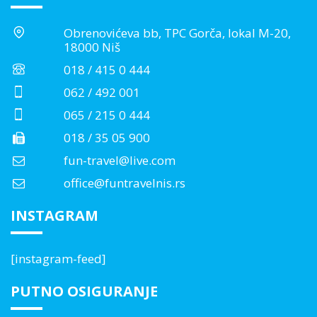
Obrenovićeva bb, TPC Gorča, lokal M-20,
18000 Niš
018 / 415 0 444
062 / 492 001
065 / 215 0 444
018 / 35 05 900
fun-travel@live.com
office@funtravelnis.rs
INSTAGRAM
[instagram-feed]
PUTNO OSIGURANJE