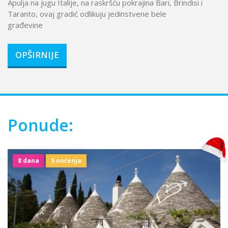
Apulja na jugu Italije, na raskršću pokrajina Bari, Brindisi i
Taranto, ovaj gradić odlikuju jedinstvene bele
građevine
OPŠIRNIJE
Ponude:
8 dana
5 noćenja