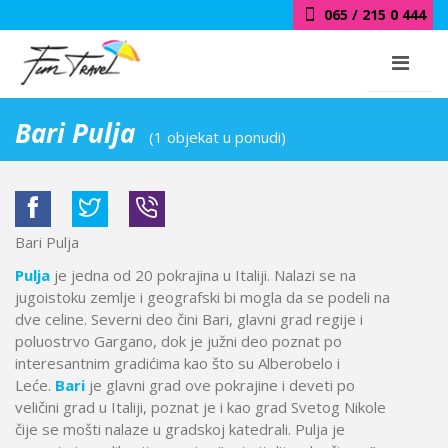
065 / 215 0 444
Bari Pulja
(1 objekat u ponudi)
Bari Pulja
Pulja
je jedna od 20 pokrajina u Italiji. Nalazi se na
jugoistoku zemlje i geografski bi mogla da se podeli na
dve celine. Severni deo čini Bari, glavni grad regije i
poluostrvo Gargano, dok je južni deo poznat po
interesantnim gradićima kao što su Alberobelo i
Leće.
Bari
je glavni grad ove pokrajine i deveti po
veličini grad u Italiji, poznat je i kao grad Svetog Nikole
čije se mošti nalaze u gradskoj katedrali. Pulja je