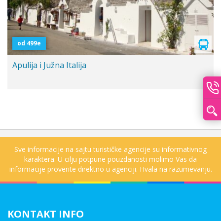
od 499e
Apulija i Južna Italija
Sve informacije na sajtu turističke agencije su informativnog
karaktera. U cilju potpune pouzdanosti molimo Vas da
informacije proverite direktno u agenciji. Hvala na razumevanju.
KONTAKT INFO