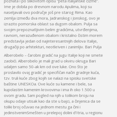
poznata i po slikovitom opisu “peta italijanske čizme”.
Ime je dobila po drevnom narodu Apulima, koji su
naseljavali ovo područje još pre starog Rima. Kao
zemlja između dva mora, Jadranskog i Jonskog, ovo je
izrazito pomorska oblast sa dugom obalom. Pulja sa
svojim prepoznatljivim belim gradićima, utvrđenjima,
ravnom, nerazuđenom obalom i kristalno čistim morem
predstavlja jedan od najinteresantnijih delova Italije,
drugačiji po arhitekturi, neotkriven i zanimljiv. Bari Pulja
Alberobelo – čarobni gradić na jugu Italije koji ne smete
zaobići. Alberobelo je mali grad u okviru okruga Bari
udaljen samo 50-ak km od ove luke. Ono što je
proslavilo ovaj gradić je specifičan način gradnje kuća,
tzv. truli kuće zbog kojih se nalazi na spisku svetske
baštine UNESKOa. Ove kuće su kamene i bele, sa
kupolastim kamenim krovovima i ima ih oko 1.500 u
ovom gradu. Sam pogled na njih u tolikom broju na
okupu odaje utisak kao da ste u bajci, a činjenica da se
toliki broj očuvao na jednom mestu ga čini i
jedinstvenimSmešten u prelepoj dolini d’Itria, u regionu