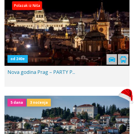
Polazak iz Niša
od 240e
Nova godina Prag – PARTY P...
5 dana
3 noćenja