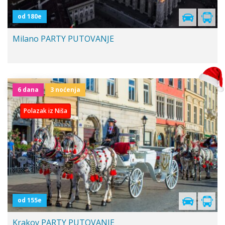
od 180e
Milano PARTY PUTOVANJE
6 dana
3 noćenja
Polazak iz Niša
od 155e
Krakov PARTY PUTOVANJE