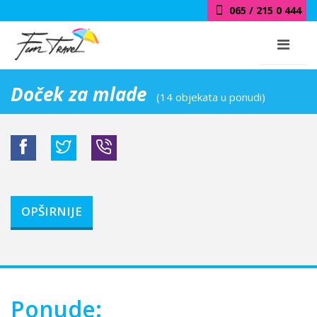
018 / 415 0 444
Doček za mlade
(14 objekata u ponudi)
OPŠIRNIJE
Ponude: