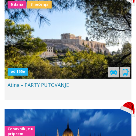
6 dana
3 noćenja
od 155e
Atina – PARTY PUTOVANJE
Cenovnik je u
pripremi