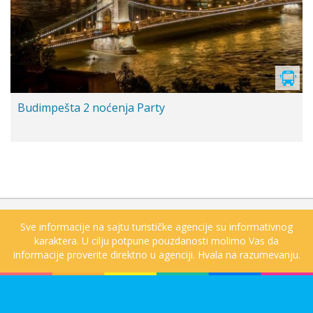
Budimpešta 2 noćenja Party
Sve informacije na sajtu turističke agencije su informativnog
karaktera. U cilju potpune pouzdanosti molimo Vas da
informacije proverite direktno u agenciji. Hvala na razumevanju.