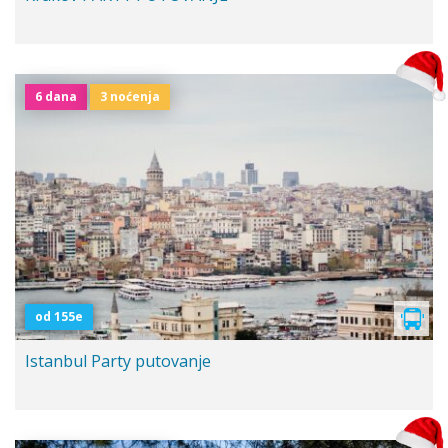
6 dana
3 noćenja
od 155e
Istanbul Party putovanje