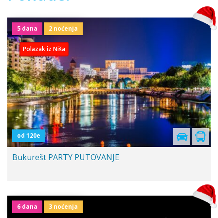
5 dana
2 noćenja
Polazak iz Niša
od 120e
Bukurešt PARTY PUTOVANJE
6 dana
3 noćenja