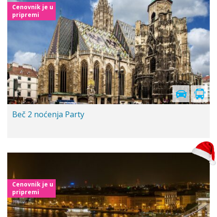
Cenovnik je u
pripremi
Beč 2 noćenja Party
Cenovnik je u
pripremi