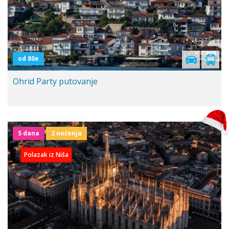
od 80e
Ohrid Party putovanje
5 dana
2 noćenja
Polazak iz Niša