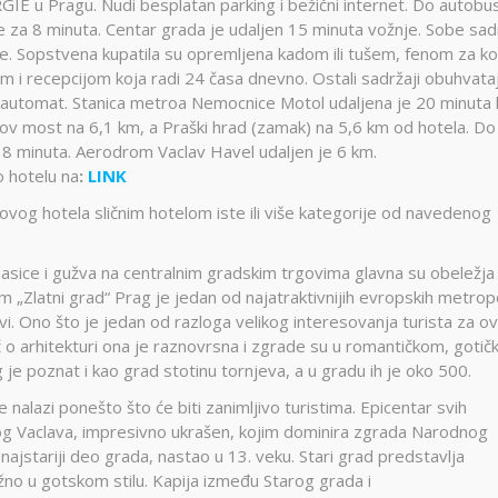
IE u Pragu. Nudi besplatan parking i bežični internet. Do autobu
ce za 8 minuta. Centar grada je udaljen 15 minuta vožnje. Sobe sa
. Sopstvena kupatila su opremljena kadom ili tušem, fenom za ko
m i recepcijom koja radi 24 časa dnevno. Ostali sadržaji obuhvata
jni automat. Stanica metroa Nemocnice Motol udaljena je 20 minuta
lov most na 6,1 km, a Praški hrad (zamak) na 5,6 km od hotela. Do
 8 minuta. Aerodrom Vaclav Havel udaljen je 6 km.
o hotelu na
:
LINK
og hotela sličnim hotelom iste ili više kategorije od navedenog
basice i gužva na centralnim gradskim trgovima glavna su obeležja
„Zlatni grad“ Prag je jedan od najatraktivnijih evropskih metrop
vi. Ono što je jedan od razloga velikog interesovanja turista za ov
eč o arhitekturi ona je raznovrsna i zgrade su u romantičkom, goti
e poznat i kao grad stotinu tornjeva, a u gradu ih je oko 500.
alazi ponešto što će biti zanimljivo turistima. Epicentar svih
tog Vaclava, impresivno ukrašen, kojim dominira zgrada Narodnog
ajstariji deo grada, nastao u 13. veku. Stari grad predstavlja
žno u gotskom stilu. Kapija između Starog grada i