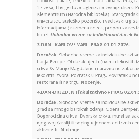
Lobkovič palate, crne kule. Panorama na Prag iz
17.veka, Hergertova ciglana, najtesnija ulica u 
Klementinum (Narodna biblioteka), Starogradski
univerzitet, staleško pozorište i vaclavski trg
informacijama ( razmena novca, preporuka resto
hotel.
Slobodno vreme za individualni docek No
3.DAN –KARLOVE VARI- PRAG 01.01.2026.
Doručak.
Slobodno vreme za individualne aktivnos
banja Evrope. Obilazak njenih čuvenih lekovitih
crkve Sv.Marije Magdalene i naravno ne zaborav
lekovitih izvora. Povratak u Prag.. Povratak u 
restorana ili na trgu.
Nocenje.
4.DAN-DREZDEN (fakultativno)-PRAG 02.01.
Doručak.
Slobodno vreme za individualne aktivno
grad sa mnogo baroknih zdanja: Opera Zemper, Pa
Bogorodičina crkva, Dvorska crkva, mural sa sa
njegovoj čaroliji ili soping u jednom od trznih 
aktivnosti..
Noćenje.