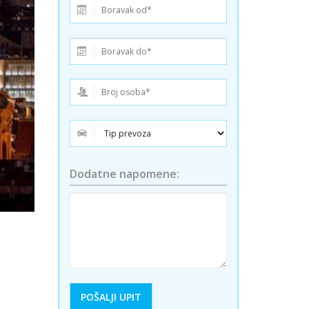
ini
Solun polazak iz Niša
Temišvar polazak iz Niša
Dodatne napomene: