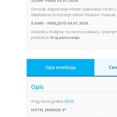
5.DAN -PRAG 03.01.2026.
Dorucak. Napustanje hotela i pakovanje stvari u 
fakultativno krstarenje rekom Vltavom. Polazak z
6.DAN – KRALJEVO 04.01.2026.
Dolazak u Kraljevo na mesto polaska u jutarnjim
prelazima.
Kraj putovanja.
Opis smeštaja
Cen
Opis
Prag Nova godina
2026
HOTEL ENERGIE 3*