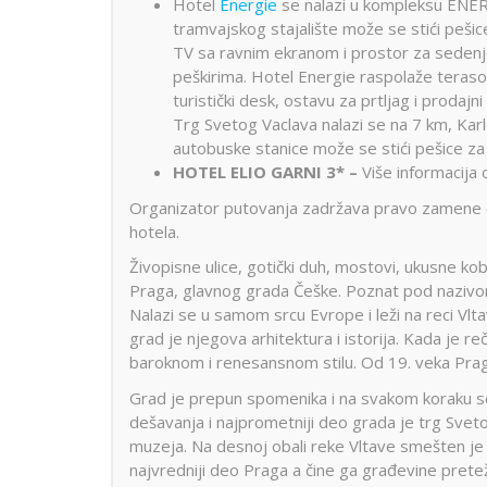
Hotel
Energie
se nalazi u kompleksu ENERG
tramvajskog stajalište može se stići peši
TV sa ravnim ekranom i prostor za sedenje
peškirima. Hotel Energie raspolaže teraso
turistički desk, ostavu za prtljag i proda
Trg Svetog Vaclava nalazi se na 7 km, Kar
autobuske stanice može se stići pešice za
HOTEL ELIO GARNI 3* –
Više informacija 
Organizator putovanja zadržava pravo zamene ov
hotela.
Živopisne ulice, gotički duh, mostovi, ukusne ko
Praga, glavnog grada Češke. Poznat pod nazivom 
Nalazi se u samom srcu Evrope i leži na reci Vlta
grad je njegova arhitektura i istorija. Kada je r
baroknom i renesansnom stilu. Od 19. veka Prag j
Grad je prepun spomenika i na svakom koraku se n
dešavanja i najprometniji deo grada je trg Sve
muzeja. Na desnoj obali reke Vltave smešten je n
najvredniji deo Praga a čine ga građevine prete