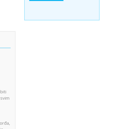
biti
 svim
Đorđa,