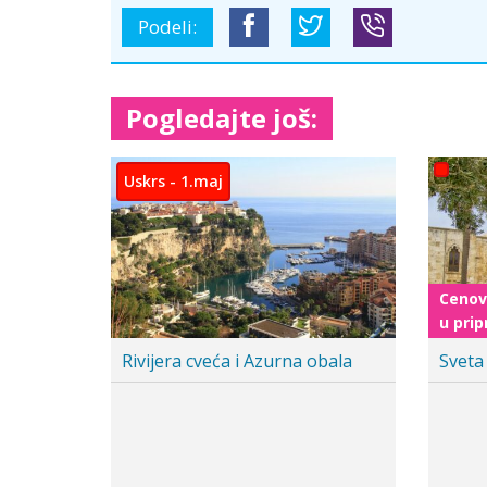
Podeli:
Pogledajte još:
Hoteli i app
Ohrid i Skoplje Doček 2026
Moskv
Uskr