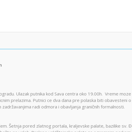
m
eogradu. Ulazak putnika kod Sava centra oko 19.00h. Vreme moze 
icnim prelazima. Putnici ce dva dana pre polaska biti obavesteni o
 zadržavanjima radi odmora i obavljanja graničnih formalnosti.
em. Šetnja pored zlatnog portala, kraljevske palate, bazilike sv. 