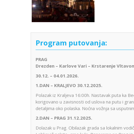
Program putovanja:
PRAG
Drezden – Karlove Vari – Krstarenje Vltavo
30.12. – 04.01.2026.
1.DAN – KRALJEVO 30.12.2025.
Polazak iz Kraljeva 16:00h. Nastavak puta ka B
korigovano u zavisnosti od uslova na putu i gran
detaljima oko polaska. Noćna vožnja sa usputnim
2.DAN – PRAG 31.12.2025.
Dolazak u Prag. Obilazak grada sa lokalnim vodič