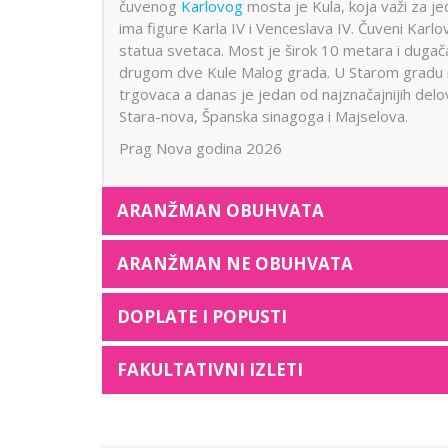
čuvenog
Karlovog
mosta je Kula, koja važi za je
ima figure Karla IV i Venceslava IV. Čuveni Kar
statua svetaca. Most je širok 10 metara i dugač
drugom dve Kule Malog grada. U Starom gradu nala
trgovaca a danas je jedan od najznačajnijih delo
Stara-nova, Španska sinagoga i Majselova.
Prag Nova godina 2026
ARANŽMAN OBUHVATA
ARANŽMAN NE OBUHVATA
DOPLATE I POPUSTI
FAKULTATIVNI IZLETI