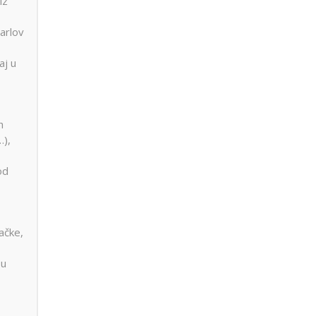
iz
arlov
aj u
h
…),
od
ačke,
 u