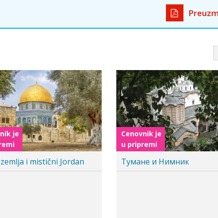
Preuzm
Cenovnik je
u pripremi
a i Sankt Peterburg
Moskva docek 2026 – 5 noc
s