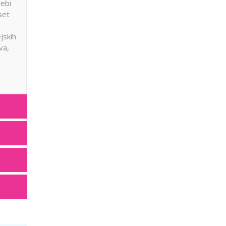
sebi
set
jskih
va,