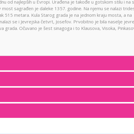
dnu od najlepših u Evropi. Urađena je takođe u gotskom stilu i na 
lov most sagrađen je daleke 1357. godine. Na njemu se nalazi tride
ak 515 metara. Kula Starog grada je na jednom kraju mosta, a na
zi se i Jevrejska četvrt, Josefov. Prvobitno je bila naselje jevre
va grada. Očuvano je šest sinagoga i to Klausova, Visoka, Pinkaso