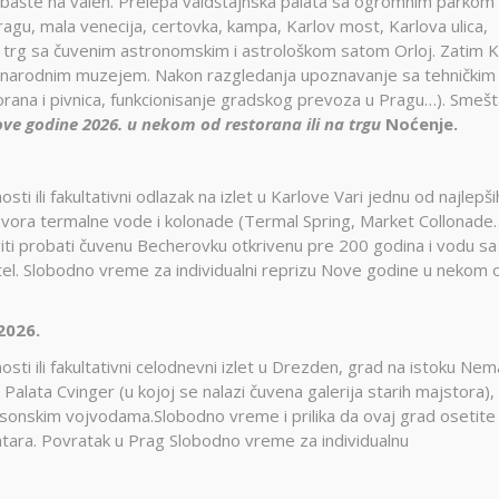
 bašte na valeh. Prelepa valdštajnska palata sa ogromnim parkom 
Pragu, mala venecija, certovka, kampa, Karlov most, Karlova ulica,
 trg sa čuvenim astronomskim i astrološkom satom Orloj. Zatim K
 sa narodnim muzejem. Nakon razgledanja upoznavanje sa tehničkim
rana i pivnica, funkcionisanje gradskog prevoza u Pragu…). Smešt
ve godine 2026. u nekom od restorana ili na trgu
Noćenje.
ti ili fakultativni odlazak na izlet u Karlove Vari jednu od najlepši
 izvora termalne vode i kolonade (Termal Spring, Market Collonade
iti probati čuvenu Becherovku otkrivenu pre 200 godina i vodu sa
hotel. Slobodno vreme za individualni reprizu Nove godine u nekom 
2026.
sti ili fakultativni celodnevni izlet u Drezden, grad na istoku Nem
lata Cvinger (u kojoj se nalazi čuvena galerija starih majstora),
ksonskim vojvodama.Slobodno vreme i prilika da ovaj grad osetite
centara. Povratak u Prag Slobodno vreme za individualnu