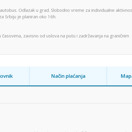
autobus. Odlazak u grad. Slobodno vreme za individualne aktivnosti
a Srbiju je planiran oko 16h.
 časovima, zavisno od uslova na putu i zadržavanja na graničnim
ovnik
Način plaćanja
Map