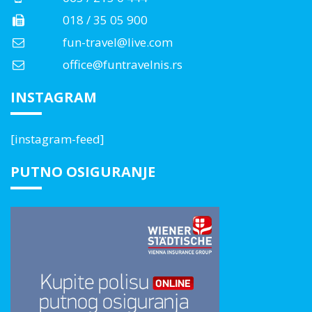
018 / 35 05 900
fun-travel@live.com
office@funtravelnis.rs
INSTAGRAM
[instagram-feed]
PUTNO OSIGURANJE