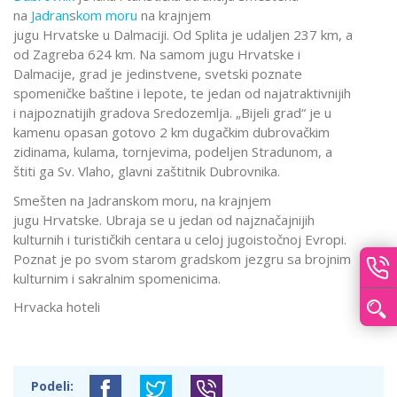
na
Jadran
s
kom moru
na krajnjem
jugu Hrvatske u Dalmaciji. Od Splita je udaljen 237 km, a
od Zagreba 624 km. Na samom jugu Hrvatske i
Dalmacije, grad je jedinstvene, svetski poznate
spomeničke baštine i lepote, te jedan od najatraktivnijih
i najpoznatijih gradova Sredozemlja. „Bijeli grad“ je u
kamenu opasan gotovo 2 km dugačkim dubrovačkim
zidinama, kulama, tornjevima, podeljen Stradunom, a
štiti ga Sv. Vlaho, glavni zaštitnik Dubrovnika.
Smešten na Jadranskom moru, na krajnjem
jugu Hrvatske. Ubraja se u jedan od najznačajnijih
kulturnih i turističkih centara u celoj jugoistočnoj Evropi.
Poznat je po svom starom gradskom jezgru sa brojnim
kulturnim i sakralnim spomenicima.
Hrvacka hoteli
Podeli: