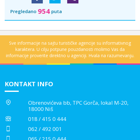
954
Pregledano
puta
Sve informacije na sajtu turističke agencije su informativnog
karaktera. U cilju potpune pouzdanosti molimo Vas da
informacije proverite direktno u agenciji. Hvala na razumevanju.
KONTAKT INFO
Obrenovićeva bb, TPC Gorča, lokal M-20,
18000 Niš
018 / 415 0 444
062 / 492 001
065 / 215 0 444