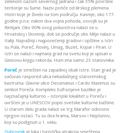
zelenom oazom severnog Jadrana i čak 35% površine
teritorije su šume. Naziv potiče od ilirskog plemena
Histri koje je živelo na tom području. Kasnije, oko 177.
godine p.n.e. nakon dva vojna pohoda, osvojili su je
Rimljani. Oko 90% ovog poluostrva nalazi se u
Hrvatskoj i Sloveniji, dok se područje oko Milje nalazi u
Italiji. Najvažniji i najposećeniji gradovi i opštine u Istri
su Pula, Poreč, Rovinj, Umag, Buzet, Kopar i Piran. U
Istri se nalazi i najmanji grad na svetu koji je upisan u
Ginisovu knjigu rekorda. Hum ima samo 23 stanovnika.
Poreč
je smešten na zapadnoj obali Istre. Stari grad je
sačuvao raspored ulica nekadašnjeg starorimskog
kastruma. Glavne ulice Decumanus i Cardo Maximus su
simbol Poreča. Kompleks Eufrazijeve bazilike je
najznačajniji kulturno – istorijski lokalitet u Poreču i
uvršćen je u UNESCOV popis svetske kulturne baštine.
U starom delu grada nalazi se trg Marafor odnosno
njegovi ostaci. Tu su dva hrama, Marsov i Neptunov,
koji su podignuti u 1. veku.
Dubrovnik
je luka i turistička atrakcija smeštena