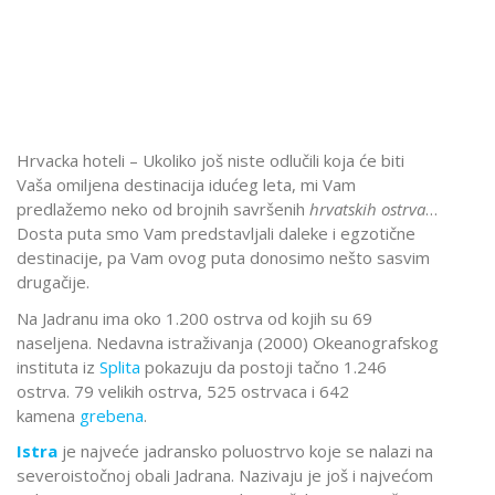
Hrvacka hoteli – Ukoliko još niste odlučili koja će biti
Vaša omiljena destinacija idućeg leta, mi Vam
predlažemo neko od brojnih savršenih
hrvatskih ostrva
…
Dosta puta smo Vam predstavljali daleke i egzotične
destinacije, pa Vam ovog puta donosimo nešto sasvim
drugačije.
Na Jadranu ima oko 1.200 ostrva od kojih su 69
naseljena. Nedavna istraživanja (2000) Okeanografskog
instituta iz
Splita
pokazuju da postoji tačno 1.246
ostrva. 79 velikih ostrva, 525 ostrvaca i 642
kamena
grebena
.
Istra
je najveće jadransko poluostrvo koje se nalazi na
severoistočnoj obali Jadrana. Nazivaju je još i najvećom