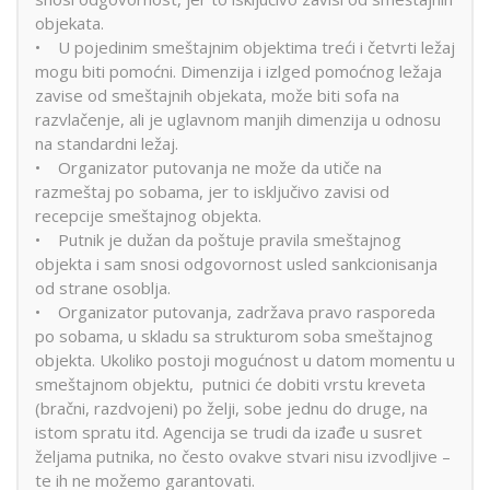
objekata.
• U pojedinim smeštajnim objektima treći i četvrti ležaj
mogu biti pomoćni. Dimenzija i izlged pomoćnog ležaja
zavise od smeštajnih objekata, može biti sofa na
razvlačenje, ali je uglavnom manjih dimenzija u odnosu
na standardni ležaj.
• Organizator putovanja ne može da utiče na
razmeštaj po sobama, jer to isključivo zavisi od
recepcije smeštajnog objekta.
• Putnik je dužan da poštuje pravila smeštajnog
objekta i sam snosi odgovornost usled sankcionisanja
od strane osoblja.
• Organizator putovanja, zadržava pravo rasporeda
po sobama, u skladu sa strukturom soba smeštajnog
objekta. Ukoliko postoji mogućnost u datom momentu u
smeštajnom objektu, putnici će dobiti vrstu kreveta
(bračni, razdvojeni) po želji, sobe jednu do druge, na
istom spratu itd. Agencija se trudi da izađe u susret
željama putnika, no često ovakve stvari nisu izvodljive –
te ih ne možemo garantovati.