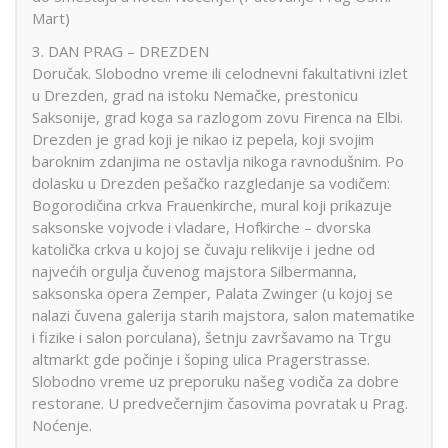
Mart)
3. DAN PRAG – DREZDEN
Doručak. Slobodno vreme ili celodnevni fakultativni izlet
u Drezden, grad na istoku Nemačke, prestonicu
Saksonije, grad koga sa razlogom zovu Firenca na Elbi.
Drezden je grad koji je nikao iz pepela, koji svojim
baroknim zdanjima ne ostavlja nikoga ravnodušnim. Po
dolasku u Drezden pešačko razgledanje sa vodičem:
Bogorodičina crkva Frauenkirche, mural koji prikazuje
saksonske vojvode i vladare, Hofkirche – dvorska
katolička crkva u kojoj se čuvaju relikvije i jedne od
najvećih orgulja čuvenog majstora Silbermanna,
saksonska opera Zemper, Palata Zwinger (u kojoj se
nalazi čuvena galerija starih majstora, salon matematike
i fizike i salon porculana), šetnju završavamo na Trgu
altmarkt gde počinje i šoping ulica Pragerstrasse.
Slobodno vreme uz preporuku našeg vodiča za dobre
restorane. U predvečernjim časovima povratak u Prag.
Noćenje.