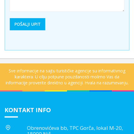
Sve informacije na sajtu turističke agencije su informativnog
karaktera. U cilju potpune pouzdanosti molimo Vas da
informacije proverite direktno u agenciji. Hvala na razumevanju.
KONTAKT INFO
Obrenovićeva bb, TPC Gorča, lokal M-20,
18000 Niš