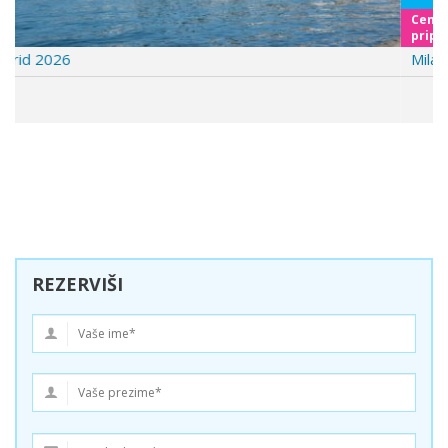
Cenovnik je u
pripremi
Milano 8. Mart
REZERVIŠI