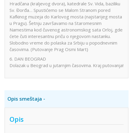
Hradčana (kraljevog dvora), katedrale Sv. Vida, baziliku
Sv. Đorđa… Spustićemo se Malom Stranom pored
Kafkinog muzeja do Karlovog mosta (najstarijeg mosta
u Pragu). Šetnju završavamo na Staromesnim
Namestima kod čuvenog astronomskog sata Orloj, gde
ćete čuti interesantnu priču o njegovom nastanku.
Slobodno vreme do polaska za Srbiju u popodnevnim
časovima. (Putovanje Prag Osmi Mart)
6. DAN BEOGRAD
Dolazak u Beograd u jutarnjim časovima. Kraj putovanja!
Opis smeštaja
Opis