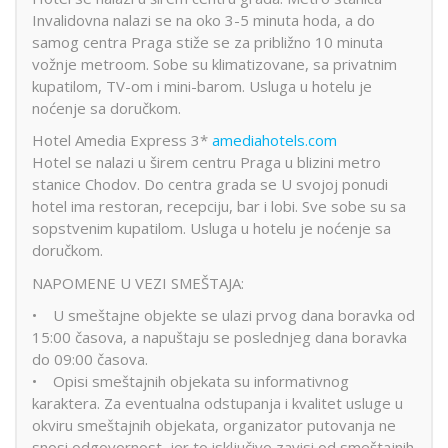
Invalidovna nalazi se na oko 3-5 minuta hoda, a do
samog centra Praga stiže se za približno 10 minuta
vožnje metroom. Sobe su klimatizovane, sa privatnim
kupatilom, TV-om i mini-barom. Usluga u hotelu je
noćenje sa doručkom.
Hotel Amedia Express 3*
amediahotels.com
Hotel se nalazi u širem centru Praga u blizini metro
stanice Chodov. Do centra grada se U svojoj ponudi
hotel ima restoran, recepciju, bar i lobi. Sve sobe su sa
sopstvenim kupatilom. Usluga u hotelu je noćenje sa
doručkom.
NAPOMENE U VEZI SMEŠTAJA:
• U smeštajne objekte se ulazi prvog dana boravka od
15:00 časova, a napuštaju se poslednjeg dana boravka
do 09:00 časova.
• Opisi smeštajnih objekata su informativnog
karaktera. Za eventualna odstupanja i kvalitet usluge u
okviru smeštajnih objekata, organizator putovanja ne
snosi odgovornost, jer to isključivo zavisi od smeštajnih