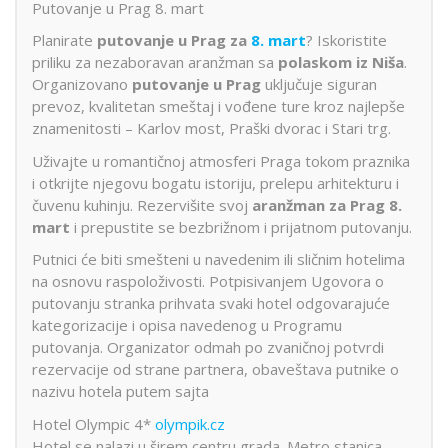
Putovanje u Prag 8. mart
Planirate
putovanje u Prag za
8. mart
? Iskoristite
priliku za nezaboravan aranžman sa
polaskom iz Niša
.
Organizovano
putovanje u Prag
uključuje siguran
prevoz, kvalitetan smeštaj i vođene ture kroz najlepše
znamenitosti – Karlov most, Praški dvorac i Stari trg.
Uživajte u romantičnoj atmosferi Praga tokom praznika
i otkrijte njegovu bogatu istoriju, prelepu arhitekturu i
čuvenu kuhinju. Rezervišite svoj
aranžman za Prag 8.
mart
i prepustite se bezbrižnom i prijatnom putovanju.
Putnici će biti smešteni u navedenim ili sličnim hotelima
na osnovu raspoloživosti. Potpisivanjem Ugovora o
putovanju stranka prihvata svaki hotel odgovarajuće
kategorizacije i opisa navedenog u Programu
putovanja. Organizator odmah po zvaničnoj potvrdi
rezervacije od strane partnera, obaveštava putnike o
nazivu hotela putem sajta
Hotel Olympic 4*
olympik.cz
Hotel se nalazi u širem centru grada. Metro stanica