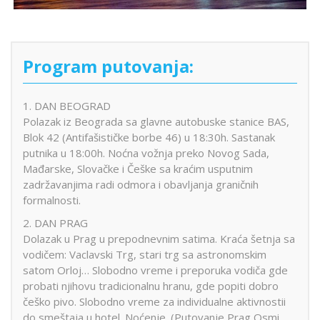
Program putovanja:
1. DAN BEOGRAD
Polazak iz Beograda sa glavne autobuske stanice BAS,
Blok 42 (Antifašističke borbe 46) u 18:30h. Sastanak
putnika u 18:00h. Noćna vožnja preko Novog Sada,
Mađarske, Slovačke i Češke sa kraćim usputnim
zadržavanjima radi odmora i obavljanja graničnih
formalnosti.
2. DAN PRAG
Dolazak u Prag u prepodnevnim satima. Kraća šetnja sa
vodičem: Vaclavski Trg, stari trg sa astronomskim
satom Orloj… Slobodno vreme i preporuka vodiča gde
probati njihovu tradicionalnu hranu, gde popiti dobro
češko pivo. Slobodno vreme za individualne aktivnostii
do smeštaja u hotel. Noćenje. (Putovanje Prag Osmi