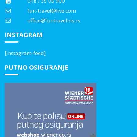
018 / 35 05 900
fun-travel@live.com
office@funtravelnis.rs
INSTAGRAM
[instagram-feed]
PUTNO OSIGURANJE