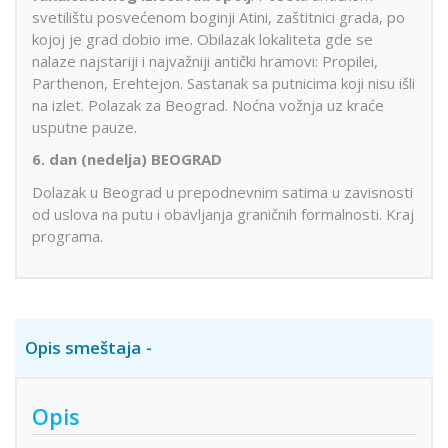
svetilištu posvećenom boginji Atini, zaštitnici grada, po
kojoj je grad dobio ime. Obilazak lokaliteta gde se
nalaze najstariji i najvažniji antički hramovi: Propilei,
Parthenon, Erehtejon. Sastanak sa putnicima koji nisu išli
na izlet. Polazak za Beograd. Noćna vožnja uz kraće
usputne pauze.
6. dan (nedelja) BEOGRAD
Dolazak u Beograd u prepodnevnim satima u zavisnosti
od uslova na putu i obavljanja graničnih formalnosti. Kraj
programa.
Opis smeštaja
Opis