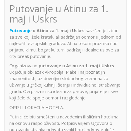
Putovanje u Atinu za 1.
maj i Uskrs
Putovanje
u Atinu za 1. maj i Uskrs
savršen je izbor
za sve koji žele kratak, ali sadržajan odmor u jednom od
najlepših evropskih gradova. Atina tokom praznika nudi
prijatnu klimu, bogat kulturni sadržaj i idealne uslove za
city break putovanje.
Organizovano
putovanje u Atinu za 1. maj i Uskrs
uključuje obilazak Akropolja, Plake i najpoznatijih
znamenitosti, uz dovoljno slobodnog vremena za
uživanje u grčkoj kuhinji, šetnju i individualno istraživanje
grada. Ovi praznici su idealni za parove, prijatelje i sve
koji žele da spoje odmor i razgledanje.
OPISI I LOKACIJA HOTELA:
Putnici će biti smešteni u navedenim ili sličnim hotelima
na osnovu raspoloživosti. Potpisivanjem Ugovora o
putovanju stranka prihvata svaki hotel odgovarajuće