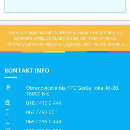
Sve informacije na sajtu turističke agencije su informativnog
karaktera. U cilju potpune pouzdanosti molimo Vas da
informacije proverite direktno u agenciji. Hvala na razumevanju.
KONTAKT INFO
Obrenovićeva bb, TPC Gorča, lokal M-20,
18000 Niš
018 / 415 0 444
062 / 492 001
065 / 215 0 444