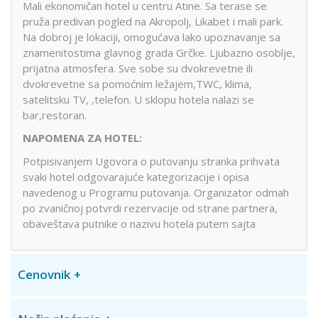
Mali ekonomičan hotel u centru Atine. Sa terase se
pruža predivan pogled na Akropolj, Likabet i mali park.
Na dobroj je lokaciji, omogućava lako upoznavanje sa
znamenitostima glavnog grada Grčke. Ljubazno osoblje,
prijatna atmosfera. Sve sobe su dvokrevetne ili
dvokrevetne sa pomoćnim ležajem,TWC, klima,
satelitsku TV, ,telefon. U sklopu hotela nalazi se
bar,restoran.
NAPOMENA ZA HOTEL:
Potpisivanjem Ugovora o putovanju stranka prihvata
svaki hotel odgovarajuće kategorizacije i opisa
navedenog u Programu putovanja. Organizator odmah
po zvaničnoj potvrdi rezervacije od strane partnera,
obaveštava putnike o nazivu hotela putem sajta
Cenovnik