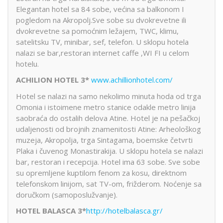
Elegantan hotel sa 84 sobe, većina sa balkonom I
pogledom na Akropolj.Sve sobe su dvokrevetne ili
dvokrevetne sa pomoćnim ležajem, TWC, klimu,
satelitsku TV, minibar, sef, telefon. U sklopu hotela
nalazi se bar,restoran internet caffe ,WI FI u celom
hotelu.
ACHILION HOTEL 3*
www.achillionhotel.com/
Hotel se nalazi na samo nekolimo minuta hoda od trga
Omonia i istoimene metro stanice odakle metro linija
saobraća do ostalih delova Atine. Hotel je na pešačkoj
udaljenosti od brojnih znamenitosti Atine: Arheološkog
muzeja, Akropolja, trga Sintagama, boemske četvrti
Plaka i čuvenog Monastirakija. U sklopu hotela se nalazi
bar, restoran i recepcija. Hotel ima 63 sobe. Sve sobe
su opremljene kuptilom fenom za kosu, direktnom
telefonskom linijom, sat TV-om, frižderom. Noćenje sa
doručkom (samoposlužvanje).
HOTEL BALASCA
3*
http://hotelbalasca.gr/