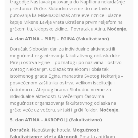
tragedije.Nastavak putovanja do Napfliona nekadašnje
prestonice Grčke. Slobodno vreme do nastavka
putovanja ka Mikeni.Obilazak Atrejeve riznice i ulazne
kapije Mikene,Lavlja vrata ukrašena prvim reljefom na
grčkom tlu, kiklopske zidine…Povratak u Atinu.
Noćenje.
4. dan
ATINA – PIREJ – EGINA (fakultativno)
Doručak. Slobodan dan za individualne aktivnosti ili
mogućnost organizovanja fakultativnog obilaska luke
Pirej i ostrva Egine – poznatog i po nazivima “ ostrvo
Svetog Nektarija”. Odlazak trajektom i obilazak
istoimenog grada Egina, manastira Svetog Nektarija –
posvećenom zaštitniku ostrva, velikom iscelitelju i
čudotvorcu, Afejinog hrama. Slobodno vreme za
individualne aktivnosti. U večernjim časovima
mogućnost organizovanja fakultativnog odlaska na
grčko veče uz večeru, sirtaki i grčki folklor.
Noćenje.
5. dan
ATINA – AKROPOLJ (fakultativno)
Doručak.
Napuštanje hotela.
Mogućnost
fakultativnog izleta Akropolj
. Poseta antičkom