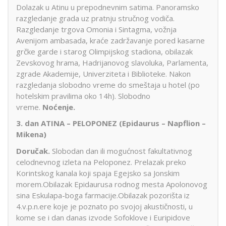
Dolazak u Atinu u prepodnevnim satima. Panoramsko
razgledanje grada uz pratnju stručnog vodiča.
Razgledanje trgova Omonia i Sintagma, vožnja
Avenijom ambasada, kraće zadržavanje pored kasarne
grčke garde i starog Olimpijskog stadiona, obilazak
Zevskovog hrama, Hadrijanovog slavoluka, Parlamenta,
zgrade Akademije, Univerziteta i Biblioteke. Nakon
razgledanja slobodno vreme do smeštaja u hotel (po
hotelskim pravilima oko 14h). Slobodno
vreme.
Noćenje.
3. dan
ATINA – PELOPONEZ (Epidaurus – Napflion –
Mikena)
Doručak.
Slobodan dan ili mogućnost fakultativnog
celodnevnog izleta na Peloponez. Prelazak preko
Korintskog kanala koji spaja Egejsko sa Jonskim
morem.Obilazak Epidaurusa rodnog mesta Apolonovog
sina Eskulapa-boga farmacije.Obilazak pozorišta iz
4.v.p.n.ere koje je poznato po svojoj akustičnosti, u
kome se i dan danas izvode Sofoklove i Euripidove