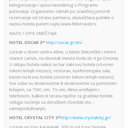
kategorizacije i opisa navedenog u Programu
putovanja. Organizator odmah po zvaničnoj potvrdi
rezervacije od strane partnera, obaveštava putnike o
nazivu hotela putem sajta www.felixtravel.rs.
NAZIV I OPIS SMEŠTAJA:
HOTEL OSCAR 3*
http://oscar.gr/en/
Lociran u širem centru Atine, u blizini železničke i metro
stanice Larisis, na desetak minuta hoda do trga Omonia.
U sklopu hotela nalazi se bar nakrovu hotela (otvoren
tokom letnjih meseci), restoran, konferencijska sala,
bazen na krovu hotela (otvoren tokom letnjih meseci).
Sve sobe su dvokrevetne ili dvokrevetne sa pomoćnim
ležajem, sa TWC-om, TV-om, klima uređajem i
telefonom, balkon ili terasu tipične za gradske hotele.
Usluga: noćenje sa doručkom (švedski sto –
samoposluživanje).
HOTEL CRYSTAL CITY
3*
http://www.crystalcity.gr/
Lociran na trgu Karaiskaki, 300 m od trga Omonia.