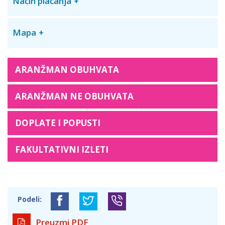
Način plaćanja
Mapa
ARANŽMAN OBUHVATA
ARANŽMAN NE OBUHVATA
DOPLATE I POPUSTI
FAKULTATIVNI IZLETI
Podeli:
Preuzmi PDF