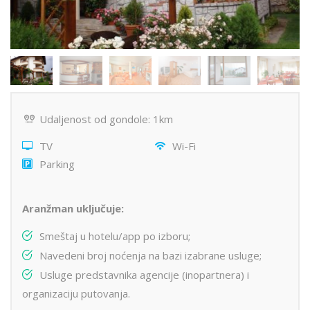
Udaljenost od gondole: 1km
TV
Wi-Fi
Parking
Aranžman uključuje:
Smeštaj u hotelu/app po izboru;
Navedeni broj noćenja na bazi izabrane usluge;
Usluge predstavnika agencije (inopartnera) i
organizaciju putovanja.