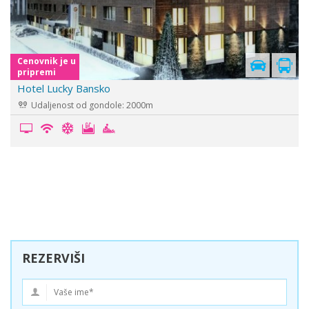
Cenovnik je u
pripremi
Hotel Maria Antoaneta
 2000m
Udaljenost od gondole: 350m
REZERVIŠI