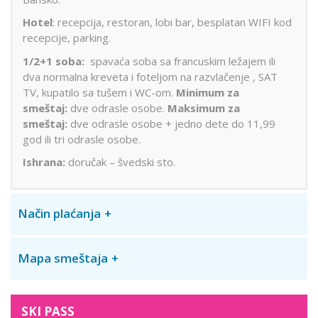
Hotel
: recepcija, restoran, lobi bar, besplatan WIFI kod
recepcije, parking.
1/2+1 soba:
spavaća soba sa francuskim ležajem ili
dva normalna kreveta i foteljom na razvlačenje , SAT
TV, kupatilo sa tušem i WC-om.
Minimum za
smeštaj:
dve odrasle osobe.
Maksimum za
smeštaj:
dve odrasle osobe + jedno dete do 11,99
god ili tri odrasle osobe.
Ishrana:
doručak – švedski sto.
Način plaćanja
Mapa smeštaja
SKI PASS