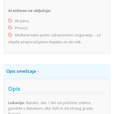
Aranžman ne uključuje:
Ski pass;
Prevoz;
Međunarodno putno zdravstveno osiguranje – za
skijaše preporučujemo doplatu za ski rizik.
Opis smeštaja
Opis
Lokacija:
Bansko,
oko 1 km od početne stanice
gondole u Banskom, oko 500 m od straog grada
Bansko.