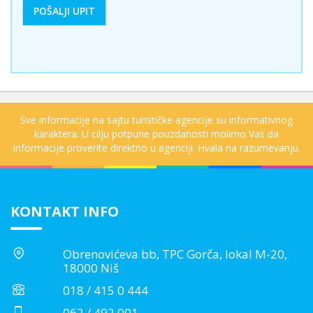
Sve informacije na sajtu turističke agencije su informativnog
karaktera. U cilju potpune pouzdanosti molimo Vas da
informacije proverite direktno u agenciji. Hvala na razumevanju.
KONTAKT INFO
Obrenovićeva bb, TPC Gorča, lokal M-20,
18000 Niš
018 / 415 0 444
062 / 492 001