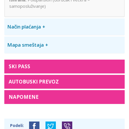
samoposluživanje)
Način plaćanja
Mapa smeštaja
SKI PASS
AUTOBUSKI PREVOZ
NAPOMENE
Podeli: