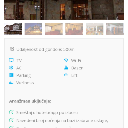
Udaljenost od gondole: 500m
TV
Wi-Fi
AC
Bazen
Parking
Lift
Wellness
Aranžman uključuje:
Smeštaj u hotelu/app po izboru;
Navedeni broj noćenja na bazi izabrane usluge;