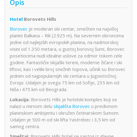
Opis
Hotel
Borovets Hills
Borovec
je moderan ski centar, smešten na najvišoj
planini Balkana – Rili (2.925 m). Na severnim obroncima
jedne od najlepših evropskih planina, na nadmorskoj
visini od 1.350 metara, u gustoj borovoj šumi, Borovec
posetiocima nudi idealne uslove za odmor tokom cele
godine. Fantastični skijaški tereni, moderne žičare i ski
liftovi, kao i veliki broj snežnih topova, učinili su Borovec
jednim od najpopularnijih ski centara u Jugoistočnoj
Evropi. Udaljen je svega 75 km od Sofije, 235 km od
Niša i 475 km od Beograda.
Lokacija:
Borovets Hills je hotelski komples koji se
nalazi u mirnom delu
skijališta
Borovec
u predivnom
planinskom ambijentu i okružen četinarskom šumom.
Udaljen je 500 m od ski lifta Yastrebec i 3,5 km od
samog centra.
Smeštaj:
Borovets Hills hotel se sastoji iz glavne