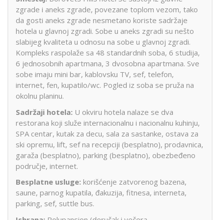
zgrade i aneks zgrade, povezane toplom vezom, tako
da gosti aneks zgrade nesmetano koriste sadržaje
hotela u glavnoj zgradi. Sobe u aneks zgradi su nešto
slabijeg kvaliteta u odnosu na sobe u glavnoj zgradi.
Kompleks raspolaže sa 48 standardnih soba, 6 studija,
6 jednosobnih apartmana, 3 dvosobna apartmana. Sve
sobe imaju mini bar, kablovsku TV, sef, telefon,
internet, fen, kupatilo/wc. Pogled iz soba se pruža na
okolnu planinu.
Sadržaji hotela:
U okviru hotela nalaze se dva
restorana koji služe internacionalnu i nacionalnu kuhinju,
SPA centar, kutak za decu, sala za sastanke, ostava za
ski opremu, lift, sef na recepciji (besplatno), prodavnica,
garaža (besplatno), parking (besplatno), obezbeđeno
područje, internet.
Besplatne usluge:
korišćenje zatvorenog bazena,
saune, parnog kupatila, đakuzija, fitnesa, interneta,
parking, sef, suttle bus.
Ishrana:
Polupansion (doručak i večera –