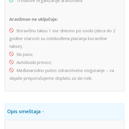
Troškove organizacije aranžmana
Aranžman ne uključuje:
Boravišnu taksu 1 eur dnevno po osobi (deca do 2
godine starosti su oslobođena plaćanja boravišne
takse);
Ski pass;
Autobuski prevoz;
Međunarodno putno zdravstveno osiguranje – za
skijaše preporučujemo doplatu za ski rizik.
Opis smeštaja