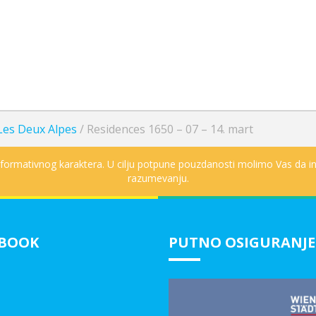
Les Deux Alpes
/
Residences 1650 – 07 – 14. mart
informativnog karaktera. U cilju potpune pouzdanosti molimo Vas da in
razumevanju.
EBOOK
PUTNO OSIGURANJE