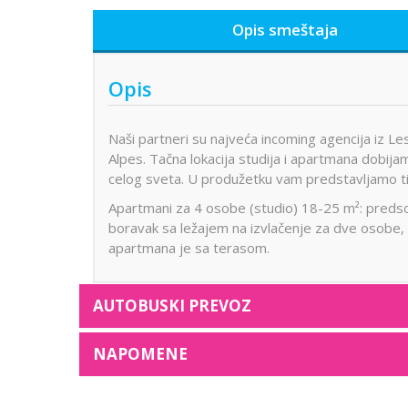
Opis smeštaja
Opis
Naši partneri su najveća incoming agencija iz L
Alpes. Tačna lokacija studija i apartmana dobij
celog sveta. U produžetku vam predstavljamo tips
Apartmani za 4 osobe (studio) 18-25 m²: predsob
boravak sa ležajem na izvlačenje za dve osobe, k
apartmana je sa terasom.
AUTOBUSKI PREVOZ
NAPOMENE