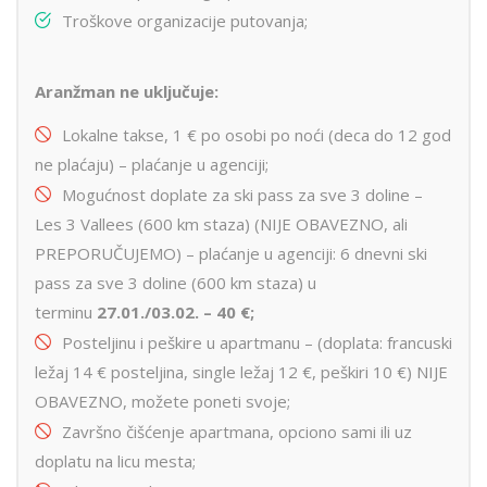
Troškove organizacije putovanja;
Aranžman ne uključuje:
Lokalne takse, 1 € po osobi po noći (deca do 12 god
ne plaćaju) – plaćanje u agenciji;
Mogućnost doplate za ski pass za sve 3 doline –
Les 3 Vallees (600 km staza) (NIJE OBAVEZNO, ali
PREPORUČUJEMO) – plaćanje u agenciji: 6 dnevni ski
pass za sve 3 doline (600 km staza) u
terminu
27.01./03.02. – 40
€
;
Posteljinu i peškire u apartmanu – (doplata: francuski
ležaj 14 € posteljina, single ležaj 12 €, peškiri 10 €) NIJE
OBAVEZNO, možete poneti svoje;
Završno čišćenje apartmana, opciono sami ili uz
doplatu na licu mesta;