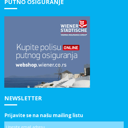
PUTNO OSIGURANJE
NEWSLETTER
Prijavite se na našu mailing listu