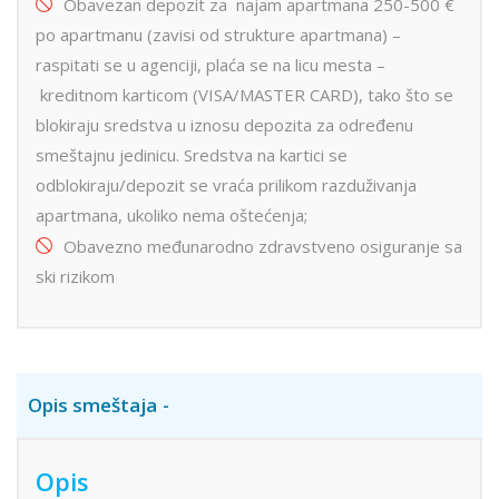
Obavezan depozit za najam apartmana 250-500 €
po apartmanu (zavisi od strukture apartmana) –
raspitati se u agenciji, plaća se na licu mesta –
kreditnom karticom (VISA/MASTER CARD), tako što se
blokiraju sredstva u iznosu depozita za određenu
smeštajnu jedinicu. Sredstva na kartici se
odblokiraju/depozit se vraća prilikom razduživanja
apartmana, ukoliko nema oštećenja;
Obavezno međunarodno zdravstveno osiguranje sa
ski rizikom
Opis smeštaja
Opis