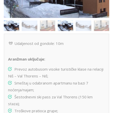
Udaljenost od gondole: 10m
Aranžman uključuje:
Prevoz autobusom visoke turističke klase na relaciji
Niš – Val Thorens – Niš;
Smeštaj u odabranom apartmanu na bazi 7
noćenja/najam;
Šestodnevni ski pass za Val Thorens (150 km
staza);
Troškove pratioca grupe;