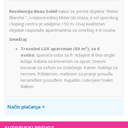
Rezidencija Beau Soleil
nalazi se pored objekta “Reine
Blanche “, u neposrednoj blizini ski staza, a od sporskog
i šoping centra je udaljena 150 m. Ovaj kvalitetan
objekat raspolaže apartmanima za smeštaj 4-6 osoba.
Smeštaj:
Trosobni LUX apartman (50 m²), za 6
osoba:
spavaća soba sa fr. ležajem ili dva single
ležaja. Kabina sa krevetom na sprat. Dnevni
boravak sa sofom na izvlačenje. Kamin. Kuhinja sa
rernom, frižiderom, mašinom za pranje posuđa,
keramičkim posuđem. Kupatilo i odvojeni toalet.
Balkon.
Način plaćanja