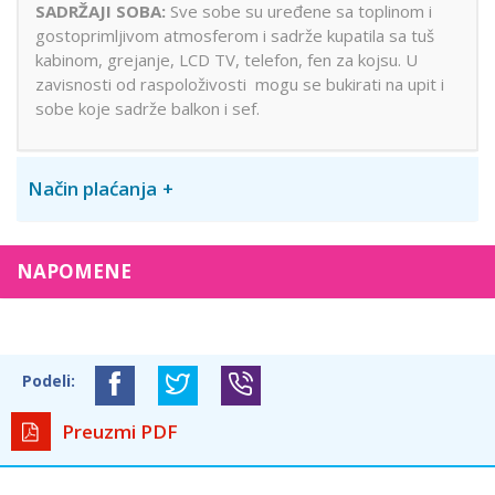
SADRŽAJI SOBA:
Sve sobe su uređene sa toplinom i
gostoprimljivom atmosferom i sadrže kupatila sa tuš
kabinom, grejanje, LCD TV, telefon, fen za kojsu. U
zavisnosti od raspoloživosti mogu se bukirati na upit i
sobe koje sadrže balkon i sef.
Način plaćanja
NAPOMENE
Podeli:
Preuzmi PDF