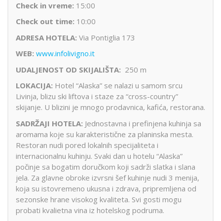
Check in vreme:
15:00
Check out time:
10:00
ADRESA HOTELA:
Via Pontiglia 173
WEB:
www.infolivigno.it
UDALJENOST OD SKIJALIŠTA:
250 m
LOKACIJA:
Hotel “Alaska” se nalazi u samom srcu
Livinja, blizu ski liftova i staze za “cross-country”
skijanje. U blizini je mnogo prodavnica, kafića, restorana.
SADRŽAJI HOTELA:
Jednostavna i prefinjena kuhinja sa
aromama koje su karakteristične za planinska mesta.
Restoran nudi pored lokalnih specijaliteta i
internacionalnu kuhinju. Svaki dan u hotelu “Alaska”
počinje sa bogatim doručkom koji sadrži slatka i slana
jela. Za glavne obroke izvrsni šef kuhinje nudi 3 menija,
koja su istovremeno ukusna i zdrava, pripremljena od
sezonske hrane visokog kvaliteta. Svi gosti mogu
probati kvalietna vina iz hotelskog podruma.