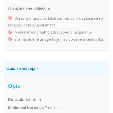
Aranžman ne uključuje:
Boravišnu taksu po lokalnom cenovniku i plaća se na
recepciji hotela/ apartmana.
Međunarodno putno zdravstveno osiguranje
Sve navedene usluge koje nisu opisane u cenovniku.
Opis smeštaja
Opis
Dolazak:
Subotom
Minimalni boravak:
7 noćenja