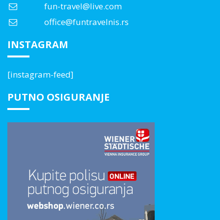
fun-travel@live.com
office@funtravelnis.rs
INSTAGRAM
[instagram-feed]
PUTNO OSIGURANJE