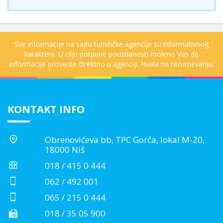
Sve informacije na sajtu turističke agencije su informativnog
karaktera. U cilju potpune pouzdanosti molimo Vas da
informacije proverite direktno u agenciji. Hvala na razumevanju.
KONTAKT INFO
Obrenovićeva bb, TPC Gorča, lokal M-20,
18000 Niš
018 / 415 0 444
062 / 492 001
065 / 215 0 444
018 / 35 05 900