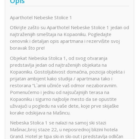
Opis
Aparthotel Nebeske Stolice 1
Otkrijte zašto su Aparthotel Nebeske Stolice 1 jedan od
najtraženijih smeštaja na Kopaoniku. Pogledajte
cenovnik i detaljan opis apartmana i rezervišite svoj
boravak što pre!
Objekat Nebeska Stolica 1, od svog otvaranja
predstavlja jedan od najtraženijih objekata na
Kopaoniku. Gostoljubivost domaćina, pozicija objekta i
prijatan ambijent kako studija / apartmana tako i
restorana “L`amii učiniće vaš odmor nezaboravnim.
Pomenućemo i jednu od najsučajnijih terasa na
Kopaoniku i sigurno najbolje mesto da se opustite
uživajući u pogledu na vaše dete, koje prve skijaške
korake odskijava na Mašincu.
Nebeska Stolica 1 se nalazi na samoj ski stazi
Mašinac,broj staze 22, u neposrednoj blizini hotela
Grand. Hotel je tipa ski-in ski-out i predstavlja odličan