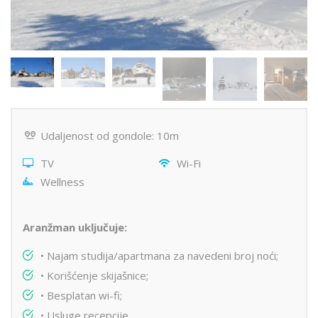
Udaljenost od gondole: 10m
TV
Wi-Fi
Wellness
Aranžman uključuje:
• Najam studija/apartmana za navedeni broj noći;
• Korišćenje skijašnice;
• Besplatan wi-fi;
• Usluge recepcije.