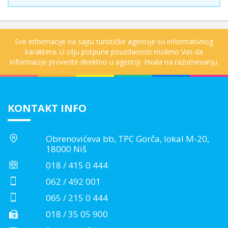
Sve informacije na sajtu turističke agencije su informativnog
karaktera. U cilju potpune pouzdanosti molimo Vas da
informacije proverite direktno u agenciji. Hvala na razumevanju.
KONTAKT INFO
Obrenovićeva bb, TPC Gorča, lokal M-20,
18000 Niš
018 / 415 0 444
062 / 492 001
065 / 215 0 444
018 / 35 05 900