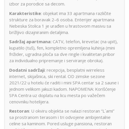
izbor za porodice sa decom.
Karakteristike
: objekat ima 33 apartmana različite
strukture za boravak 2–6 osoba. Enterijer apartmana
Nebeska Stolica 1 je urađen u hrastovom masivu sa
brižljivo dizajniranim detaljima.
Sadržaj apartmana:
CATV, telefon, krevetac (na upit),
kupatilo (tuš), fen, kompletno opremljena kuhinja (mini
frižider, ugradna ploča sa dve ringle i kvalitetan pribor
za individualno pripremanje i serviranje obroka).
Dodatni sadržaji
: recepcija, besplatni wirreless
internet, skijašnica, ski rental. OD zimske sezone
2021/22 u hotelu će raditi i mini SPA centar sa 2 saune i
jednom velikom jakuzi kadom. NAPOMENA: Korišćenje
SPA Centra uz doplatu na licu mesta po važečem
cenovniku hotelijera.
Restoran
: U okviru objekta se nalazi restoran “L`ami”
sa prostranom terasom i tri odvojene ambijentalne
celine sa kaminom. Pored usluge pansiona, restoran