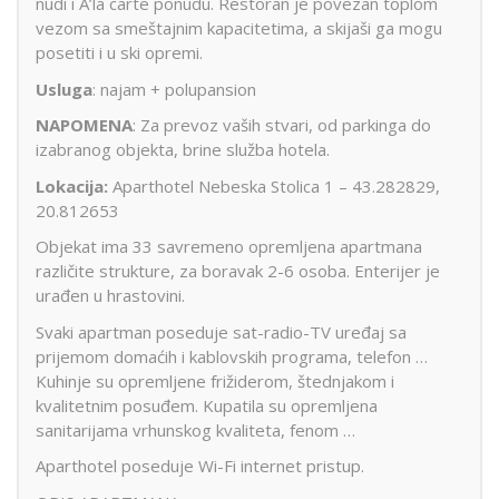
nudi i A’la carte ponudu. Restoran je povezan toplom
vezom sa smeštajnim kapacitetima, a skijaši ga mogu
posetiti i u ski opremi.
Usluga
: najam + polupansion
NAPOMENA
: Za prevoz vaših stvari, od parkinga do
izabranog objekta, brine služba hotela.
Lokacija:
Aparthotel Nebeska Stolica 1 – 43.282829,
20.812653
Objekat ima 33 savremeno opremljena apartmana
različite strukture, za boravak 2-6 osoba. Enterijer je
urađen u hrastovini.
Svaki apartman poseduje sat-radio-TV uređaj sa
prijemom domaćih i kablovskih programa, telefon …
Kuhinje su opremljene frižiderom, štednjakom i
kvalitetnim posuđem. Kupatila su opremljena
sanitarijama vrhunskog kvaliteta, fenom …
Aparthotel poseduje Wi-Fi internet pristup.