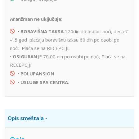
Aranžman ne uključuje:
•
BORAVIŠNA TAKSA
120din po osobi i noći, deca 7
-15 god plaćaju boravišnu taksu 60 din po osobi po
noći. Plaća se na RECEPCIJI.
•
OSIGURANJ
E 70,00 din po osobi po noći; Plaća se na
RECEPCIJI.
•
POLUPANSION
•
USLUGE SPA CENTRA.
Opis smeštaja