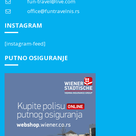
fun-travel@live.com
office@funtravelnis.rs
INSTAGRAM
[instagram-feed]
PUTNO OSIGURANJE