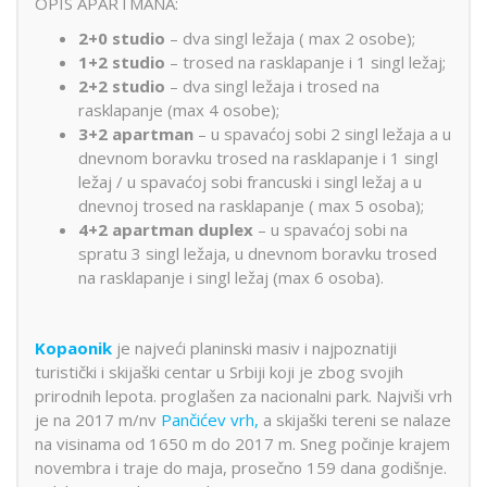
OPIS APARTMANA:
2+0 studio
– dva singl ležaja ( max 2 osobe);
1+2 studio
– trosed na rasklapanje i 1 singl ležaj;
2+2 studio
– dva singl ležaja i trosed na
rasklapanje (max 4 osobe);
3+2 apartman
– u spavaćoj sobi 2 singl ležaja a u
dnevnom boravku trosed na rasklapanje i 1 singl
ležaj / u spavaćoj sobi francuski i singl ležaj a u
dnevnoj trosed na rasklapanje ( max 5 osoba);
4+2 apartman duplex
– u spavaćoj sobi na
spratu 3 singl ležaja, u dnevnom boravku trosed
na rasklapanje i singl ležaj (max 6 osoba).
Kopaonik
je najveći planinski masiv i najpoznatiji
turistički i skijaški centar u Srbiji koji je zbog svojih
prirodnih lepota. proglašen za nacionalni park. Najviši vrh
je na 2017 m/nv
Pančićev vrh,
a skijaški tereni se nalaze
na visinama od 1650 m do 2017 m. Sneg počinje krajem
novembra i traje do maja, prosečno 159 dana godišnje.