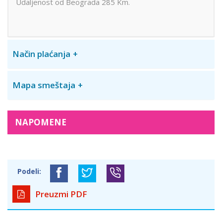
Udaljenost od Beograda 285 Km.
Način plaćanja
Mapa smeštaja
NAPOMENE
Podeli:
Preuzmi PDF