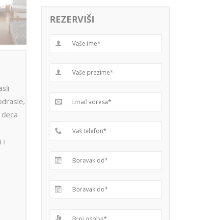
REZERVIŠI
sli
odrasle,
, deca
 i