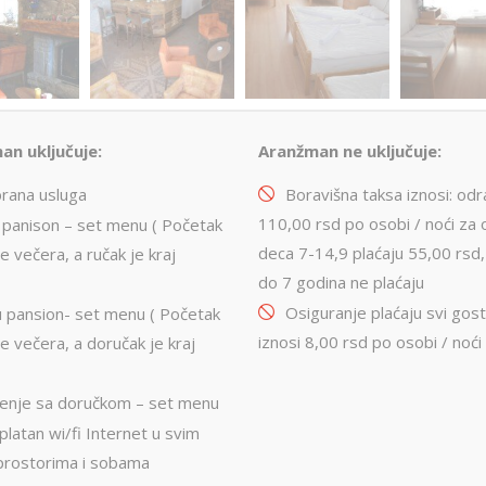
an uključuje:
Aranžman ne uključuje:
brana usluga
Boravišna taksa iznosi: odra
110,00 rsd po osobi / noći za 
 panison – set menu (
Početak
deca 7-14,9 plaćaju 55,00 rsd
e večera, a ručak je kraj
do 7 godina ne plaćaju
Osiguranje plaćaju svi gosti
u pansion- set menu (
Početak
iznosi 8,00 rsd
po osobi / noći
je večera, a doručak je kraj
enje sa doručkom – set menu
latan wi/fi Internet u svim
prostorima i sobama