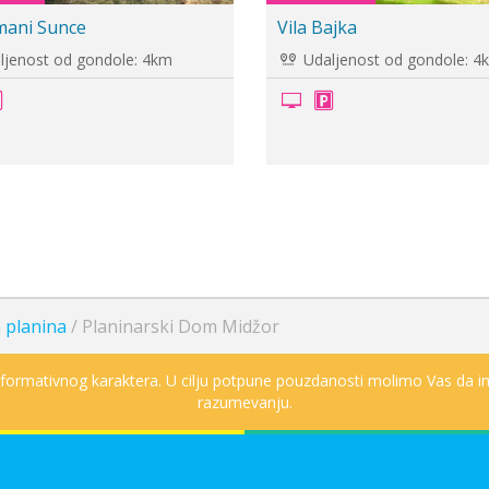
Aphrodite Hills
Hotel Stara Planin
Udaljenost od gondole: 4km
Udaljenost od go
 planina
/
Planinarski Dom Midžor
informativnog karaktera. U cilju potpune pouzdanosti molimo Vas da in
razumevanju.