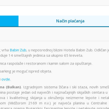
Način plaćanja
g vrha
Babin Zub
, u neposrednoj blizini Hotela Babin Zub. Odličan j
eduje 14 smeštajnih jedinica sa ukupno 65 kreveta.
nica raspolaže i restoranom i kamin salom za opuštanje.
 parking je moguć ispred objeta.
i
ovde.
ina (Balkan)
. Izgradnjom sistema žičara i ski staza, novih smeš
ina postaje jedan od najvećih i najznačajnijih skijaških centara u S
ova i kvalitetnog skijanja u okruženju neizmerne lepote i net
rhom (Midžorom 2169 m n.v.) je najveća planina u Centralne Sr
 granica prema Bugarskoj fascinantne lepote i netaknute prirod