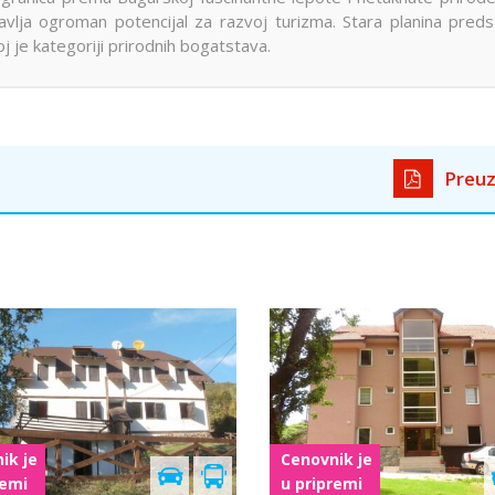
vlja ogroman potencijal za razvoj turizma. Stara planina preds
 je kategoriji prirodnih bogatstava.
Preuz
Cenovnik je
Cenovnik je
u pripremi
u pripremi