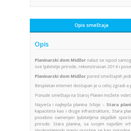
Opis smeštaja
Opis
Planinarski dom Midžor
nalazi se ispod samo
sve ljubitelje prirode, rekonstruisan 2014 i pos
Planinarski dom Midžor
pored smeštajnih jedi
Besplatan internet dostupan je u celoj zgradi a
Ponude smeštaja na Staroj Planini možete videt
Najveća i najlepša planina Srbije –
Stara plan
kapaciteta kao i druge infrastrukture, Stara plan
posebno namenjen ljubiteljima skijaških sport
prirode. Stara planina, sa svojim najvišim v
Visokoplaninski masiv prostire se kao prirodna