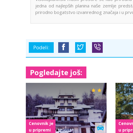
jedna od najlepših planina naše zemlje predsta
prirodno bogatstvo izvanrednog značaja i u prvoj
Podeli:
Pogledajte još:
Cenovnik je
u pripremi