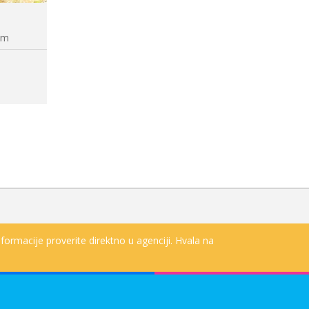
a
App Vučja reka & Snežni d...
ndole: 50m
Udaljenost od gondole: 10km
formacije proverite direktno u agenciji. Hvala na